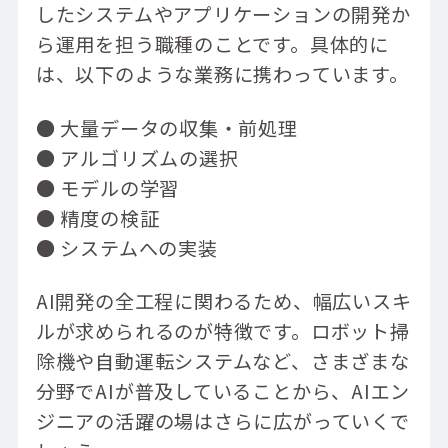
3.機械学習・ディープラーニングの知識
したシステムやアプリケーションの開発か
4.データベース運用の知識
ら運用を担う職種のことです。具体的に
5.クラウドに関する知識
は、以下のような業務に携わっています。
AIエンジニアへの転職を成功させるポイント
● 大量データの収集・前処理
AIエンジニアに活かせる資格を取得する
エンジニアに強い転職サイトを活用する
● アルゴリズムの選択
● モデルの学習
AIエンジニアのスキルを活かせる職種4選
● 精度の検証
1.IoTエンジニア
● システムへの実装
2.ITインフラエンジニア
3.クラウドエンジニア
AI開発の全工程に関わるため、幅広いスキ
4.データベースエンジニア
ルが求められるのが特徴です。ロボット掃
オープンアップネクストエンジニアでAIエン
ジニアへの転職を成功させましょう
除機や自動運転システムなど、さまざまな
分野でAIが普及していることから、AIエン
ジニアの活躍の場はさらに広がっていくで