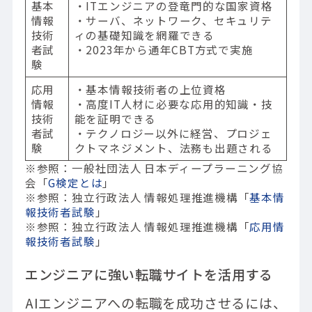
基本
・ITエンジニアの登竜門的な国家資格
情報
・サーバ、ネットワーク、セキュリテ
技術
ィの基礎知識を網羅できる
者試
・2023年から通年CBT方式で実施
験
応用
・基本情報技術者の上位資格
情報
・高度IT人材に必要な応用的知識・技
技術
能を証明できる
者試
・テクノロジー以外に経営、プロジェ
験
クトマネジメント、法務も出題される
※参照：一般社団法人 日本ディープラーニング協
会「
G検定とは
」
※参照：独立行政法人 情報処理推進機構「
基本情
報技術者試験
」
※参照：独立行政法人 情報処理推進機構「
応用情
報技術者試験
」
エンジニアに強い転職サイトを活用する
AIエンジニアへの転職を成功させるには、