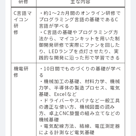
研修
主な内容
C言語マ
・約1〜2カ月間のオンライン研修で
イコン
プログラミング言語の基礎であるC
研
言語が学べる
修
・C言語の基礎やプログラミング方
法から、マイコンキットを用いた制
御開発研修で実際にファンを回した
り、LEDランプを点灯させたり、実
践的な開発に沿った形で学習できる
機電研
・10日間でものづくりの基礎が学べ
修
る
・機械加工の基礎、材料力学、機械
力学、半導体の製造プロセス、電気
基礎、Excelなど
・ドライバーやスパナなど一般工具
の適正な使い方、機械図面の読み
方、卓上CNC旋盤の組み立てなどの
機械基礎
・電気配線方法、結線、電圧測定器
による計測など電気基礎