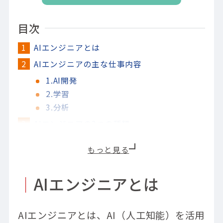
目次
AIエンジニアとは
AIエンジニアの主な仕事内容
1.AI開発
2.学習
3.分析
AIエンジニアの3つの種類
1.機械学習エンジニア
2.データサイエンティスト
3.データアナリスト
｜
AIエンジニアとは
AIエンジニアに求められる5つの知識
1.プログラミングスキルの知識
2.数学・統計学の知識
AIエンジニアとは、AI（人工知能）を活用