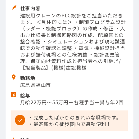
仕事内容
建設用クレーンのPLC設計をご担当いただき
ます。 ＜具体的には＞ ・制御プログラム設計
（ラダー・機能ブロック）の作成・修正 ・入
出力仕様書と制御回路図の作成、配線図との
整合確認 ・シミュレーションおよび現地試運
転での動作確認と調整 ・電気・機械設計担当
および据付現場との仕様調整 ・設計変更管
理、保守向け資料作成と担当者への引継ぎ/
【担当製品】(機械)建設機械
勤務地
広島県福山市
給与
月給22万円～55万円＋各種手当＋賞与年2回
・完成したばかりのきれいな職場です。
・最寄駅から徒歩圏内で通勤便利！