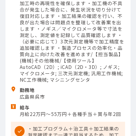
加工時の再現性を確保します ・加工機の不具
合が発生した場合に、発生状況を切り分けて
復旧対応します ・加工結果の確認を行い、不
良が出た場合は問題点を整理して改善案を出
します ・ノギス／マイクロメータ等で寸法を
測定し、測定値を記録して品質確認します ・
（必要に応じて）3次元測定機等で加工精度を
追加確認します ・製造プロセスの効率化・品
質向上に向けた改善を進めます/【担当製品】
(機械)その他機械/【使用ツール】
AutoCAD（2D）; iCAD（2D・3D）; ノギス;
マイクロメータ; 三次元測定機; 汎用工作機械;
NC工作機械; マシニングセンタ
勤務地
広島県呉市
給与
月給22万円～55万円＋各種手当＋賞与年2回
・加工プログラム＋治工具＋加工結果の
測定確認まで一連で担当するため、加工