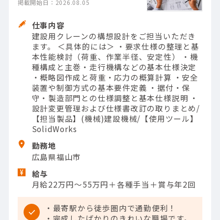
掲載開始日：2026.08.05
仕事内容
建設用クレーンの構想設計をご担当いただき
ます。 ＜具体的には＞ ・要求仕様の整理と基
本性能検討（荷重、作業半径、安定性） ・機
種構成と主巻・走行機構などの基本仕様決定
・概略図作成と荷重・応力の概算計算 ・安全
装置や制御方式の基本要件定義 ・据付・保
守・製造部門との仕様調整と基本仕様説明 ・
設計変更管理および仕様書改訂の取りまとめ/
【担当製品】(機械)建設機械/【使用ツール】
SolidWorks
勤務地
広島県福山市
給与
月給22万円～55万円＋各種手当＋賞与年2回
・最寄駅から徒歩圏内で通勤便利！
・完成したばかりのきれいな職場です。