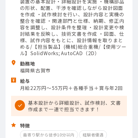
装置の基本設計・詳細設計を実施 ・機構部品
の形状、配置、干渉を確認しながら設計図面
を作成 ・試作検討を行い、設計内容と実機の
整合を確認 ・関連部門と仕様、納期、修正内
容を調整し、設計条件を整理 ・設計変更や検
討結果を反映し、技術文書を作成 ・図面、仕
様、試作内容をもとに、設計情報を取りまと
める/【担当製品】(機械)総合重機/【使用ツー
ル】SolidWorks; AutoCAD（2D）
勤務地
福岡県古賀市
給与
月給22万円～55万円＋各種手当＋賞与年2回
基本設計から詳細設計、試作検討、文書
作成まで一連で担当できます！
特徴
最寄り駅から徒歩10分以内
経験者優遇