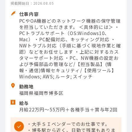
掲載開始日：2026.08.05
仕事内容
PCやOA機器どのネットワーク機器の保守管理
を担当していただきます。 ＜具体的には＞ ・
PCトラブルサポート（OS:Windows10、
Mac） ・PC配備対応、キッティング対応 ・
NWトラブル対応（手順に基づく現地作業と確
認）などをお任せします ・上記に対するカス
タマーサポート対応 ・PC、NW機器の設定お
よび予備部品の管理など/【担当製品】(情
報・通信)情報セキュリティ/【使用ツール】
Windows; AWS; ルータ; スイッチ
勤務地
福岡県福岡市博多区
給与
月給22万円～55万円＋各種手当＋賞与年2回
・大手ＳＩベンダーでのお仕事です。
・博多駅から近く、日勤で残業もありま