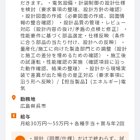
だきます。 ・電気設備・計装制御の設計仕様
を検討（要求事項の整理、設計方針の確認）
・設計図面の作成（必要図面の作成、図面情
報の整合確認） ・設計品質の管理・レビュー
対応（設計内容の抜け/矛盾の点検と修正） ・
性能要件に基づく部品選定・仕様反映（条件
に合う部品の当たり付け、設計への反映） ・
量産化/施工に向けた製造部門との調整（設計
と施工の差分を埋めるための確認） ・施工後
の試運転・性能確認の実施（確認項目に沿っ
た動作確認、結果の整理） ・設計から現場実
装で差異が出た場合の是正対応（要求事項に
沿う形へ反映）/【担当製品】(エネルギー)電
気
勤務地
広島県呉市
給与
月給30万円～55万円＋各種手当＋賞与年2回
・設計（図面/仕様）だけで終わらず、試