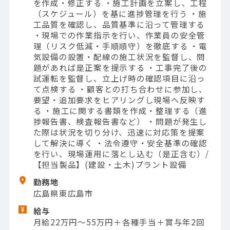
を作成・修正する ・施工計画を立案し、工程
（スケジュール）を基に進捗管理を行う ・施
工品質を確認し、品質基準に沿って管理する
・現場での作業指示を行い、作業員の安全管
理（リスク低減・手順順守）を徹底する ・電
気設備の設置・配線の施工状況を監督し、問
題があれば是正案を提示する ・工事完了後の
試運転を監督し、立上げ時の確認項目に沿っ
て点検する ・顧客との打ち合わせに参加し、
要望・追加要求をヒアリングし現場へ反映す
る ・施工に関する書類を作成・整理する（進
捗報告書、検査報告書など） ・問題が発生し
た際は状況を切り分け、迅速に対応策を提案
して解決に導く ・法令遵守・安全基準の確認
を行い、現場運用に落とし込む（是正含む）/
【担当製品】(建設・土木)プラント設備
勤務地
広島県東広島市
給与
月給22万円～55万円＋各種手当＋賞与年2回