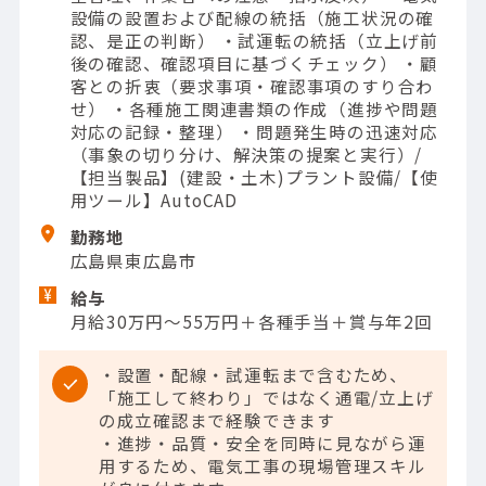
設備の設置および配線の統括（施工状況の確
認、是正の判断） ・試運転の統括（立上げ前
後の確認、確認項目に基づくチェック） ・顧
客との折衷（要求事項・確認事項のすり合わ
せ） ・各種施工関連書類の作成（進捗や問題
対応の記録・整理） ・問題発生時の迅速対応
（事象の切り分け、解決策の提案と実行）/
【担当製品】(建設・土木)プラント設備/【使
用ツール】AutoCAD
勤務地
広島県東広島市
給与
月給30万円～55万円＋各種手当＋賞与年2回
・設置・配線・試運転まで含むため、
「施工して終わり」ではなく通電/立上げ
の成立確認まで経験できます
・進捗・品質・安全を同時に見ながら運
用するため、電気工事の現場管理スキル