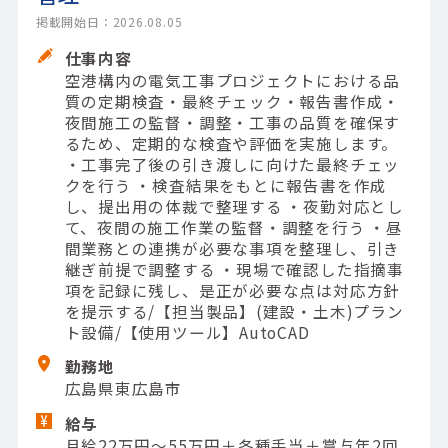
掲載開始日：2026.08.05
仕事内容
空港構内の電気工事プロジェクトにおける品
質の定期検査・最終チェック・報告書作成・
夜間施工の監督・調整・工事の品質を確保す
るため、定期的な検査や評価を実施します。
・工事完了後の引き渡しに向けた最終チェッ
クを行う ・検査結果をもとに報告書を作成
し、提出用の体裁で整理する ・夜勤対応とし
て、夜間の施工作業の監督・調整を行う ・昼
間業務との連携が必要な事項を整理し、引き
継ぎ前提で調整する ・現場で確認した指摘事
項を記録に残し、是正が必要な点は対応方針
を提示する/【担当製品】(建設・土木)プラン
ト設備/【使用ツール】AutoCAD
勤務地
広島県東広島市
給与
月給22万円～55万円＋各種手当＋賞与年2回