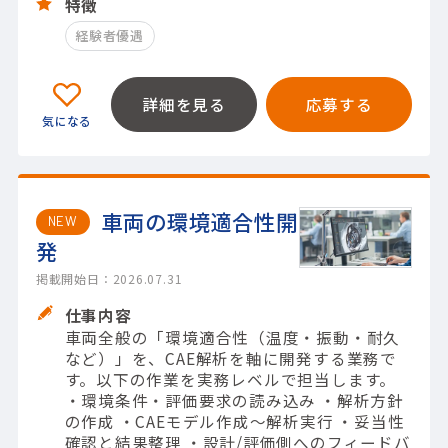
特徴
経験者優遇
詳細を見る
応募する
車両の環境適合性開
NEW
発
掲載開始日：2026.07.31
仕事内容
車両全般の「環境適合性（温度・振動・耐久
など）」を、CAE解析を軸に開発する業務で
す。以下の作業を実務レベルで担当します。
・環境条件・評価要求の読み込み ・解析方針
の作成 ・CAEモデル作成～解析実行 ・妥当性
確認と結果整理 ・設計/評価側へのフィードバ