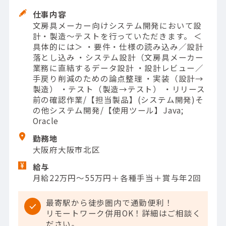
仕事内容
文房具メーカー向けシステム開発において設
計・製造～テストを行っていただきます。 ＜
具体的には＞ ・要件・仕様の読み込み／設計
落とし込み ・システム設計（文房具メーカー
業務に直結するデータ設計 ・設計レビュー／
手戻り削減のための論点整理 ・実装（設計→
製造） ・テスト（製造→テスト） ・リリース
前の確認作業/【担当製品】(システム開発)そ
の他システム開発/【使用ツール】Java;
Oracle
勤務地
大阪府大阪市北区
給与
月給22万円～55万円＋各種手当＋賞与年2回
最寄駅から徒歩圏内で通勤便利！
リモートワーク併用OK！詳細はご相談く
ださい。