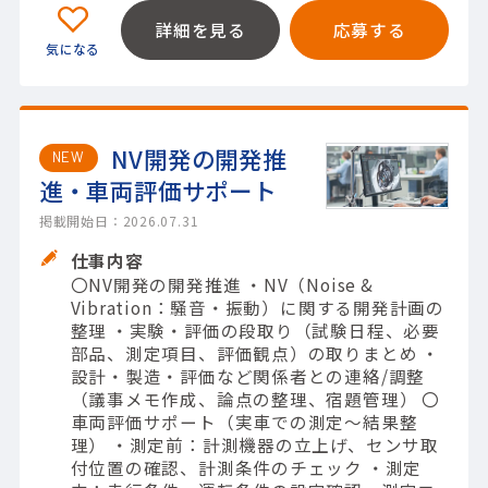
詳細を見る
応募する
NV開発の開発推
NEW
進・車両評価サポート
掲載開始日：2026.07.31
仕事内容
〇NV開発の開発推進 ・NV（Noise &
Vibration：騒音・振動）に関する開発計画の
整理 ・実験・評価の段取り（試験日程、必要
部品、測定項目、評価観点）の取りまとめ ・
設計・製造・評価など関係者との連絡/調整
（議事メモ作成、論点の整理、宿題管理） 〇
車両評価サポート（実車での測定～結果整
理） ・測定前：計測機器の立上げ、センサ取
付位置の確認、計測条件のチェック ・測定