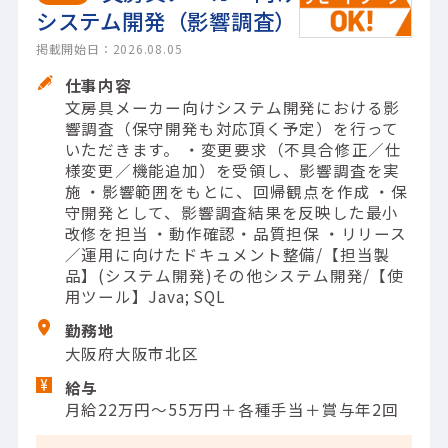
システム開発（影響調査）
掲載開始日：2026.08.05
仕事内容
文房具メーカー向けシステム開発における影
響調査（保守開発も対応頂く予定）を行って
いただきます。 ・変更要求（不具合修正／仕
様変更／機能追加）を受領し、影響調査を実
施 ・影響範囲をもとに、回帰観点を作成 ・保
守開発として、影響調査結果を反映した最小
改修を担当 ・動作確認・品質担保 ・リリース
／運用に向けたドキュメント整備/【担当製
品】(システム開発)その他システム開発/【使
用ツール】Java; SQL
勤務地
大阪府大阪市北区
給与
月給22万円～55万円＋各種手当＋賞与年2回