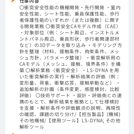
仕事内容
〇衝突安全性能の機種開発・先行開発 ・室内
安全性能、シート性能、乗員保護性能、歩行
者保護性能のいずれか（または複数）に関す
る開発業務 〇衝突安全CAモデル作成（CAE）
・対象部位（例：シート周辺、インストルメ
ントパネル周辺、乗員形状、歩行者関連部材
など）の3Dデータを取り込み ・モデリング方
針を整理（材料、接触条件、拘束条件、メッ
シュ方針、パラメータ整理） ・衝突解析用の
CAモデル（メッシュ、接触、境界条件）を構
築 〇解析業務（衝突安全） ・LS-DYNA を用
いた衝突解析の実行 ・解析結果の評価（例：
変形量、荷重、衝撃応答、接触挙動など） ・
追加解析の計画（条件変更、感度検討、比較
評価） 〇技術サポート ・設計・評価側との連
携のもとで、解析結果を根拠として仕様検討
を支援 ・解析条件や評価観点の説明、再現性
の確認、課題の切り分け/【担当製品】(機械)
その他機械/【使用ツール】LS-DYNA; その他
解析ツール