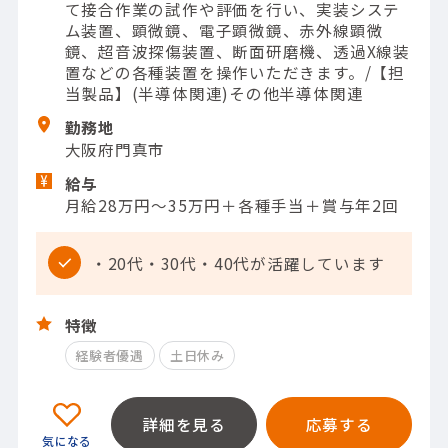
て接合作業の試作や評価を行い、実装システ
ム装置、顕微鏡、電子顕微鏡、赤外線顕微
鏡、超音波探傷装置、断面研磨機、透過X線装
置などの各種装置を操作いただきます。/【担
当製品】(半導体関連)その他半導体関連
勤務地
大阪府門真市
給与
月給28万円～35万円＋各種手当＋賞与年2回
・20代・30代・40代が活躍しています
特徴
経験者優遇
土日休み
詳細を見る
応募する