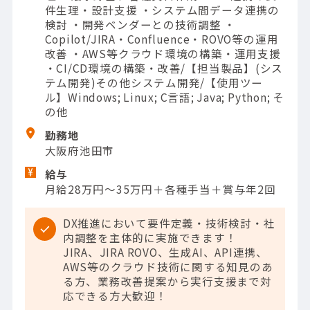
件生理・設計支援 ・システム間データ連携の
検討 ・開発ベンダーとの技術調整 ・
Copilot/JIRA・Confluence・ROVO等の運用
改善 ・AWS等クラウド環境の構築・運用支援
・CI/CD環境の構築・改善/【担当製品】(シス
テム開発)その他システム開発/【使用ツー
ル】Windows; Linux; C言語; Java; Python; そ
の他
勤務地
大阪府池田市
給与
月給28万円～35万円＋各種手当＋賞与年2回
DX推進において要件定義・技術検討・社
内調整を主体的に実施できます！
JIRA、JIRA ROVO、生成AI、API連携、
AWS等のクラウド技術に関する知見のあ
る方、業務改善提案から実行支援まで対
応できる方大歓迎！