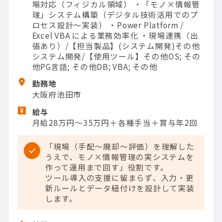
場対応（フィジカル領域） ・「モノ×情報管
理」システム構築（デジタル技術活用でのプ
ロセス設計～実装） ・Power Platform /
Excel VBA による業務効率化 ・現場連携（出
張あり）/【担当製品】(システム開発)その他
システム開発/【使用ツール】その他OS; その
他PG言語; その他DB; VBA; その他
勤務地
大阪府池田市
給与
月給28万円～35万円＋各種手当＋賞与年2回
「現場（手配～廃却～評価）を理解した
うえで、モノ×情報管理の実システムを
作って運用まで回す」役割です。
ツール導入の支援に留まらず、入力・更
新ルールとデータ紐付けを設計して実装
します。