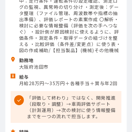
中：走行条件・運転条件の設定確認、測定ロ
グの監視、異常時の切り分け ・測定後：デー
タ整理（ファイル管理、周波数帯や指標の抽
出準備）、評価レポートの素案作成 〇解析・
検討に必要な情報整備（評価を次の手へつな
ぐ） ・設計側が原因検討に使えるように、評
価条件・測定条件・取得データの紐づけを整
える ・比較評価（条件差/変更点）に使う表・
図の作成補助/【担当製品】(機械)その他機械
勤務地
大阪府池田市
給与
月給28万円～35万円＋各種手当＋賞与年2回
「評価して終わり」ではなく、開発推進
（段取り・調整）→車両評価サポート
（計測運用）→次の検討に使う情報整備
までを一つの流れで担当します。
特徴