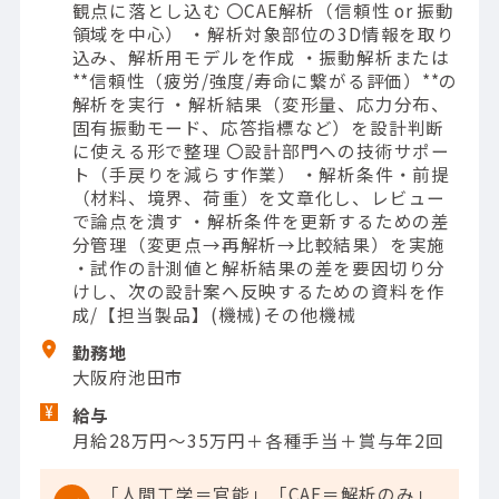
観点に落とし込む 〇CAE解析（信頼性 or 振動
領域を中心） ・解析対象部位の3D情報を取り
込み、解析用モデルを作成 ・振動解析または
**信頼性（疲労/強度/寿命に繋がる評価）**の
解析を実行 ・解析結果（変形量、応力分布、
固有振動モード、応答指標など）を設計判断
に使える形で整理 〇設計部門への技術サポー
ト（手戻りを減らす作業） ・解析条件・前提
（材料、境界、荷重）を文章化し、レビュー
で論点を潰す ・解析条件を更新するための差
分管理（変更点→再解析→比較結果）を実施
・試作の計測値と解析結果の差を要因切り分
けし、次の設計案へ反映するための資料を作
成/【担当製品】(機械)その他機械
勤務地
大阪府池田市
給与
月給28万円～35万円＋各種手当＋賞与年2回
「人間工学＝官能」「CAE＝解析のみ」