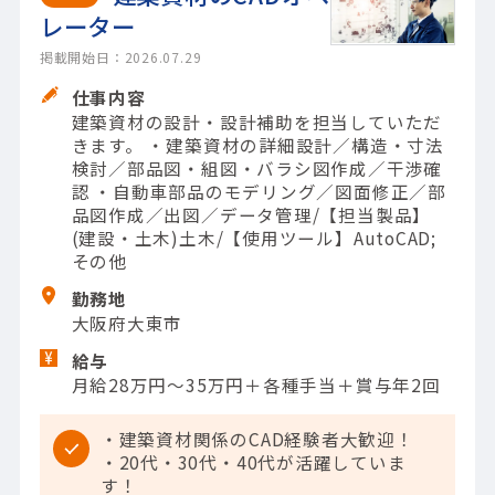
レーター
掲載開始日：2026.07.29
仕事内容
建築資材の設計・設計補助を担当していただ
きます。 ・建築資材の詳細設計／構造・寸法
検討／部品図・組図・バラシ図作成／干渉確
認 ・自動車部品のモデリング／図面修正／部
品図作成／出図／データ管理/【担当製品】
(建設・土木)土木/【使用ツール】AutoCAD;
その他
勤務地
大阪府大東市
給与
月給28万円～35万円＋各種手当＋賞与年2回
・建築資材関係のCAD経験者大歓迎！
・20代・30代・40代が活躍していま
す！