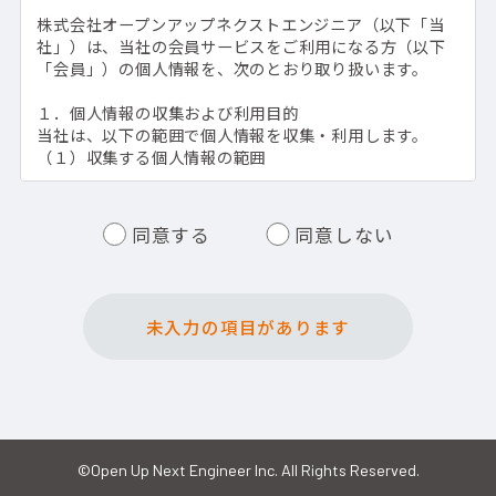
株式会社オープンアップネクストエンジニア（以下「当
社」）は、当社の会員サービスをご利用になる方（以下
「会員」）の個人情報を、次のとおり取り扱います。
１．個人情報の収集および利用目的
当社は、以下の範囲で個人情報を収集・利用します。
（１）収集する個人情報の範囲
基本情報（氏名、電話番号、メールアドレス、住所等）
転職相談に伴うメール・電話でのやり取りの記録
同意する
同意しない
その他、会員サービスの提供に必要な情報
（２）利用目的
・本人確認および連絡のため
未入力の項目があります
・転職相談を含む会員サービス提供のため
・転職ノウハウ等の情報提供およびメールマガジン配信
のため
・希望条件に沿う求人情報の提供のため
・業務運営の安全管理および適正なサービス提供のため
２．個人情報の第三者への提供
©Open Up Next Engineer Inc. All Rights Reserved.
会員の個人情報は、以下の場合を除き、本人の同意なく