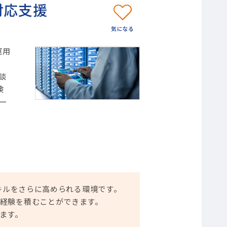
対応支援
運用
、
談
検
ー
キルをさらに高められる環境です。
経験を積むことができます。
ます。