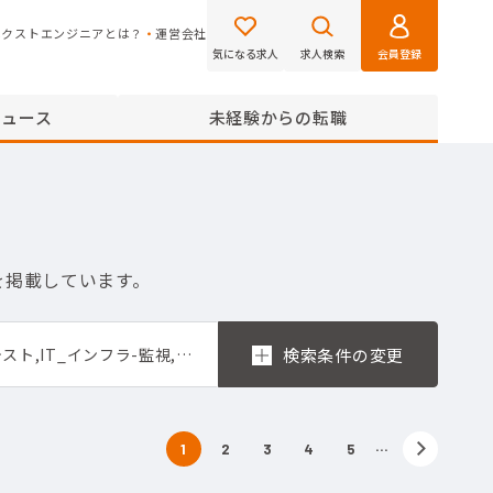
ネクストエンジニアとは？
運営会社
気になる求人
求人検索
会員登録
ニュース
未経験からの転職
を掲載しています。
IT_インフラ-要件定義,IT_インフラ-基本設計,IT_インフラ-詳細設計,IT_インフラ-構築,IT_インフラ-テスト,IT_インフラ-監視,IT_インフラ-保守,IT_インフラ-セールスエンジニア,IT_インフラ-設計・構築,IT_インフラ-運用・保守,IT_インフラ-キッティング,IT_インフラ-カスタマーサポート,IT_インフラ-監視・データセンター,IT_インフラ-テスト・評価
…
1
2
3
4
5