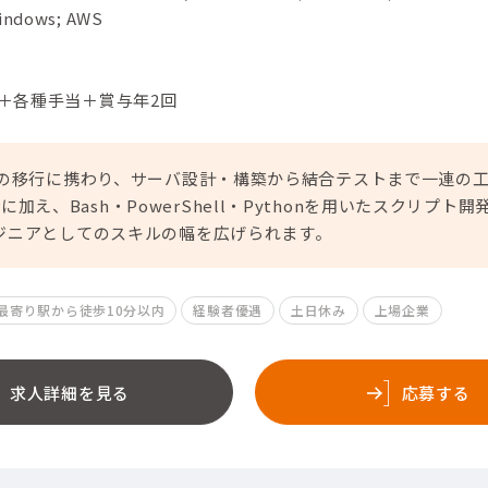
dows; AWS
円＋各種手当＋賞与年2回
への移行に携わり、サーバ設計・構築から結合テストまで一連の
rverに加え、Bash・PowerShell・Pythonを用いたスクリ
ジニアとしてのスキルの幅を広げられます。
最寄り駅から徒歩10分以内
経験者優遇
土日休み
上場企業
求人詳細を見る
応募する