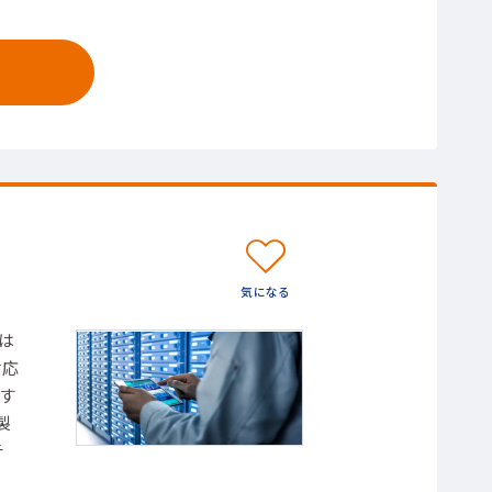
は
対応
す
製
チ