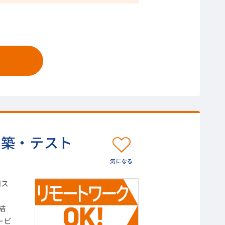
構築・テスト
用ス
結
ービ