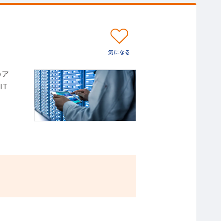
のア
IT
）