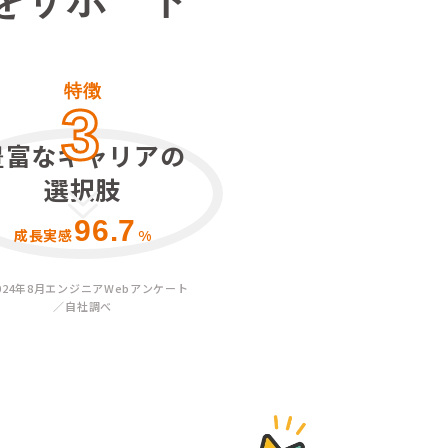
特徴
3
豊富なキャリアの
選択肢
96.7
成長実感
%
024年8月エンジニアWebアンケート
／自社調べ