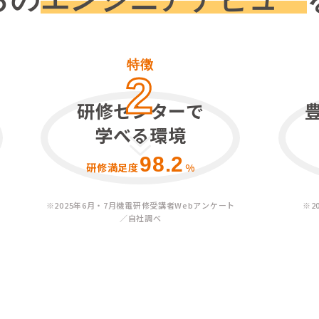
特徴
2
研修センターで
学べる環境
98.2
研修満足度
%
※
2025年6月・7月機電研修受講者Webアンケート
※
2
／自社調べ