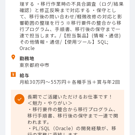
理する ・移行作業時の不具合調査（ログ/結果
確認）と修正反映まで対応する ・保守とし
て、移行後の問い合わせ/軽微改修の対応と影
響範囲の整理を行う ※移行要件の整合から移
行プログラム、手順書、移行後の保守まで一
連で担当します。/【担当製品】(情報・通信)
その他情報・通信/【使用ツール】SQL;
Oracle
勤務地
東京都府中市
給与
月給30万円～55万円＋各種手当＋賞与年2回
長期でご活躍いただけるお仕事です！
＜魅力・やりがい＞
・移行要件の整合から移行プログラム、
移行手順書、移行後の保守まで一連で関
われます。
・PL/SQL（Oracle）の開発経験が、移
行の実務に直結します。