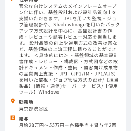
官公庁向けシステムのメインフレームオープ
ン化に伴い、基盤設計および設計品質向上を
支援いただきます。 JP1を用いた監視・ジョ
ブ管理設計や、ShadowImageを用いたバック
アップ方式設計を中心に、基盤設計書の作
成・レビューや顧客レビュー対応を担当しま
す。 設計品質の向上や運用方式の改善提案な
ど、基盤領域の上流工程に携わることができ
ます。 ＜具体的には＞ ・基盤領域の基本設計
書作成・レビュー ・構成図・方式図などの設
計ドキュメント作成・整備 ・顧客向け成果物
の品質向上支援 ・JP1（JP1/IM・JP1/AJS）
を用いた監視・ジョブ管理方式の設計/【担当
製品】(情報・通信)サーバーサービス/【使用
ツール】Windows
勤務地
東京都渋谷区
給与
月給28万円～55万円＋各種手当＋賞与年2回