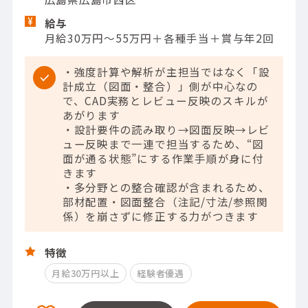
給与
月給30万円～55万円＋各種手当＋賞与年2回
・強度計算や解析が主担当ではなく「設
計成立（図面・整合）」側が中心なの
で、CAD実務とレビュー反映のスキルが
あがります
・設計要件の読み取り→図面反映→レビ
ュー反映まで一連で担当するため、“図
面が通る状態”にする作業手順が身に付
きます
・多分野との整合確認が含まれるため、
部材配置・図面整合（注記/寸法/参照関
係）を崩さずに修正する力がつきます
特徴
月給30万円以上
経験者優遇