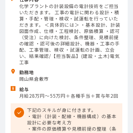
化学プラントの計装設備の電計技術をご担当
いただきます。 工事の電計に関わる設計・積
算・手配・管理・検収・試運転を行っていた
だきます。 ＜具体的には＞ ・基本設計、計装
図面作成、仕様・工程検討、原価積算 ・認可
（受注）に向けた検討、条件整理、見積前提
の確認 ・認可後の詳細設計、機器・工事の手
配、工事管理、検収 ・試運転の計画、立会
い、結果確認/【担当製品】(建設・土木)電気
工事
勤務地
岡山県倉敷市
給与
月給28万円～55万円＋各種手当＋賞与年2回
下記のスキルが身に付きます。
・電計（計装・配線・機器構成）の基本
設計に必要な考え方
・案件の原価積算や見積前提の整理（条