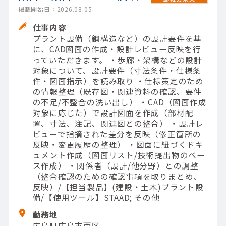
掲載開始日：2026.08.05
仕事内容
プラント設備（鋼構造など）の設計要件を基
に、CAD図面の作成・設計レビュー反映を行
っていただきます。 ・歩廊・架構などの設計
対象について、設計要件（寸法条件・仕様条
件・図面指示）を読み取り ・仕様策定のため
の情報整理（既存図・関連資料の確認、要件
の不足/不整合の洗い出し） ・CAD（図面作成
対象に応じた）で設計図面を作成（部材配
置、寸法、注記、関連図との整合） ・設計レ
ビューで指摘された差分を反映（修正箇所の
反映・変更履歴の整理） ・図面に紐づくドキ
ュメント作成（図面リスト/技術提出物のベー
ス作成） ・関係者（設計/他分野）との調整
（整合確認のための確認事項を取りまとめ、
反映）/【担当製品】(建設・土木)プラント設
備/【使用ツール】STAAD; その他
勤務地
広島県広島市西区