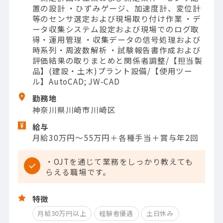
置の設計 ・ひずみゲージ、加速度計、変位計
等のセンサ選定および現場取り付け作業 ・デ
ータ収集システム設定および現場でのログ取
得・運用管理 ・収集データの信号処理および
時系列・周波数解析 ・試験報告書作成および
評価結果の取りまとめと関係者調整/【担当製
品】(建設・土木)プラント設備/【使用ツー
ル】AutoCAD; JW-CAD
勤務地
神奈川県川崎市川崎区
給与
月給30万円～55万円＋各種手当＋賞与年2回
・OJTを通じて業務をしっかり教えても
らえる職場です。
特徴
月給30万円以上
経験者優遇
土日休み