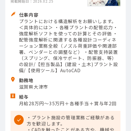
掲載開始日：2026.02.25
仕事内容
プラントにおける構造解析をお願いします。
＜具体的には＞ ・各種プラントの配管応力・
強度解析ソフトを使っての計算とその評価 ・
配管強度解析に関連する各種設計コーディネ
ーション業務全般（ノズル荷重評価や関連部
署、ベンダーとの調整など） ・配管支持装置
（スプリング、保冷サポート、防振器、等）
の設計/【担当製品】(建設・土木)プラント設
備/【使用ツール】AutoCAD
勤務地
滋賀県大津市
給与
月給28万円～35万円＋各種手当＋賞与年2回
・プラント施設の管理業務ご経験がある
方を歓迎します。
・CADを触ったことがある方や、機械や