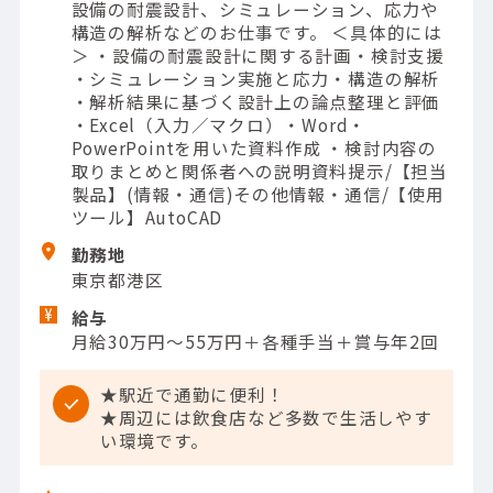
設備の耐震設計、シミュレーション、応力や
構造の解析などのお仕事です。 ＜具体的には
＞ ・設備の耐震設計に関する計画・検討支援
・シミュレーション実施と応力・構造の解析
・解析結果に基づく設計上の論点整理と評価
・Excel（入力／マクロ）・Word・
PowerPointを用いた資料作成 ・検討内容の
取りまとめと関係者への説明資料提示/【担当
製品】(情報・通信)その他情報・通信/【使用
ツール】AutoCAD
勤務地
東京都港区
給与
月給30万円～55万円＋各種手当＋賞与年2回
★駅近で通勤に便利！
★周辺には飲食店など多数で生活しやす
い環境です。