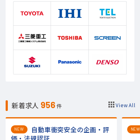
956
新着求人
View All
件
自動車衝突安全の企画・評
NEW
NE
価・法規認証