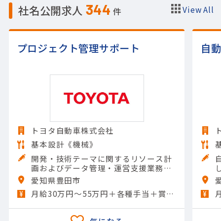
344
社名公開求人
View All
件
プロジェクト管理サポート
自
トヨタ自動車株式会社
基本設計《機械》
開発・技術テーマに関するリソース計
画およびデータ管理・運営支援業務を
お任せします。＜具体的には＞・開発
愛知県豊田市
および技術テーマ別リソース計画デー
月給30万円～55万円＋各種手当＋賞与年2回
タの集計、グラフ化および資料作成業
務・各開発テーマ概要の理解を…