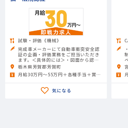
試験・評価《機械》
完成車メーカーにて自動車衝突安全認
証の企画・評価業務をご担当いただき
ます。＜具体的には＞・図面から認証
対象仕様を抽出・衝突安全法規の要求
栃木県芳賀郡芳賀町
事項確認・認定試験対象車種の選定・
月給30万円～55万円＋各種手当＋賞与年2回
認証試験計画書の作成推進・評…