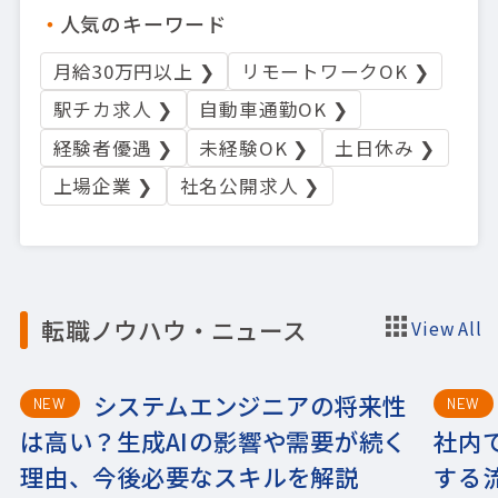
人気のキーワード
月給30万円以上 ❯
リモートワークOK ❯
駅チカ求人 ❯
自動車通勤OK ❯
経験者優遇 ❯
未経験OK ❯
土日休み ❯
上場企業 ❯
社名公開求人 ❯
転職ノウハウ・ニュース
View All
システムエンジニアの将来性
NEW
NEW
は高い？生成AIの影響や需要が続く
社内
理由、今後必要なスキルを解説
する