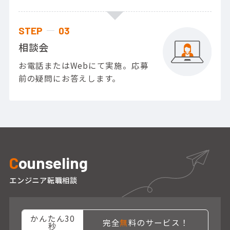
STEP
03
相談会
お電話またはWebにて実施。応募
前の疑問にお答えします。
C
ounseling
エンジニア転職相談
かんたん30
完全
無
料のサービス！
秒