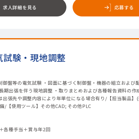
求人詳細を見る
応募する
気試験・現地調整
制御盤等の電気試験 ・図面に基づく制御盤・機器の組立および
の長期出張を伴う現地調整 ・取りまとめおよび各種報告資料の作
は出張先や調整内容により年単位になる場合有り/【担当製品】(
/【使用ツール】その他CAD; その他PLC
円＋各種手当＋賞与年2回