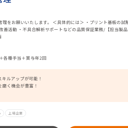
管理をお願いいたします。 ＜具体的には＞ ・プリント基板の試
の改善活動 ・不具合解析サポートなどの品質保証業務/【担当製品
両
円＋各種手当＋賞与年2回
スキルアップが可能！
を磨く機会が豊富！
み
上場企業