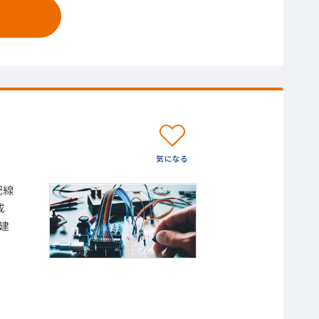
配線
成
建