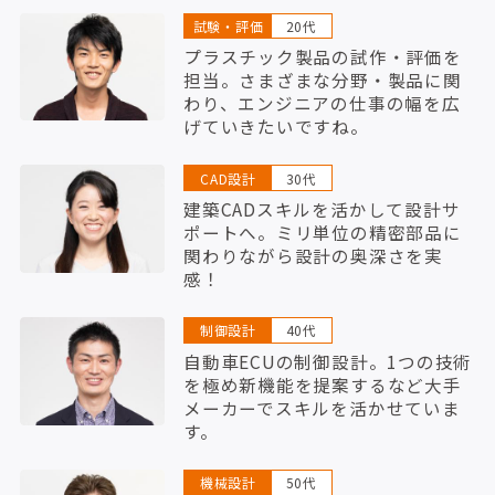
試験・評価
20代
プラスチック製品の試作・評価を
担当。さまざまな分野・製品に関
わり、エンジニアの仕事の幅を広
げていきたいですね。
CAD設計
30代
建築CADスキルを活かして設計サ
ポートへ。ミリ単位の精密部品に
関わりながら設計の奥深さを実
感！
制御設計
40代
自動車ECUの制御設計。1つの技術
を極め新機能を提案するなど大手
メーカーでスキルを活かせていま
す。
機械設計
50代