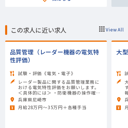
この求人に近い求人
View All
品質管理（レーダー機器の電気特
大
性評価）
試験・評価《電気・電子》
レーダー製品に関する品質管理業務に
おける電気特性評価をお願いします。
＜具体的には＞ ・防衛機器の操作確認
・評価装置に接続されたPCより手順書
兵庫県尼崎市
を見ながらコマンド入力、設定や動作
月給28万円～35万円＋各種手当
確認 ・通信機器の組立て ・現地出張で
の調整作業 扱う製品については防衛関
連のレーダー製品で、整備点検のため
に戻ってくる製品の評価試験がメイン