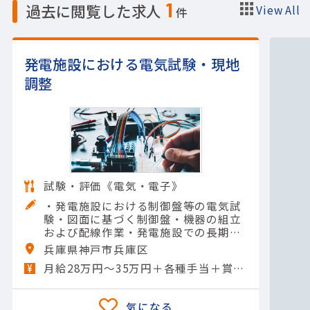
1
過去に閲覧した求人
View All
件
発電施設における電気試験・現地
調整
試験・評価《電気・電子》
・発電施設における制御盤等の電気試
験・図面に基づく制御盤・機器の組立
および配線作業・発電施設での長期出
張を伴う現地調整・取りまとめおよび
兵庫県神戸市兵庫区
各種報告資料の作成※出張期間につい
月給28万円～35万円＋各種手当＋賞与年2回
ては出張先や調整内容により年…