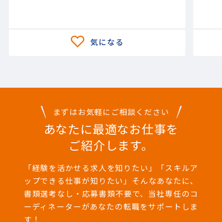
業務です。 製品自体が大型の場合が多
いため、その際は国内出張にて対応い
ただくこともございます。 （最短1週
間～最長3か月のプロジェクトもござ
います） 【担当製品】(情報通信機器)
その他情報通信機器 【使用ツール】オ
シロスコープ; スペクトラムアナライ
ザ; ネットワークアナライザ; その他
まずはお気軽にご相談ください
あなたに最適なお仕事を
ご紹介します。
「経験を活かせる求人を知りたい」「スキルア
ップできる仕事が知りたい」そんなあなたに、
書類選考なし・応募書類不要で、当社専任のコ
ーディネーターがあなたの転職をサポートしま
す！