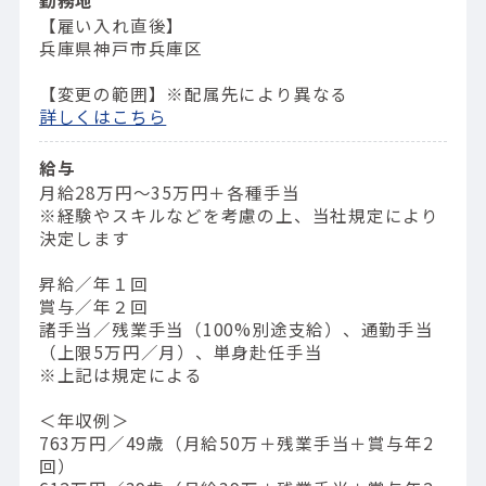
【雇い入れ直後】
兵庫県神戸市兵庫区
【変更の範囲】※配属先により異なる
詳しくはこちら
給与
月給28万円～35万円＋各種手当
※経験やスキルなどを考慮の上、当社規定により
決定します
昇給／年１回
賞与／年２回
諸手当／残業手当（100%別途支給）、通勤手当
（上限5万円／月）、単身赴任手当
※上記は規定による
＜年収例＞
763万円／49歳（⽉給50万＋残業⼿当＋賞与年2
回）