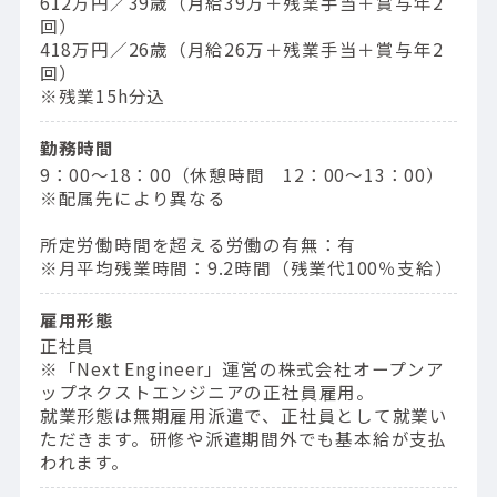
612万円／39歳（⽉給39万＋残業⼿当＋賞与年2
回）
418万円／26歳（⽉給26万＋残業⼿当＋賞与年2
回）
※残業15h分込
勤務時間
9：00〜18：00（休憩時間 12：00〜13：00）
※配属先により異なる
所定労働時間を超える労働の有無：有
※月平均残業時間：9.2時間（残業代100％支給）
雇用形態
正社員
※「Next Engineer」運営の株式会社オープンア
ップネクストエンジニアの正社員雇用。
就業形態は無期雇用派遣で、正社員として就業い
ただきます。研修や派遣期間外でも基本給が支払
われます。