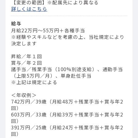
【変更の範囲】※配属先により異なる
詳しくはこちら
給与
月給22万円～55万円＋各種手当
※経験やスキルなどを考慮の上、当社規定により
決定します
昇給／年１回
賞与／年２回
諸手当／残業手当（100%別途支給）、通勤手当
（上限5万円／月）、単身赴任手当
※上記は規定による
＜年収例＞
742万円／39歳（⽉給48万＋残業⼿当＋賞与年2
回）
603万円／33歳（⽉給39万＋残業⼿当＋賞与年2
回）
391万円／25歳（⽉給24万＋残業⼿当＋賞与年2
回）