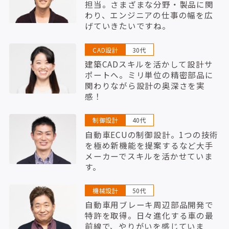
担当。さまざまな分野・製品に関
わり、エンジニアの仕事の幅を広
げていきたいですね。
CAD設計
30代
建築CADスキルを活かして設計サ
ポートへ。ミリ単位の精密部品に
関わりながら設計の奥深さを実
感！
制御設計
40代
自動車ECUの制御設計。1つの技術
を極め新機能を提案するなど大手
メーカーでスキルを活かせていま
す。
機械設計
50代
自動車用ブレーキ周辺部品開発で
特許を取得。日々進化する車の最
前線で、やりがいを感じていま