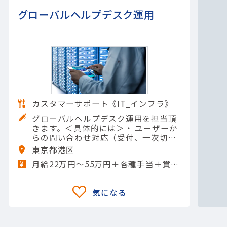
グローバルヘルプデスク運用
カスタマーサポート《IT_インフラ》
グローバルヘルプデスク運用を担当頂
きます。＜具体的には＞・ ユーザーか
らの問い合わせ対応（受付、一次切り
分け、一次回答など）・エスカレーシ
東京都港区
ョン対応（内部、お客様IT部門、ベン
月給22万円～55万円＋各種手当＋賞与年2回
ダなど）・各種申請対応（…