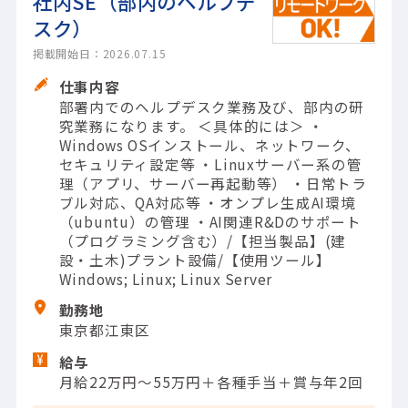
社内SE（部内のヘルプデ
スク）
掲載開始日：2026.07.15
仕事内容
部署内でのヘルプデスク業務及び、部内の研
究業務になります。 ＜具体的には＞ ・
Windows OSインストール、ネットワーク、
セキュリティ設定等 ・Linuxサーバー系の管
理（アプリ、サーバー再起動等） ・日常トラ
ブル対応、QA対応等 ・オンプレ生成AI環境
（ubuntu）の管理 ・AI関連R&Dのサポート
（プログラミング含む）/【担当製品】(建
設・土木)プラント設備/【使用ツール】
Windows; Linux; Linux Server
勤務地
東京都江東区
給与
月給22万円～55万円＋各種手当＋賞与年2回