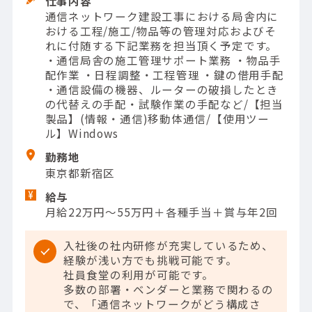
仕事内容
通信ネットワーク建設工事における局舎内に
おける工程/施工/物品等の管理対応およびそ
れに付随する下記業務を担当頂く予定です。
・通信局舎の施工管理サポート業務 ・物品手
配作業 ・日程調整・工程管理 ・鍵の借用手配
・通信設備の機器、ルーターの破損したとき
の代替えの手配・試験作業の手配など/【担当
製品】(情報・通信)移動体通信/【使用ツー
ル】Windows
勤務地
東京都新宿区
給与
月給22万円～55万円＋各種手当＋賞与年2回
入社後の社内研修が充実しているため、
経験が浅い方でも挑戦可能です。
社員食堂の利用が可能です。
多数の部署・ベンダーと業務で関わるの
で、「通信ネットワークがどう構成さ