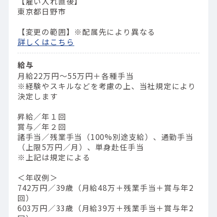
【雇い入れ直後】
東京都日野市
【変更の範囲】※配属先により異なる
詳しくはこちら
給与
月給22万円～55万円＋各種手当
※経験やスキルなどを考慮の上、当社規定により
決定します
昇給／年１回
賞与／年２回
諸手当／残業手当（100%別途支給）、通勤手当
（上限5万円／月）、単身赴任手当
※上記は規定による
＜年収例＞
742万円／39歳（⽉給48万＋残業⼿当＋賞与年2
回）
603万円／33歳（⽉給39万＋残業⼿当＋賞与年2