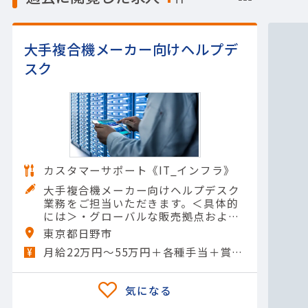
大手複合機メーカー向けヘルプデ
スク
カスタマーサポート《IT_インフラ》
大手複合機メーカー向けヘルプデスク
業務をご担当いただきます。＜具体的
には＞・グローバルな販売拠点および
製品開発部門からの技術的・業務的な
東京都日野市
問合せへの対応および調整業務【担当
月給22万円～55万円＋各種手当＋賞与年2回
製品】(情報・通信)その他情…