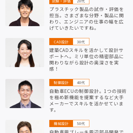
試験・評価
20代
プラスチック製品の試作・評価を
担当。さまざまな分野・製品に関
わり、エンジニアの仕事の幅を広
げていきたいですね。
CAD設計
30代
建築CADスキルを活かして設計サ
ポートへ。ミリ単位の精密部品に
関わりながら設計の奥深さを実
感！
制御設計
40代
自動車ECUの制御設計。1つの技術
を極め新機能を提案するなど大手
メーカーでスキルを活かせていま
す。
機械設計
50代
自動車用ブレーキ周辺部品開発で