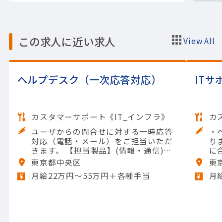
この求人に近い求人
View All
ヘルプデスク（一次応答対応）
IT
カスタマーサポート《IT_インフラ》
カ
ユーザからの問合せに対する一時応答
・
対応（電話・メール）をご担当いただ
り
きます。 【担当製品】(情報・通信)情
に
報セキュリティ 【使用ツール】Windo
入
東京都中央区
東
ws
よ
月給22万円〜55万円＋各種手当
月
い
接
ト
利
ッ