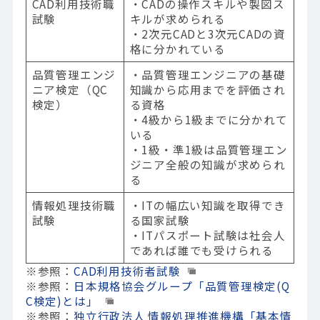
CAD利用技術職
・CADの操作スキルや製図ス
試験
キルが求められる
・2次元CADと3次元CADの資
格に分かれている
品質管理エンジ
・品質管理エンジニアの基礎
ニア検定（QC
知識から応用までを評価され
検定）
る資格
・4級から1級までに分かれて
いる
・1級・準1級は品質管理エン
ジニア全般の知識が求められ
る
情報処理技術職
・ITの幅広い知識を取得でき
試験
る国家試験
・ITパスポート試験は社会人
であれば誰でも受けられる
※参照：
CAD利用技術者試験
※参照：
日本規格協会グループ「品質管理検定(Q
C検定)とは」
※参照：
独立行政法人 情報処理推進機構「基本情