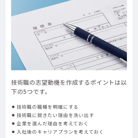
生産技術エンジニアを目指す際の志望動機
IT組込みエンジニアを目指す際の志望動機
未経験から技術職に転職した人の声
“自動車用モータの設計というやりがいと
責任感。知れば知るほど「もっと学びた
い」と思える奥深い仕事です。”
“「8年目の今が一番楽しい」。制御系エン
ジニアのキャリアで見えてきた、自己成長
とこれから。”
“エンジニア同士がつながる楽しさを実
感。「eスポーツ部」の活動が日々のモチ
技術職の志望動機を作成するポイントは以
ベーションに。”
下の5つです。
未経験からの転職にはエンジニアに強い転職
サイトを利用するのがおすすめ
技術職の職種を明確にする
オープンアップネクストエンジニアなら、各
技術職に就きたい理由を洗い出す
種基礎研修でものづくりを基礎から学べる
企業を選んだ理由を考えておく
技術職の3つのやりがい
入社後のキャリアプランを考えておく