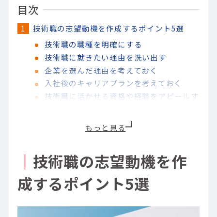
目次
技術職の志望動機を作成するポイント5選
技術職の職種を明確にする
技術職に就きたい理由を洗い出す
企業を選んだ理由を考えておく
入社後のキャリアプランを考えておく
技術職に活かせる資格や経験をアピールす
る
【職種別】未経験から技術職を目指す志望動
機の例文5選
開発・設計エンジニアを目指す際の志望動
｜
技術職の志望動機を作
機
実験・評価エンジニアを目指す際の志望動
成するポイント5選
機
品質保証・品質管理エンジニアを目指す際
の志望動機