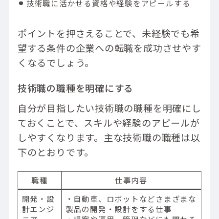
ものづくりを楽しめる
技術職に活かせる資格や経験をアピールする
専門的な知識を身に付けられる
社会貢献を実感しやすい
ポイントを押さえることで、未経験でも希
オープンアップネクストエンジニアで技術職
望する条件の企業への転職を成功させやす
への転職を叶えましょう
くなるでしょう。
技術職の職種を明確にする
自分が目指したい技術職の職種を明確にし
ておくことで、スキルや経験のアピールが
しやすくなります。主な技術職の職種は以
下のとおりです。
職種
仕事内容
開発・設
・自動車、ロボットなどさまざまな
計エンジ
製品の開発・設計をする仕事
ニア
・提案や運用、管理などにも関わる