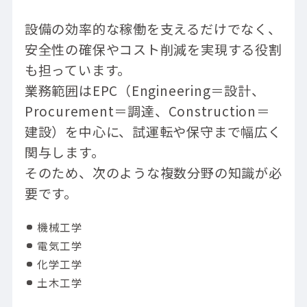
論理的思考と問題解決能力が高い人
コミュニケーション力とチームワークに優
設備の効率的な稼働を支えるだけでなく、
れる人
安全性の確保やコスト削減を実現する役割
計画性があり責任感を持てる人
も担っています。
技術的好奇心が旺盛で学び続けられる人
業務範囲はEPC（Engineering＝設計、
現場作業やものづくりを楽しめる人
Procurement＝調達、Construction＝
リーダーシップを発揮できる人
建設）を中心に、試運転や保守まで幅広く
プラントエンジニアの将来性
関与します。
国内市場の現状と課題
そのため、次のような複数分野の知識が必
海外市場の成長性
要です。
新分野・新技術での需要拡大
オープンアップネクストエンジニアでプラン
機械工学
トエンジニアのキャリアを始めましょう
電気工学
化学工学
土木工学