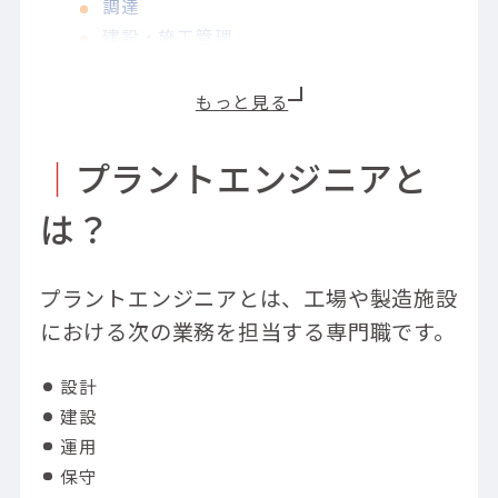
調達
建設・施工管理
試運転・保守
プラントエンジニアに必要なスキル・資格
ハードスキル
｜
プラントエンジニアと
ソフトスキル
役立つ主な資格一覧
は？
プラントエンジニアとして働くことによる魅
力・やりがい
プラントエンジニアとは、工場や製造施設
社会インフラを支える使命感
大規模プロジェクトに携わる達成感
における次の業務を担当する専門職です。
グローバルに活躍できる環境
設計
プラントエンジニアの年収
建設
プラントエンジニアのキャリアパス
運用
プラントエンジニアに向いている人の特徴
保守