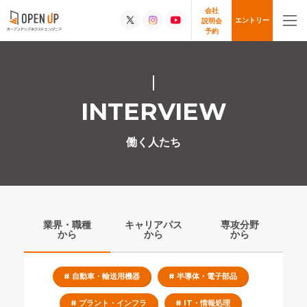
会社
エントリー
説明会
予約
INTERVIEW
働く人たち
業界・職種
キャリアパス
専攻分野
から
から
から
# 自動車・輸送用機器
# 半導体・電子部品
# プラント・インフラ
# IT・情報処理