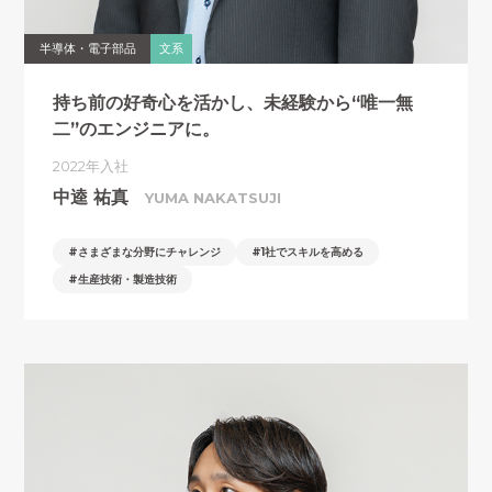
半導体・電子部品
文系
持ち前の好奇心を活かし、
未経験から“唯一無
二”のエンジニアに。
2022年入社
中逵 祐真
YUMA NAKATSUJI
さまざまな分野にチャレンジ
1社でスキルを高める
生産技術・製造技術