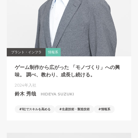
プラント・インフラ
情報系
ゲーム制作から広がった
「モノづくり」への興
味。
調べ、教わり、成長し続ける。
2024年入社
鈴木 秀哉
HIDEYA SUZUKI
1社でスキルを高める
生産技術・製造技術
情報系