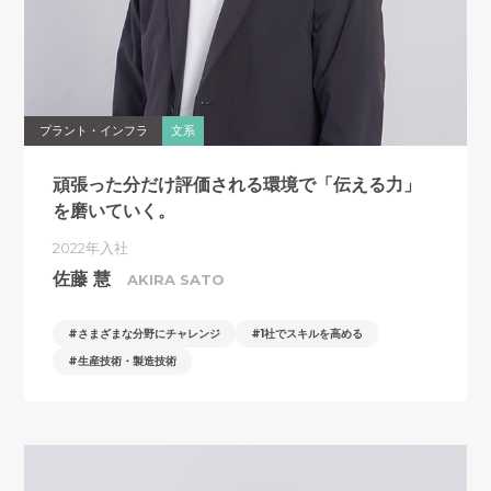
プラント・インフラ
文系
頑張った分だけ評価される環境で
「伝える力」
を磨いていく。
2022年入社
佐藤 慧
AKIRA SATO
さまざまな分野にチャレンジ
1社でスキルを高める
生産技術・製造技術