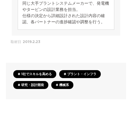
同じ大手プラントシステムメーカーで、発電機
やタービンの設計業務を担当。
仕様の決定から詳細設計された設計内容の確
認、各パートナーの進捗確認や調整を行う。
取材日
2019.2.23
# 1社でスキルを高める
# プラント・インフラ
# 研究・設計開発
# 機械系