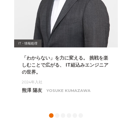
IT・情報処理
プラン
「わからない」を力に変える。
挑戦を楽
「
ぐり
しむことで広がる、
IT組込みエンジニア
エ
の世界。
20
2024年入社
相
熊澤 陽友
YOSUKE KUMAZAWA
1
2
3
4
5
6