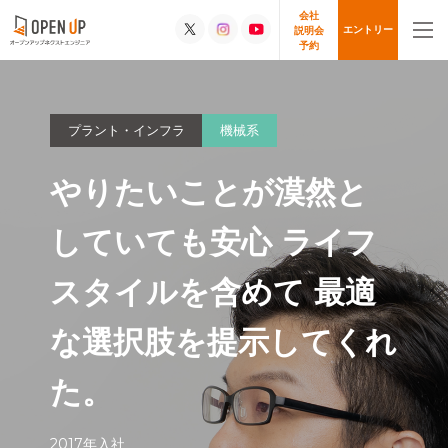
会社
エントリー
説明会
予約
プラント・インフラ
機械系
やりたいことが漠然と
していても安心
ライフ
スタイルを含めて
最適
な選択肢を提示してくれ
た。
2017年入社