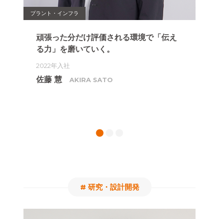
プラント・インフラ
プラン
、
頑張った分だけ評価される環境で
「伝え
ゲ
る力」を磨いていく。
へ
る
2022年入社
20
佐藤 慧
AKIRA SATO
鈴
1
2
3
# 研究・設計開発