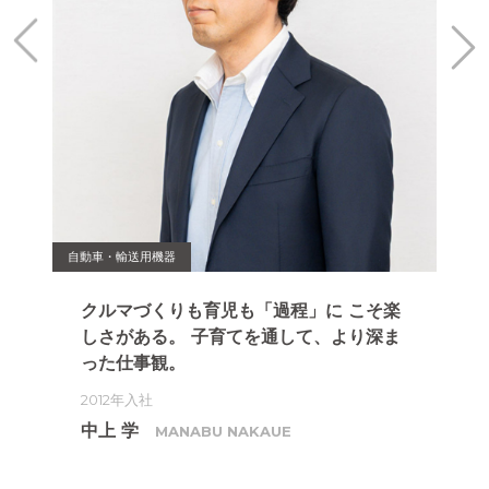
自動車・輸送用機器
自動車
クルマづくりも育児も「過程」に
こそ楽
ジ
い
しさがある。
子育てを通して、より深ま
っ
と
った仕事観。
20
2012年入社
古
中上 学
MANABU NAKAUE