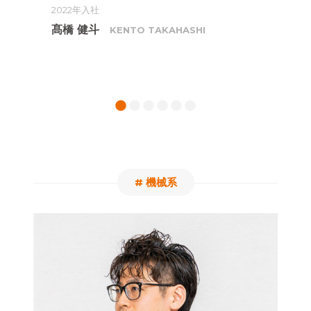
っ
2022年入社
20
髙橋 健斗
KENTO TAKAHASHI
中
1
2
3
4
5
6
# 機械系