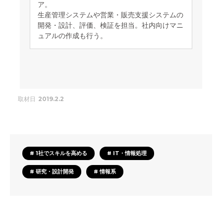
ア。
生産管理システムや営業・販売支援システムの
開発・設計、評価、検証を担当。社内向けマニ
ュアルの作成も行う。
取材日
2019.2.2
# 1社でスキルを高める
# IT・情報処理
# 研究・設計開発
# 情報系