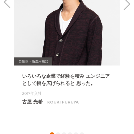
自動車・輸送用機器
半導体
を
いろいろな企業で経験を積み
エンジニア
エ
として幅を広げられると
思った。
に
た
2017年入社
20
古屋 光希
KOUKI FURUYA
渡
1
2
3
4
5
6