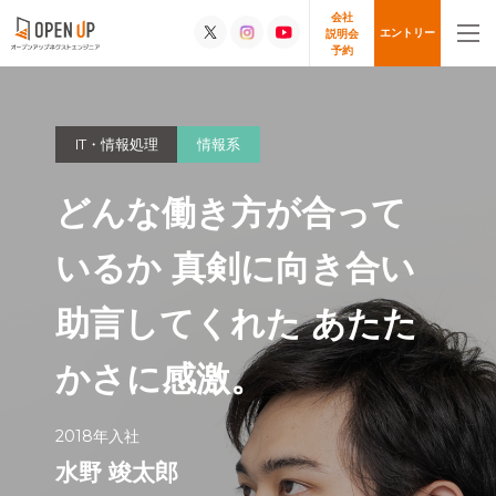
会社
エントリー
説明会
予約
IT・情報処理
情報系
どんな働き方が合って
いるか
真剣に向き合い
助言してくれた
あたた
かさに感激。
2018年入社
水野 竣太郎