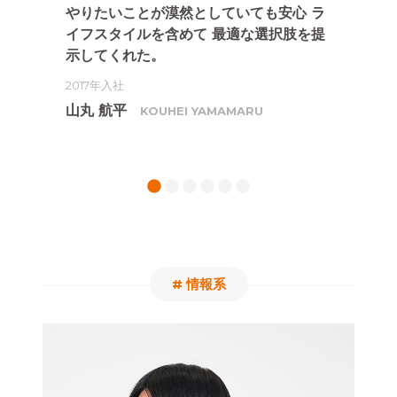
ら
やりたいことが漠然としていても安心
ラ
エ
。
イフスタイルを含めて
最適な選択肢を提
る
示してくれた。
20
2017年入社
落
山丸 航平
KOUHEI YAMAMARU
1
2
3
4
5
6
# 情報系