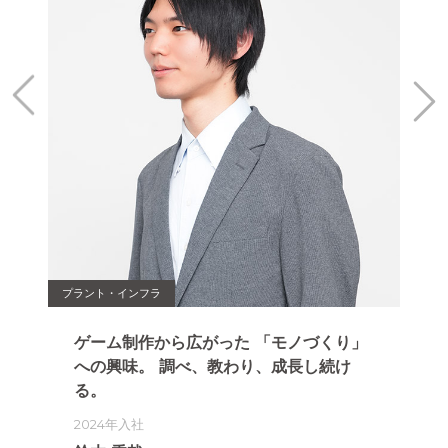
プラント・インフラ
IT・
り
ゲーム制作から広がった
「モノづくり」
「
ン
への興味。
調べ、教わり、成長し続け
し
る。
の
2024年入社
20