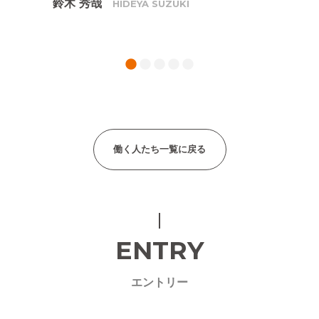
鈴木 秀哉
熊
HIDEYA SUZUKI
1
2
3
4
5
働く人たち一覧に戻る
ENTRY
エントリー