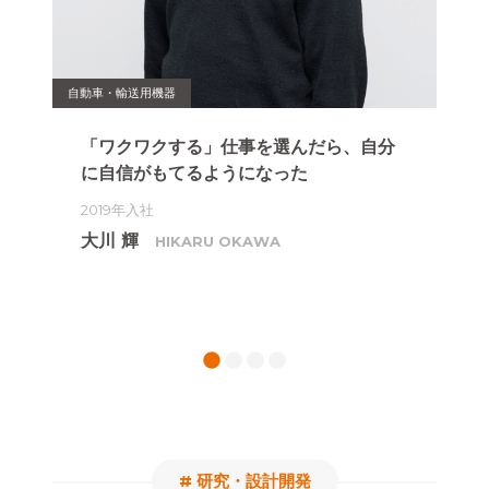
IT・
自動車・輸送用機器
原
を
「ワクワクする」仕事を選んだら、
自分
た
に自信がもてるようになった
ジ
2019年入社
20
大川 輝
HIKARU OKAWA
篠
1
2
3
4
# 研究・設計開発