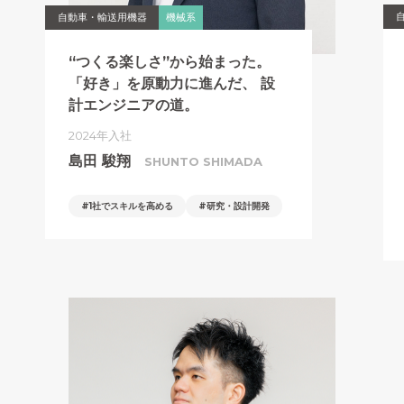
自動車・輸送用機器
機械系
“つくる楽しさ”から始まった。
「好き」を原動力に進んだ、
設
計エンジニアの道。
2024年入社
島田 駿翔
SHUNTO SHIMADA
1社でスキルを高める
研究・設計開発