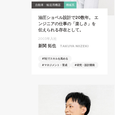
自動車・輸送用機器
機械系
油圧ショベル設計で20数年。
エ
ンジニアの仕事の「楽しさ」を
伝えられる存在として。
2003年入社
新関 拓也
TAKUYA NIIZEKI
1社でスキルを高める
マネジメント・育成
研究・設計開発