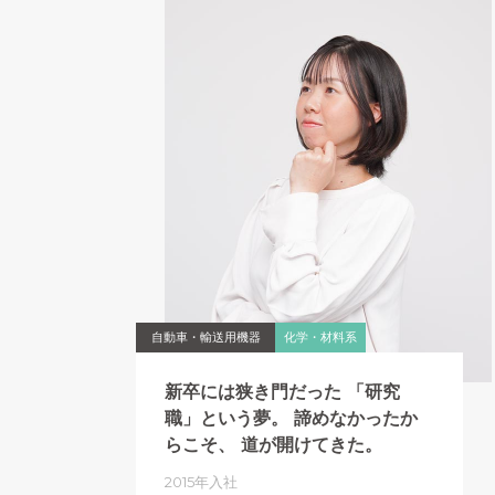
自動車・輸送用機器
化学・材料系
新卒には狭き門だった
「研究
職」という夢。
諦めなかったか
らこそ、
道が開けてきた。
2015年入社