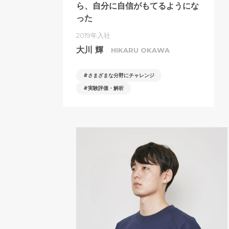
ら、
自分に自信がもてるようにな
った
2019年入社
大川 輝
HIKARU OKAWA
さまざまな分野にチャレンジ
実験評価・解析