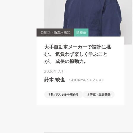
自動車・輸送用機器
情報系
大手自動車メーカーで設計に挑
む。
気負わず楽しく学ぶこと
が、
成長の原動力。
2020年入社
鈴木 竣也
SHUNYA SUZUKI
1社でスキルを高める
研究・設計開発