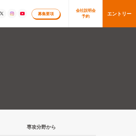
会社
説明会
エントリー
募集要項
予約
専攻分野
から