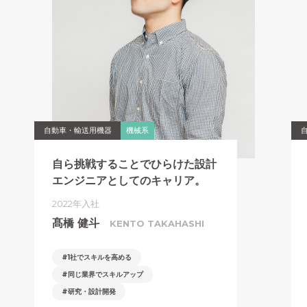
自動車・輸送用機器
機械系
自ら挑戦することでひらけた
設計
エンジニアとしてのキャリア。
2022年入社
髙橋 健斗
KENTO TAKAHASHI
1社でスキルを高める
同じ業界でスキルアップ
研究・設計開発