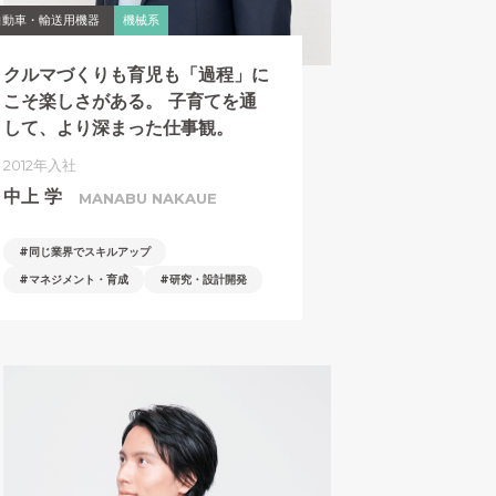
自動車・輸送用機器
機械系
クルマづくりも育児も「過程」に
こそ楽しさがある。
子育てを通
して、より深まった仕事観。
2012年入社
中上 学
MANABU NAKAUE
同じ業界でスキルアップ
マネジメント・育成
研究・設計開発