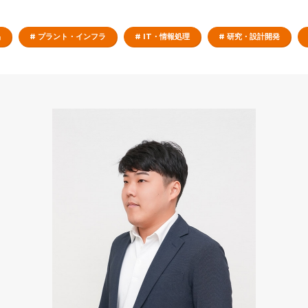
品
# プラント・インフラ
# IT・情報処理
# 研究・設計開発