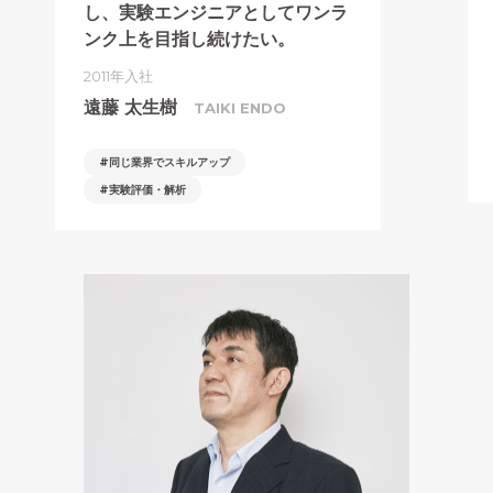
し、
実験エンジニアとして
ワンラ
ンク上を
目指し続けたい。
2011年入社
遠藤 太生樹
TAIKI ENDO
同じ業界でスキルアップ
実験評価・解析