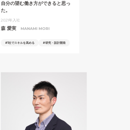
自分の望む働き方ができると思っ
た。
2021年入社
森 愛実
MANAMI MORI
1社でスキルを高める
研究・設計開発