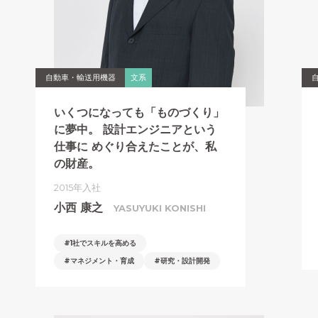
自動車・輸送用機器
文系
いくつになっても「ものづくり」
に夢中。
設計エンジニアという
仕事に
めぐり合えたことが、私
の財産。
2015年入社
小西 康之
YASUYUKI KONISHI
1社でスキルを高める
マネジメント・育成
研究・設計開発