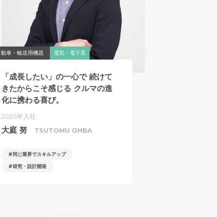
自動車・輸送用機器
電気・電子系
「成長したい」の一心で
続けて
きたからこそ感じる
クルマの進
化に携わる喜び。
2020年入社
大庭 努
TSUTOMU OHBA
同じ業界でスキルアップ
研究・設計開発