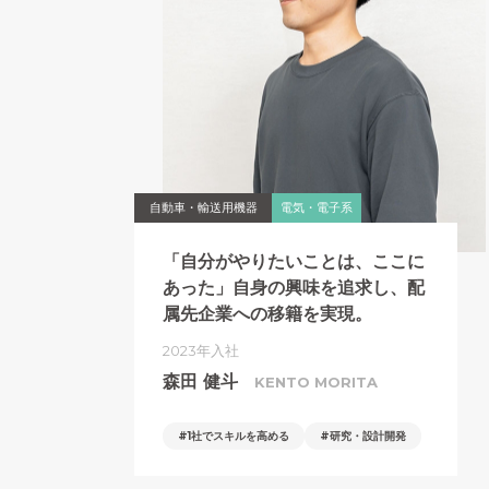
自動車・輸送用機器
電気・電子系
「自分がやりたいことは、ここに
あった」
自身の興味を追求し、配
属先企業への
移籍を実現。
2023年入社
森田 健斗
KENTO MORITA
1社でスキルを高める
研究・設計開発