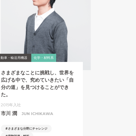
自動車・輸送用機器
化学・材料系
さまざまなことに挑戦し、世界を
広げる中で、究めていきたい
「自
分の道」を見つけることが
でき
た。
2015年入社
市川 潤
JUN ICHIKAWA
さまざまな分野にチャレンジ