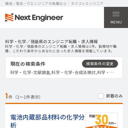
機械・電気・ITエンジニアの転職なら
ネクストエンジニア
MENU
科学・化学／徳島県のエンジニア転職・求人情報
科学・化学／徳島県のエンジニア転職・求人情報は1件。勤務地や職
種、こだわり条件からあなたに合った求人情報を掲載しています。
現在の検索条件
科学・化学-文献調査,科学・化学-合成法検討,科学・化学-サンプル作成,科学・化学-機器分析,科学・化学-評価,科学・化学-培養,科学・化学-スクリーニング,科学・化学-観察,徳島県
1
新着のみ
件（1〜1件表示）
電池内蔵部品材料の化学分
析