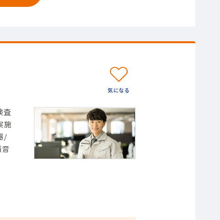
検査
実施
/
騒音