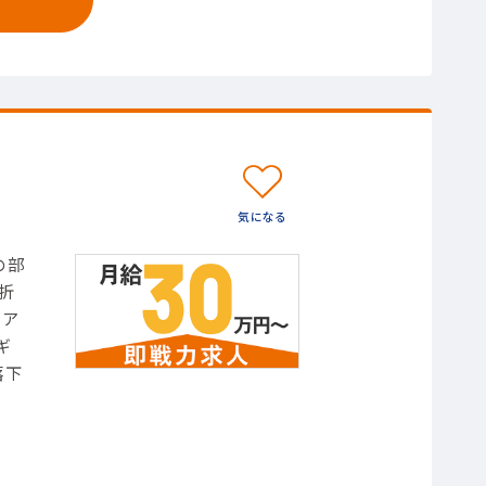
の部
折
イア
ギ
落下