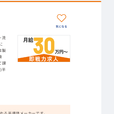
ト流
に
は製
験
て課
)半
れる半導体メーカーです。