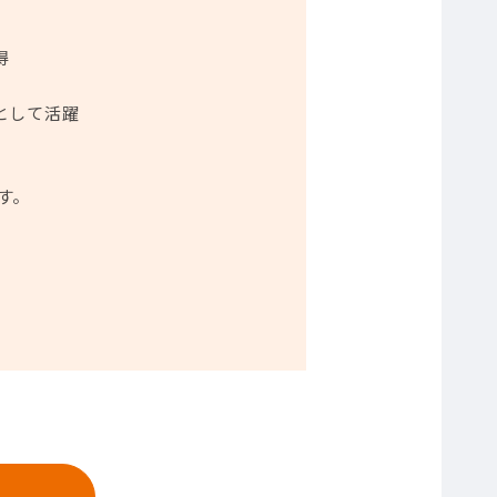
得
として活躍
す。