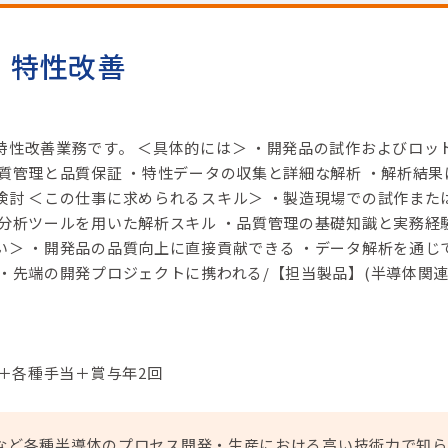
・特性改善
特性改善業務です。 ＜具体的には＞ ・開発品の試作およびロッ
品質管理と品質保証 ・特性データの収集と詳細な解析 ・解析結果
検討 ＜この仕事に求められるスキル＞ ・製造現場での試作また
タ分析ツールを用いた解析スキル ・品質管理の基礎知識と実務経
い＞ ・開発品の品質向上に直接貢献できる ・データ解析を通じ
・先端の開発プロジェクトに携われる/【担当製品】(半導体関連
円＋各種手当＋賞与年2回
など各種半導体のプロセス開発・生産における高い技術力で知ら