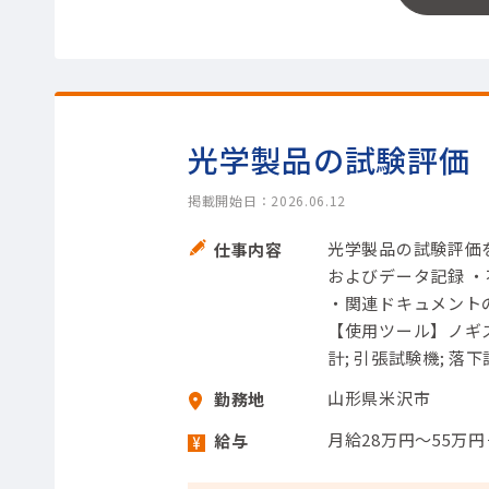
光学製品の試験評価
掲載開始日：2026.06.12
光学製品の試験評価
仕事内容
およびデータ記録 
・関連ドキュメントの
【使用ツール】ノギス;
計; 引張試験機; 落
山形県米沢市
勤務地
月給28万円～55万
給与