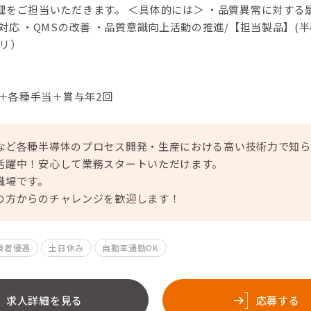
理をご担当いただきます。 ＜具体的には＞ ・品質異常に対する
対応 ・QMSの改善 ・品質意識向上活動の推進/【担当製品】(半
モリ）
円＋各種手当＋賞与年2回
など各種半導体のプロセス開発・生産における高い技術力で知ら
活躍中！安心して業務スタートいただけます。
職場です。
の方からのチャレンジを歓迎します！
験者優遇
土日休み
自動車通勤OK
求人詳細を見る
応募する