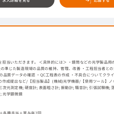
求人詳細を見る
応募する
を担当いただきます。 ＜具体的には＞ ・鏡筒などの光学製品用
程表の準じた製造現場の品質の維持、管理、改善 ・工程担当者との
の品質データの確認 ・QC工程表の作成 ・不具合についてクラ
作成提出など/【担当製品】(機械)光学機器/【使用ツール】ノ
三次元測定機; 硬度計; 表面粗さ計; 振動計; 騒音計; 引張試験機; 
; 光学顕微鏡
円＋各種手当＋賞与年2回