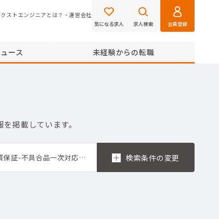
ネクストエンジニアとは？
運営会社
気になる求人
求人検索
会員登録
ニュース
未経験からの転職
報を掲載しています。
品質保証-部品受入れ検査,品質保証-信頼性試験・評価,品質保証-品質管理,品質保証-製品出荷前検査,品質保証-不具合品一次対応,品質保証-不具合品再現試験,山形県