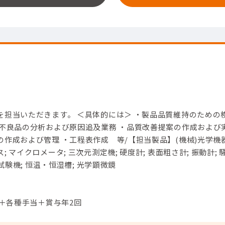
を担当いただきます。 ＜具体的には＞ ・製品品質維持のための
・不良品の分析および原因追及業務 ・品質改善提案の作成および
作成および管理 ・工程表作成 等/【担当製品】(機械)光学機器
 マイクロメータ; 三次元測定機; 硬度計; 表面粗さ計; 振動計; 
下試験機; 恒温・恒湿槽; 光学顕微鏡
円＋各種手当＋賞与年2回