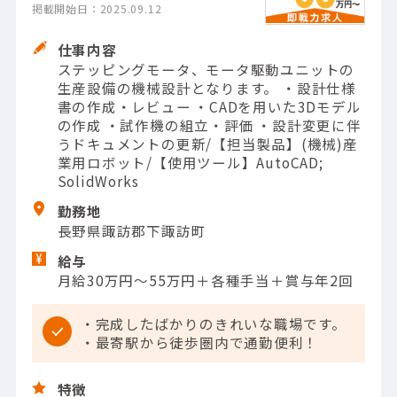
掲載開始日：2025.09.12
仕事内容
ステッピングモータ、モータ駆動ユニットの
生産設備の機械設計となります。 ・設計仕様
書の作成・レビュー ・CADを用いた3Dモデル
の作成 ・試作機の組立・評価 ・設計変更に伴
うドキュメントの更新/【担当製品】(機械)産
業用ロボット/【使用ツール】AutoCAD;
SolidWorks
勤務地
長野県諏訪郡下諏訪町
給与
月給30万円～55万円＋各種手当＋賞与年2回
・完成したばかりのきれいな職場です。
・最寄駅から徒歩圏内で通勤便利！
特徴