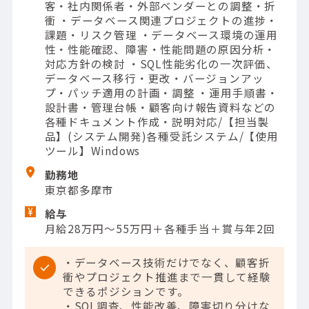
客・社内関係者・外部ベンダーとの調整・折
衝 ・データベース関連プロジェクトの進捗・
課題・リスク管理 ・データベース環境の運用
性・性能確認、障害・性能問題の原因分析・
対応方針の検討 ・SQL性能劣化の一次評価、
データベース移行・更改・バージョンアッ
プ・パッチ適用の計画・調整 ・運用手順書・
設計書・管理台帳・顧客向け報告資料などの
各種ドキュメント作成・説明対応/【担当製
品】(システム開発)各種受託システム/【使用
ツール】Windows
勤務地
東京都多摩市
給与
月給28万円～55万円＋各種手当＋賞与年2回
・データベース技術だけでなく、顧客折
衝やプロジェクト推進まで一貫して経験
できるポジションです。
・SQL調査、性能改善、障害切り分けな