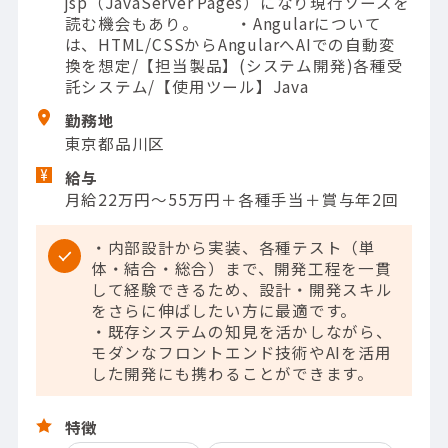
jsp（JavaServer Pages）になり現行ソースを
読む機会もあり。 ・Angularについて
は、HTML/CSSからAngularへAIでの自動変
換を想定/【担当製品】(システム開発)各種受
託システム/【使用ツール】Java
勤務地
東京都品川区
給与
月給22万円～55万円＋各種手当＋賞与年2回
・内部設計から実装、各種テスト（単
体・結合・総合）まで、開発工程を一貫
して経験できるため、設計・開発スキル
をさらに伸ばしたい方に最適です。
・既存システムの知見を活かしながら、
モダンなフロントエンド技術やAIを活用
した開発にも携わることができます。
特徴