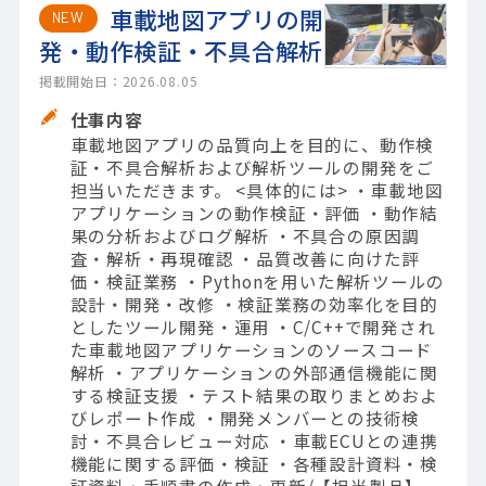
車載地図アプリの開
NEW
発・動作検証・不具合解析
掲載開始日：2026.08.05
仕事内容
車載地図アプリの品質向上を目的に、動作検
証・不具合解析および解析ツールの開発をご
担当いただきます。 <具体的には> ・車載地図
アプリケーションの動作検証・評価 ・動作結
果の分析およびログ解析 ・不具合の原因調
査・解析・再現確認 ・品質改善に向けた評
価・検証業務 ・Pythonを用いた解析ツールの
設計・開発・改修 ・検証業務の効率化を目的
としたツール開発・運用 ・C/C++で開発され
た車載地図アプリケーションのソースコード
解析 ・アプリケーションの外部通信機能に関
する検証支援 ・テスト結果の取りまとめおよ
びレポート作成 ・開発メンバーとの技術検
討・不具合レビュー対応 ・車載ECUとの連携
機能に関する評価・検証 ・各種設計資料・検
証資料・手順書の作成・更新/【担当製品】