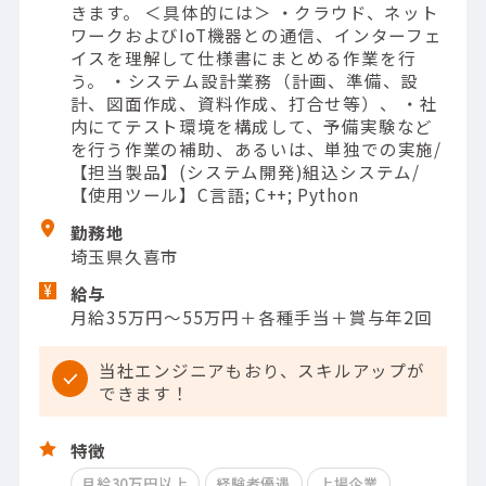
きます。 ＜具体的には＞ ・クラウド、ネット
ワークおよびIoT機器との通信、インターフェ
イスを理解して仕様書にまとめる作業を行
う。 ・システム設計業務（計画、準備、設
計、図面作成、資料作成、打合せ等）、 ・社
内にてテスト環境を構成して、予備実験など
を行う作業の補助、あるいは、単独での実施/
【担当製品】(システム開発)組込システム/
【使用ツール】C言語; C++; Python
勤務地
埼玉県久喜市
給与
月給35万円～55万円＋各種手当＋賞与年2回
当社エンジニアもおり、スキルアップが
できます！
特徴
月給30万円以上
経験者優遇
上場企業