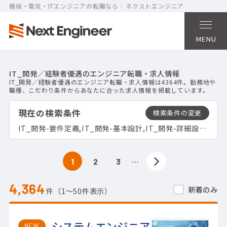
機械・電気・ITエンジニアの転職なら
ネクストエンジニア
MENU
IT_開発／経験者優遇のエンジニア転職・求人情報
IT_開発／経験者優遇のエンジニア転職・求人情報は4364件。勤務地や
職種、こだわり条件からあなたに合った求人情報を掲載しています。
現在の検索条件
IT_開発-要件定義,IT_開発-基本設計,IT_開発-詳細設計,IT_開発-プログラミング,IT_開発-デバッグ,IT_開発-テスト,IT_開発-運用,IT_開発-保守,IT_開発-組込み・制御開発,IT_開発-PMO／PM／コンサルティング,IT_開発-システムエンジニア,IT_開発-プログラマ,IT_開発-テスト・評価,経験者優遇
…
1
2
3
4,364
新着のみ
件（1〜50件表示）
システムエンジニア
NEW