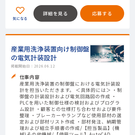
詳細を見る
応募する
産業用洗浄装置向け制御盤
の電気計装設計
掲載開始日：2026.06.12
仕事内容
産業用洗浄装置の制御盤における電気計装設
計を担当いただきます。 ＜具体的には＞ ・制
御盤の計装設計および電気回路図の作成 ・
PLCを用いた制御仕様の検討およびプログラ
ム設計 ・顧客との仕様打ち合わせおよび要件
整理 ・ブレーカーやランプなど使用部材の選
定および部材リスト作成 ・部材発注、納期管
理および組立手順書の作成/【担当製品】(機
械)その他機械/【使用ツール】AutoCAD