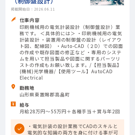
（制御盤設計）
掲載開始日：2026.06.11
仕事内容
印刷機械用の電気計装設計（制御盤設計）業
務です。 ＜具体的には＞ ・印刷機械用の電気
計装設計 ・装置用の制御盤の設計（レイアウ
ト図、配線図） ・Auto-CAD（２D）での図面
の作成や既存図面の修正など ・専用のシステ
ムを用いて担当製品や図面に関するパーツリ
ストの作成もお願い致します。/【担当製品】
(機械)光学機器/【使用ツール】AutoCAD
Electrical
勤務地
山形県東置賜郡高畠町
給与
月給28万円～55万円＋各種手当＋賞与年2回
・電気計装の設計業務でCADのスキルと
電気的な知識の両方を身に付ける事が可