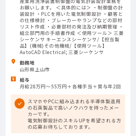
産業用洗浄装置制御盤の電気計装設計業務を
お願いします。 ＜具体的には＞ ・制御盤の計
装設計 ・PLCを用いた電気制御設計 ・顧客と
の仕様検討 ・ブレーカーやランプなどの部材
リスト作成 ・必要部材の発注及び納期管理 ・
組立部門用の手順書作成 ＜使用ツール＞ 三菱
シーケンサ キーエンスシーケンサ/【担当製
品】(機械)その他機械/【使用ツール】
AutoCAD Electrical; 三菱シーケンサ
勤務地
山形県上山市
給与
月給28万円～55万円＋各種手当＋賞与年2回
スマホやPCに組み込まれる半導体製造用
の石英製品で高いノウハウを持ったメー
カーです。
電気制御設計のスキルUPを希望される方
の応募お待ちしております。