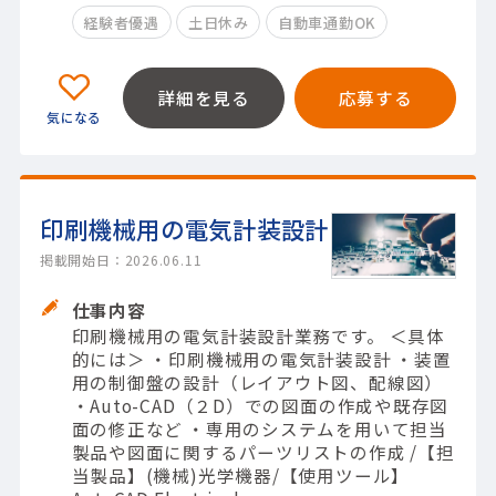
経験者優遇
土日休み
自動車通勤OK
詳細を見る
応募する
印刷機械用の電気計装設計
掲載開始日：2026.06.11
仕事内容
印刷機械用の電気計装設計業務です。 ＜具体
的には＞ ・印刷機械用の電気計装設計 ・装置
用の制御盤の設計（レイアウト図、配線図）
・Auto-CAD（２D）での図面の作成や既存図
面の修正など ・専用のシステムを用いて担当
製品や図面に関するパーツリストの作成 /【担
当製品】(機械)光学機器/【使用ツール】