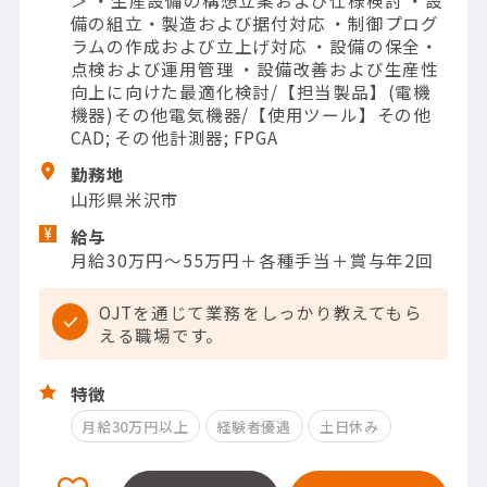
＞ ・生産設備の構想立案および仕様検討 ・設
備の組立・製造および据付対応 ・制御プログ
ラムの作成および立上げ対応 ・設備の保全・
点検および運用管理 ・設備改善および生産性
向上に向けた最適化検討/【担当製品】(電機
機器)その他電気機器/【使用ツール】その他
CAD; その他計測器; FPGA
勤務地
山形県米沢市
給与
月給30万円～55万円＋各種手当＋賞与年2回
OJTを通じて業務をしっかり教えてもら
える職場です。
特徴
月給30万円以上
経験者優遇
土日休み