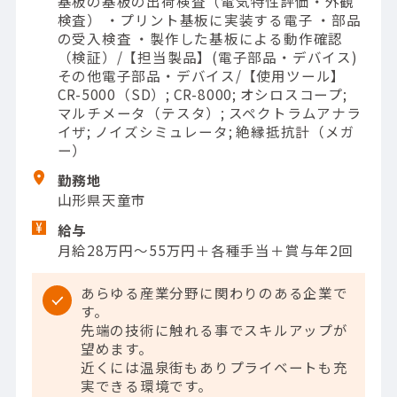
基板の基板の出荷検査（電気特性評価・外観
検査） ・プリント基板に実装する電子 ・部品
の受入検査 ・製作した基板による動作確認
（検証）/【担当製品】(電子部品・デバイス)
その他電子部品・デバイス/【使用ツール】
CR-5000（SD）; CR-8000; オシロスコープ;
マルチメータ（テスタ）; スペクトラムアナラ
イザ; ノイズシミュレータ; 絶縁抵抗計（メガ
ー）
勤務地
山形県天童市
給与
月給28万円～55万円＋各種手当＋賞与年2回
あらゆる産業分野に関わりのある企業で
す。
先端の技術に触れる事でスキルアップが
望めます。
近くには温泉街もありプライベートも充
実できる環境です。