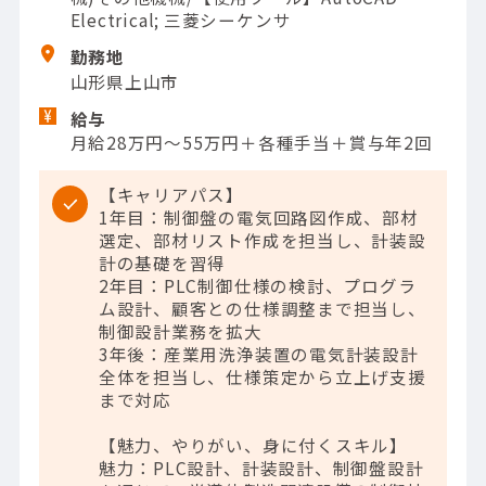
Electrical; 三菱シーケンサ
勤務地
山形県上山市
給与
月給28万円～55万円＋各種手当＋賞与年2回
【キャリアパス】
1年目：制御盤の電気回路図作成、部材
選定、部材リスト作成を担当し、計装設
計の基礎を習得
2年目：PLC制御仕様の検討、プログラ
ム設計、顧客との仕様調整まで担当し、
制御設計業務を拡大
3年後：産業用洗浄装置の電気計装設計
全体を担当し、仕様策定から立上げ支援
まで対応
【魅力、やりがい、身に付くスキル】
魅力：PLC設計、計装設計、制御盤設計