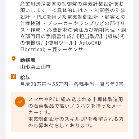
産業用洗浄装置の制御盤の電気計装設計をお
願いします。 ＜具体的には＞ ・制御盤の計装
設計 ・PLCを用いた電気制御設計 ・顧客との
仕様検討 ・ブレーカーやランプなどの部材リ
スト作成 ・必要部材の発注及び納期管理 ・組
立部門用の手順書作成/【担当製品】(機械)そ
の他機械/【使用ツール】AutoCAD
Electrical; 三菱シーケンサ
勤務地
山形県上山市
給与
月給28万円～55万円＋各種手当＋賞与年2回
スマホやPCに組み込まれる半導体製造用
の石英製品で高いノウハウを持ったメー
カーです。
電気制御設計のスキルUPを希望される方
の応募お待ちしております。