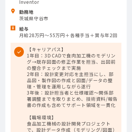
Inventor
勤務地
茨城県守谷市
給与
月給28万円～55万円＋各種手当＋賞与年2回
【キャリアパス】
1年目：3D CADで食肉加工機のモデリン
グ→既存図面の修正作業を担当、出図前
の整合チェックまで実施
2年目：設計変更対応を主担当にし、部
品図・製作図の作成と図面/データの整
理・管理を運用しながら遂行
3年後：設計担当者と仕様確認～関係部
署調整までを取りまとめ、技術資料/報告
書の作成も含めてサポート領域を一貫化
【職場環境】
食品加工機械の設計開発プロジェクト
で、設計データ作成（モデリング/図面）