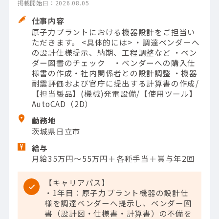
掲載開始日：2026.08.05
仕事内容
原子力プラントにおける機器設計をご担当い
ただきます。 <具体的には> ・調達ベンダーへ
の設計仕様提示、納期、工程調整など ・ベン
ダー図書のチェック ・ベンダーへの購入仕
様書の作成・社内関係者との設計調整 ・機器
耐震評価および官庁に提出する計算書の作成/
【担当製品】(機械)発電設備/【使用ツール】
AutoCAD（2D）
勤務地
茨城県日立市
給与
月給35万円～55万円＋各種手当＋賞与年2回
【キャリアパス】
・1年目：原子力プラント機器の設計仕
様を調達ベンダーへ提示し、ベンダー図
書（設計図・仕様書・計算書）の不備を