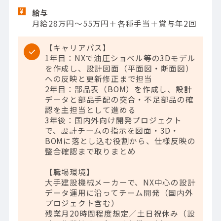
給与
月給28万円～55万円＋各種手当＋賞与年2回
【キャリアパス】
1年目：NXで油圧ショベル等の3Dモデル
を作成し、設計図面（平面図・断面図）
への反映と更新修正まで担当
2年目：部品表（BOM）を作成し、設計
データと部品手配の突合・不足部品の確
認を主担当として進める
3年後：国内外向け開発プロジェクト
で、設計チームの指示を図面・3D・
BOMに落とし込む役割から、仕様反映の
整合確認まで取りまとめ
【職場環境】
大手建設機械メーカーで、NX中心の設計
データ運用に沿ってチーム開発（国内外
プロジェクト含む）
残業月20時間程度想定／土日祝休み（設