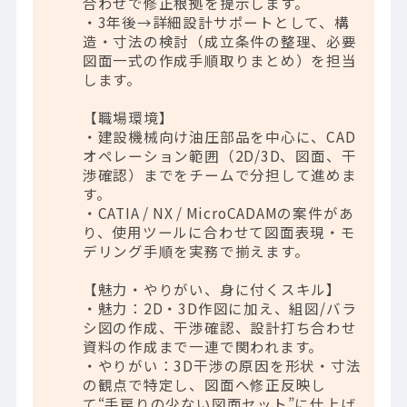
合わせで修正根拠を提示します。
・3年後→詳細設計サポートとして、構
造・寸法の検討（成立条件の整理、必要
図面一式の作成手順取りまとめ）を担当
します。
【職場環境】
・建設機械向け油圧部品を中心に、CAD
オペレーション範囲（2D/3D、図面、干
渉確認）までをチームで分担して進めま
す。
・CATIA / NX / MicroCADAMの案件があ
り、使用ツールに合わせて図面表現・モ
デリング手順を実務で揃えます。
【魅力・やりがい、身に付くスキル】
・魅力：2D・3D作図に加え、組図/バラ
シ図の作成、干渉確認、設計打ち合わせ
資料の作成まで一連で関われます。
・やりがい：3D干渉の原因を形状・寸法
の観点で特定し、図面へ修正反映し
て“手戻りの少ない図面セット”に仕上げ