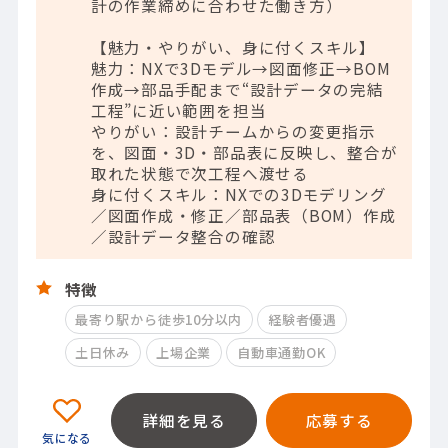
計の作業締めに合わせた働き方）
【魅力・やりがい、身に付くスキル】
魅力：NXで3Dモデル→図面修正→BOM
作成→部品手配まで“設計データの完結
工程”に近い範囲を担当
やりがい：設計チームからの変更指示
を、図面・3D・部品表に反映し、整合が
取れた状態で次工程へ渡せる
身に付くスキル：NXでの3Dモデリング
／図面作成・修正／部品表（BOM）作成
／設計データ整合の確認
特徴
最寄り駅から徒歩10分以内
経験者優遇
土日休み
上場企業
自動車通勤OK
詳細を見る
応募する