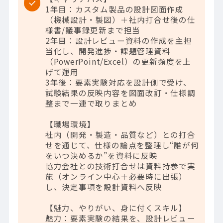
1年目：カスタム製品の設計図面作成
（機械設計・製図）＋社内打合せ後の仕
様書/議事録更新まで担当
2年目：設計レビュー資料の作成を主担
当化し、開発進捗・課題管理資料
（PowerPoint/Excel）の更新頻度を上
げて運用
3年後：要素実験対応を設計側で受け、
試験結果の反映内容を図面改訂・仕様調
整まで一連で取りまとめ
【職場環境】
社内（開発・製造・品質など）との打合
せを通じて、仕様の論点を整理し“誰が何
をいつ決めるか”を資料に反映
協力会社との技術打合せは資料持参で実
施（オンライン中心＋必要時に出張）
し、決定事項を設計資料へ反映
【魅力、やりがい、身に付くスキル】
魅力：要素実験の結果を、設計レビュー