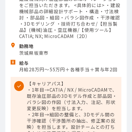
をご担当いただきます。 <具体的には> ・建設
機械部品の詳細設計サポート ・構造・寸法検
討 ・部品図・組図・バラシ図作成 ・干渉確認
・3Dモデリング ・技術打ち合わせ/【担当製
品】(機械)油圧・空圧機器/【使用ツール】
CATIA; NX; MicroCADAM（2D）
勤務地
茨城県坂東市
給与
月給28万円～55万円＋各種手当＋賞与年2回
【キャリアパス】
・1年目→CATIA / NX / MicroCADAMで、
既存油圧部品の3Dモデル作成と部品図・
バラシ図の作図（寸法入力、注記、形状
変更反映）を担当します。
・2年目→組図の整備と、3Dモデル間の
干渉確認（干渉箇所の抽出、修正案の反
映）を担当します。設計チームとの打ち