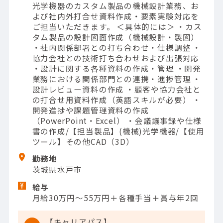
光学機器のカスタム製品の機械設計業務、お
よび社内外打合せ資料作成・要素実験対応を
ご担当いただきます。 ＜具体的には＞ ・カス
タム製品の設計図面作成（機械設計・製図）
・社内関係部署との打ち合わせ・仕様調整 ・
協力会社との技術打ち合わせおよび出張対応
・設計に関する各種資料の作成・管理 ・開発
業務における関係部門との連携・進捗管理 ・
設計レビュー資料の作成 ・顧客や協力会社と
の打合せ用資料作成（英語スキルが必要） ・
開発進捗や課題管理資料の作成
（PowerPoint・Excel） ・会議議事録や仕様
書の作成/【担当製品】(機械)光学機器/【使用
ツール】その他CAD（3D）
勤務地
茨城県水戸市
給与
月給30万円～55万円＋各種手当＋賞与年2回
【キャリアパス】