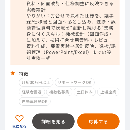
資料・図面改訂・仕様調整に反映できる
実務設計
やりがい：打合せで決めた仕様を、議事
録/仕様書と図面へ落とし込み、進捗・課
題管理資料で状況を“更新し続ける”業務
身に付くスキル：機械設計（図面作成）
に加えて、技術打合せ用資料・レビュー
資料作成、要素実験→設計反映、進捗/課
題管理（PowerPoint/Excel）までの設
計実務一式
特徴
月給30万円以上
リモートワークOK
経験者優遇
複数名募集
土日休み
上場企業
自動車通勤OK
詳細を見る
応募する