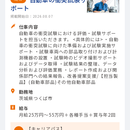
ポート
掲載開始日：2026.08.07
仕事内容
自動車の衝突試験における評価・試験サポー
トを担当いただきます。 <具体的には> ・自動
車の衝突試験に向けた準備および試験実施サ
ポート ・試験車両への部品取り付けおよび計
測機器の設置 ・試験時のビデオ撮影サポート
およびデータ取得 ・試験結果の整理、データ
分析および評価業務 ・レポート作成および関
係部門への結果報告、改善提案支援/【担当製
品】(自動車部品)その他自動車部品
勤務地
茨城県つくば市
給与
月給25万円～55万円＋各種手当＋賞与年2回
【キャリアパス】