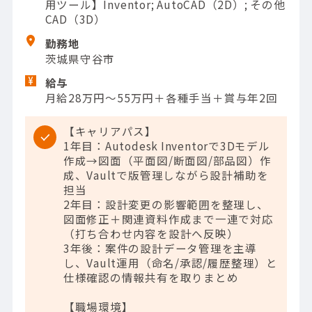
用ツール】Inventor; AutoCAD（2D）; その他
CAD（3D）
勤務地
茨城県守谷市
給与
月給28万円～55万円＋各種手当＋賞与年2回
【キャリアパス】
1年目：Autodesk Inventorで3Dモデル
作成→図面（平面図/断面図/部品図）作
成、Vaultで版管理しながら設計補助を
担当
2年目：設計変更の影響範囲を整理し、
図面修正＋関連資料作成まで一連で対応
（打ち合わせ内容を設計へ反映）
3年後：案件の設計データ管理を主導
し、Vault運用（命名/承認/履歴整理）と
仕様確認の情報共有を取りまとめ
【職場環境】