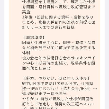
仕様調整を主担当として、確定した仕様
を図面・設計資料へ反映し改訂管理まで
実施
3年後→設計に関する資料・進捗を取り
まとめ、複数関係部門の連携を前提に設
計リリースまでの進行を統括
【職場環境】
図面と仕様を中心に、開発・製造・品質
など複数部門が同じ前提で意思決定する
体制
協力会社との技術打ち合わせはオンライ
ン中心＋必要時の出張で、現場条件を図
面へ落とし込む
【魅力、やりがい、身に付くスキル】
魅力: 図面作成だけで終わらず、仕様調
整～技術打ち合わせ（協力会社/出張）～
進捗管理まで一連を担当
やりがい: 自分が反映した仕様が図面改
訂として確定し、開発の次工程へスムー
ズに渡る状態を作る