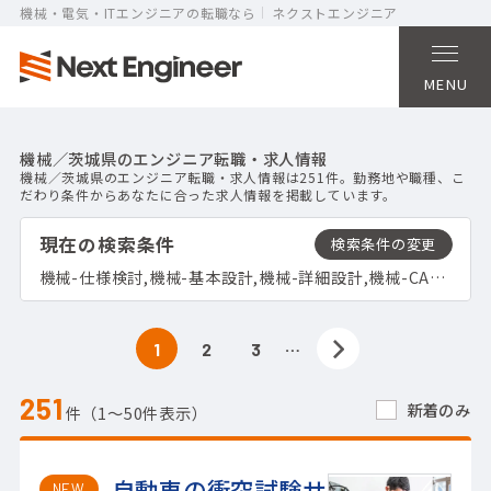
機械・電気・ITエンジニアの転職なら
ネクストエンジニア
MENU
機械／茨城県のエンジニア転職・求人情報
機械／茨城県のエンジニア転職・求人情報は251件。勤務地や職種、こ
だわり条件からあなたに合った求人情報を掲載しています。
現在の検索条件
機械-仕様検討,機械-基本設計,機械-詳細設計,機械-CAD製図,機械-CAD製図（計画図）,機械-CAD製図（組立図）,機械-CAD製図（部品図）,機械-解析,機械-試験・評価,機械-生産技術フォロー,茨城県
…
1
2
3
251
新着のみ
件（1〜50件表示）
自動車の衝突試験サ
NEW