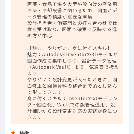
医薬・食品工場や大型施設向けの産業用
冷凍・冷却設備に関わるため、図面とデ
ータ管理の精度が重要な環境
設計担当者・他部門との打ち合わせで仕
様を受け取り、図面へ確実に反映する進
め方が中心
【魅力、やりがい、身に付くスキル】
魅力：Autodesk Inventorの3Dモデルと
図面作成に集中しつつ、設計データ管理
（Autodesk Vault）まで一気通貫で扱え
ます。
やりがい：設計変更が入ったときに、図
面修正と関連資料の整合まで落とし込ん
で形にできます。
身に付くスキル：Inventorでのモデリン
グ～図面化、Vaultでの版管理運用、設
計補助から設計変更対応の実務が身につ
きます。
特徴