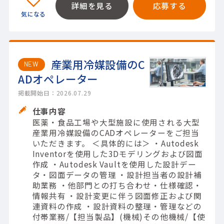
詳細を見る
応募する
産業用冷媒設備のC
NEW
ADオペレーター
掲載開始日：2026.07.29
仕事内容
医薬・食品工場や大型施設に使用される大型
産業用冷媒設備のCADオペレーターをご担当
いただきます。 ＜具体的には＞ ・Autodesk
Inventorを使用した3Dモデリングおよび図面
作成 ・Autodesk Vaultを使用した設計デー
タ・図面データの管理 ・設計担当者の設計補
助業務 ・他部門との打ち合わせ・仕様確認・
情報共有 ・設計変更に伴う図面修正および関
連資料の作成 ・設計資料の整理・管理などの
付帯業務/【担当製品】(機械)その他機械/【使