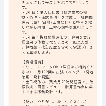
チェックして差戻し対応まで担当しま
す。
・2年目：購入仕様書（調達要求の根
拠・条件・確認事項）を作成し、社内関
係者（設計/品質/工事など）と整合を取
りながら納期・工程の調整を主担当しま
す。
・3年後：機器耐震評価の計算書を官庁
提出用の体裁で取りまとめ、照査方針・
計算根拠・改訂履歴を含めて承認プロセ
スを主導します。
【職場環境】
・リモートワークOK（詳細はご相談くだ
さい）＋月1?2回の出張（ベンダー/現地
確認・設計調整）
・土日祝休み、残業月20時間程度で、仕
様作成・図書レビュー・計算書作業に集
中できる稼働設計です。
【魅力、やりがい、身に付くスキル】