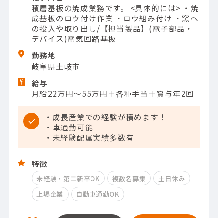
積層基板の焼成業務です。 <具体的には> ・焼
成基板のロウ付け作業 ・ロウ組み付け ・窯へ
の投入や取り出し/【担当製品】(電子部品・
デバイス)電気回路基板
勤務地
岐阜県土岐市
給与
月給22万円～55万円＋各種手当＋賞与年2回
・成長産業での経験が積めます！
・車通勤可能
・未経験配属実績多数有
特徴
未経験・第二新卒OK
複数名募集
土日休み
上場企業
自動車通勤OK