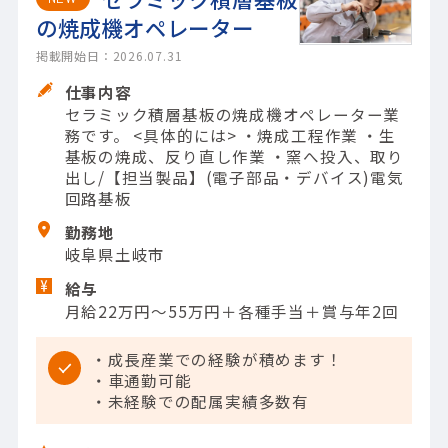
の焼成機オペレーター
掲載開始日：2026.07.31
仕事内容
セラミック積層基板の焼成機オペレーター業
務です。 <具体的には> ・焼成工程作業 ・生
基板の焼成、反り直し作業 ・窯へ投入、取り
出し/【担当製品】(電子部品・デバイス)電気
回路基板
勤務地
岐阜県土岐市
給与
月給22万円～55万円＋各種手当＋賞与年2回
・成長産業での経験が積めます！
・車通勤可能
・未経験での配属実績多数有