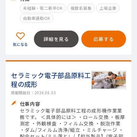
未経験・第二新卒OK
複数名募集
上場企業
自動車通勤OK
詳細を見る
応募する
セラミック電子部品原料工
程の成形
掲載開始日：2026.06.03
仕事内容
セラミック電子部品原料工程の成形機作業業
務です。 ＜具体的には＞ ・ロール交換 ・板厚
測定 ・外観検査 ・フィルム交換 ・脱泡作業
・ダム/フィルム洗浄/組立 ・ミルチャージ ・
配合セット/ミル落とし/【担当製品】(電子部