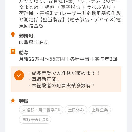
ルやり取り、受発注作業) ・システムでのデー
タまとめ ・梱包 ・真空脱気 ・ラベル貼り ・
荷運搬 ・基板測定(レーザー測定機用基板作製
と測定)/【担当製品】(電子部品・デバイス)電
気回路基板
勤務地
岐阜県土岐市
給与
月給22万円～55万円＋各種手当＋賞与年2回
・成長産業での経験が積めます！
・車通勤可能。
・未経験者の配属実績多数有！
特徴
未経験・第二新卒OK
土日休み
上場企業
自動車通勤OK