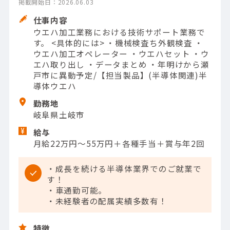
掲載開始日：2026.06.03
仕事内容
ウエハ加工業務における技術サポート業務で
す。 <具体的には> ・機械検査ち外観検査 ・
ウエハ加工オペレーター ・ウエハセット ・ウ
エハ取り出し ・データまとめ ・年明けから瀬
戸市に異動予定/【担当製品】(半導体関連)半
導体ウエハ
勤務地
岐阜県土岐市
給与
月給22万円～55万円＋各種手当＋賞与年2回
・成長を続ける半導体業界でのご就業で
す！
・車通勤可能。
・未経験者の配属実績多数有！
特徴