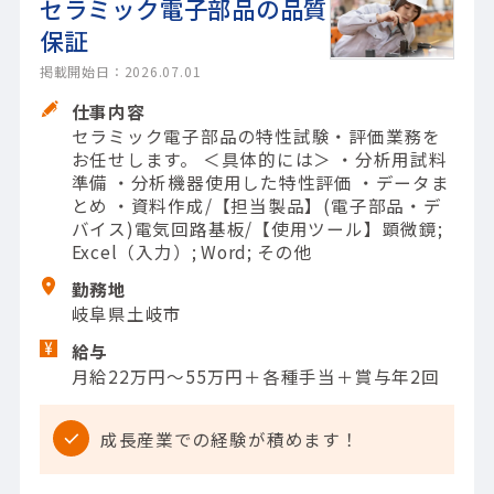
セラミック電子部品の品質
保証
掲載開始日：2026.07.01
仕事内容
セラミック電子部品の特性試験・評価業務を
お任せします。 ＜具体的には＞ ・分析用試料
準備 ・分析機器使用した特性評価 ・データま
とめ ・資料作成/【担当製品】(電子部品・デ
バイス)電気回路基板/【使用ツール】顕微鏡;
Excel（入力）; Word; その他
勤務地
岐阜県土岐市
給与
月給22万円～55万円＋各種手当＋賞与年2回
成長産業での経験が積めます！