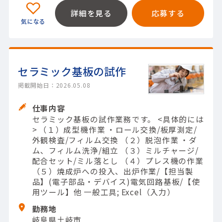
詳細を見る
応募する
セラミック基板の試作
掲載開始日：2026.05.08
仕事内容
セラミック基板の試作業務です。 <具体的には
> （１）成型機作業 ・ロール交換/板厚測定/
外観検査/フィルム交換 （２）脱泡作業 ・ダ
ム、フィルム洗浄/組立 （３）ミルチャージ/
配合セット/ミル落とし （４）プレス機の作業
（５）焼成炉への投入、出炉作業/【担当製
品】(電子部品・デバイス)電気回路基板/【使
用ツール】他 一般工具; Excel（入力）
勤務地
岐阜県土岐市