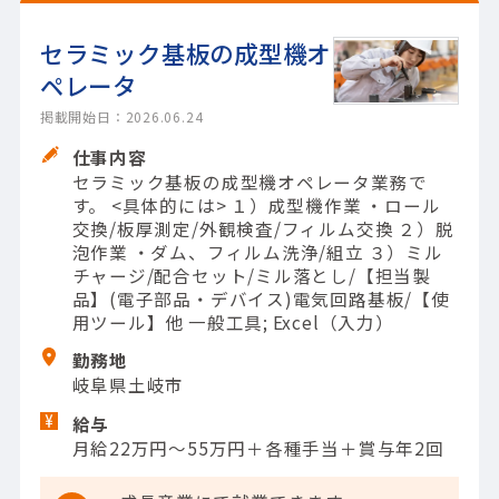
セラミック基板の成型機オ
ペレータ
掲載開始日：2026.06.24
仕事内容
セラミック基板の成型機オペレータ業務で
す。 <具体的には> １）成型機作業 ・ロール
交換/板厚測定/外観検査/フィルム交換 ２）脱
泡作業 ・ダム、フィルム洗浄/組立 ３）ミル
チャージ/配合セット/ミル落とし/【担当製
品】(電子部品・デバイス)電気回路基板/【使
用ツール】他 一般工具; Excel（入力）
勤務地
岐阜県土岐市
給与
月給22万円～55万円＋各種手当＋賞与年2回