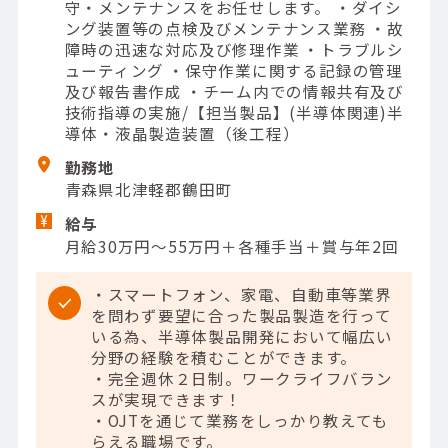
守・メンテナンスをお任せします。 ・ダイシ
ング装置等の点検及びメンテナンス業務 ・故
障時の迅速な対応及び修理作業 ・トラブルシ
ューティング ・保守作業に関する記録の管理
及び報告書作成 ・チーム内での情報共有及び
技術指導の実施/【担当製品】(半導体関連)半
導体・液晶製造装置（後工程）
勤務地
青森県北津軽郡鶴田町
給与
月給30万円～55万円＋各種手当＋賞与年2回
・スマートフォン、家電、自動車等業界
を問わず要望に合った製品製造を行って
いる為、半導体製品開発において幅広い
分野の経験を積むことができます。
・完全週休２日制。ワークライフバラン
スが実現できます！
・OJTを通じて業務をしっかり教えても
らえる職場です。