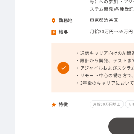
等）への参加 ・ア
ステム開発)各種受託シ
東京都渋谷区
勤務地
月給30万円～55万
給与
・通信キャリア向けのAI
・設計から開発、テストま
・アジャイルおよびスクラ
・リモート中心の働き方で
・3年後のキャリアにおい
特徴
月給30万円以上
リ