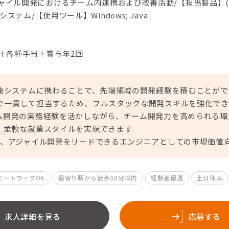
ジャイル開発におけるチーム内連携および改善活動/【担当製品】
ステム/【使用ツール】Windows; Java
円＋各種手当＋賞与年2回
関連システムに携わることで、先端領域の開発経験を積むことがで
で一貫して担当するため、フルスタックな開発スキルを強化でき
ム開発の実務経験を活かしながら、チーム開発力を高められる環
、柔軟な就業スタイルを実現できます
て、アジャイル開発をリードできるエンジニアとしての市場価値
モートワークOK
最寄り駅から徒歩10分以内
経験者優遇
土日休み
求人詳細を見る
応募する