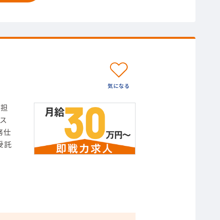
ご担
ス
務仕
受託