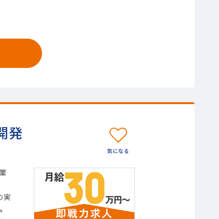
開発
業
の実
ム