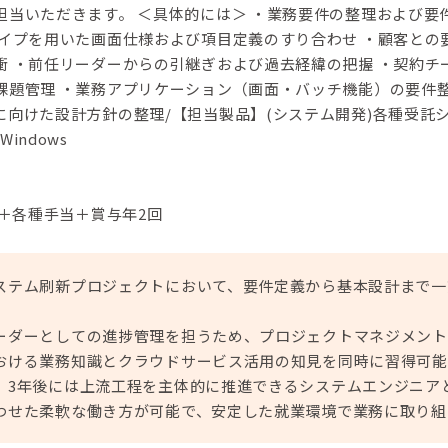
担当いただきます。 ＜具体的には＞ ・業務要件の整理および要
タイプを用いた画面仕様および項目定義のすり合わせ ・顧客との
衝 ・前任リーダーからの引継ぎおよび過去経緯の把握 ・契約チ
課題管理 ・業務アプリケーション（画面・バッチ機能）の要件
に向けた設計方針の整理/【担当製品】(システム開発)各種受託
indows
円＋各種手当＋賞与年2回
ステム刷新プロジェクトにおいて、要件定義から基本設計まで一
ーダーとしての進捗管理を担うため、プロジェクトマネジメント
おける業務知識とクラウドサービス活用の知見を同時に習得可能
、3年後には上流工程を主体的に推進できるシステムエンジニア
わせた柔軟な働き方が可能で、安定した就業環境で業務に取り組