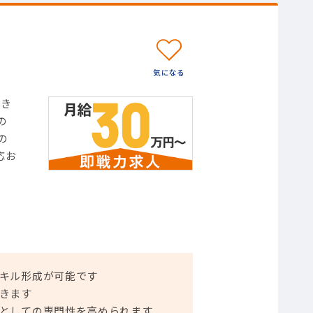
だき
の
の
応お
キル形成が可能です
きます
としての専門性を高められます