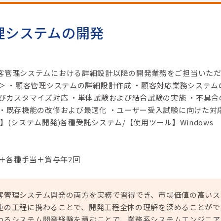
理システムの開発
客管理システムにおける詳細設計以降の開発業務をご担当いた
＞ ・顧客管理システムの詳細設計作成 ・顧客対応業務システム
よびカスタマイズ対応 ・単体試験および結合試験の実施 ・不具合
 ・既存機能の改修および最適化 ・ユーザー受入試験に向けた対
】(システム開発)各種受託システム/【使用ツール】Windows
円＋各種手当＋賞与年2回
客管理システム開発の両方を実務で習得でき、市場価値の高いス
連の工程に携わることで、開発工程全体の理解を深めることがで
わるシステム開発経験を積むことで、業務系システムエンジニア