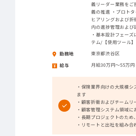
義リーダー業務をご
義の推進 ・プロト
ヒアリングおよび折
内の進捗管理および
・基本設計フェーズ
テム/【使用ツール】W
東京都渋谷区
勤務地
月給30万円～55万
給与
・保険業界向けの大規模シ
ます
・顧客折衝およびチームリ
・顧客管理システム領域に
・長期プロジェクトのため
・リモートと出社を組み合