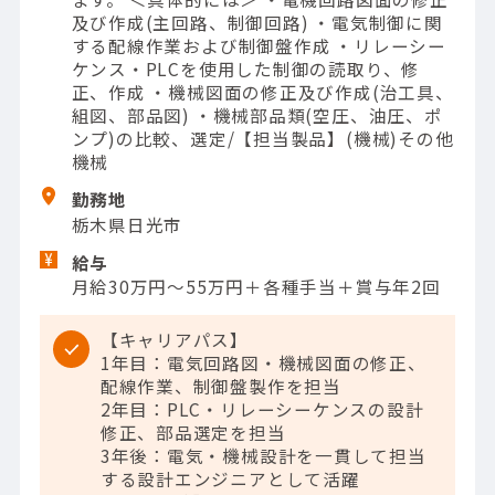
及び作成(主回路、制御回路) ・電気制御に関
する配線作業および制御盤作成 ・リレーシー
ケンス・PLCを使用した制御の読取り、修
正、作成 ・機械図面の修正及び作成(治工具、
組図、部品図) ・機械部品類(空圧、油圧、ポ
ンプ)の比較、選定/【担当製品】(機械)その他
機械
勤務地
栃木県日光市
給与
月給30万円～55万円＋各種手当＋賞与年2回
【キャリアパス】
1年目：電気回路図・機械図面の修正、
配線作業、制御盤製作を担当
2年目：PLC・リレーシーケンスの設計
修正、部品選定を担当
3年後：電気・機械設計を一貫して担当
する設計エンジニアとして活躍