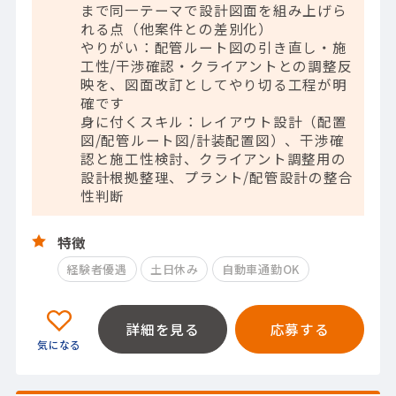
まで同一テーマで設計図面を組み上げら
れる点（他案件との差別化）
やりがい：配管ルート図の引き直し・施
工性/干渉確認・クライアントとの調整反
映を、図面改訂としてやり切る工程が明
確です
身に付くスキル：レイアウト設計（配置
図/配管ルート図/計装配置図）、干渉確
認と施工性検討、クライアント調整用の
設計根拠整理、プラント/配管設計の整合
性判断
特徴
経験者優遇
土日休み
自動車通勤OK
詳細を見る
応募する