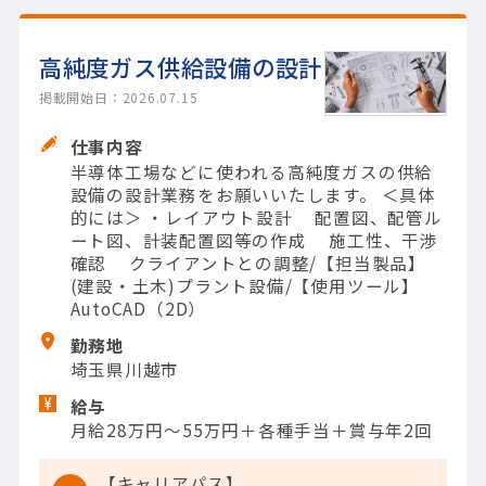
高純度ガス供給設備の設計
掲載開始日：2026.07.15
仕事内容
半導体工場などに使われる高純度ガスの供給
設備の設計業務をお願いいたします。 ＜具体
的には＞ ・レイアウト設計 配置図、配管ル
ート図、計装配置図等の作成 施工性、干渉
確認 クライアントとの調整/【担当製品】
(建設・土木)プラント設備/【使用ツール】
AutoCAD（2D）
勤務地
埼玉県川越市
給与
月給28万円～55万円＋各種手当＋賞与年2回
【キャリアパス】