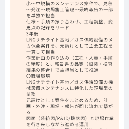
小～中規模のメンテナンス案件で、見積
～発注～現場施工管理～最終報告の一部
を単独で担当
仕様・手順の擦り合わせ、工程調整、変
更点の記録をリード
3年後
LNGサテライト基地／ガス供給設備のメ
カ保全案件を、元請けとして主要工程を
一貫して担当
作業計画の作り込み（工程・人員・手順
の精度）と、報告書の品質（根拠・検査
結果の整合）で主担当として推進
〇職場環境
LNGサテライト基地／ガス供給設備の機
械設備メンテナンスに特化した現場型の
業務
元請けとして案件をまとめるため、計
画・外注・現場・報告が同じ流れで繋が
る
図面（系統図/P&ID/機器図）と現場作業
を行き来しながら進める運用