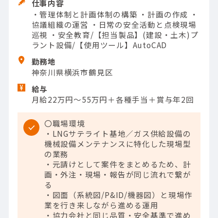
仕事内容
・管理体制と計画体制の構築 ・計画の作成 ・
協議組織の運営 ・日常の安全活動と点検現場
巡視 ・安全教育/【担当製品】(建設・土木)プ
ラント設備/【使用ツール】AutoCAD
勤務地
神奈川県横浜市鶴見区
給与
月給22万円～55万円＋各種手当＋賞与年2回
〇職場環境
・LNGサテライト基地／ガス供給設備の
機械設備メンテナンスに特化した現場型
の業務
・元請けとして案件をまとめるため、計
画・外注・現場・報告が同じ流れで繋が
る
・図面（系統図/P&ID/機器図）と現場作
業を行き来しながら進める運用
・協力会社と同じ品質・安全基準で進め