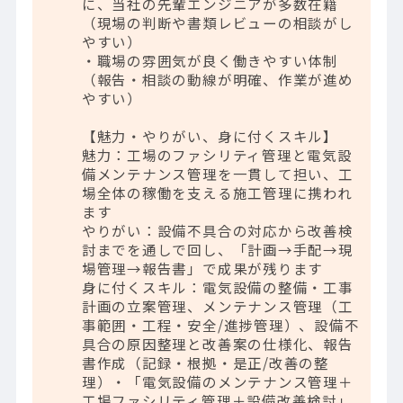
に、当社の先輩エンジニアが多数在籍
（現場の判断や書類レビューの相談がし
やすい）
・職場の雰囲気が良く働きやすい体制
（報告・相談の動線が明確、作業が進め
やすい）
【魅力・やりがい、身に付くスキル】
魅力：工場のファシリティ管理と電気設
備メンテナンス管理を一貫して担い、工
場全体の稼働を支える施工管理に携われ
ます
やりがい：設備不具合の対応から改善検
討までを通しで回し、「計画→手配→現
場管理→報告書」で成果が残ります
身に付くスキル：電気設備の整備・工事
計画の立案管理、メンテナンス管理（工
事範囲・工程・安全/進捗管理）、設備不
具合の原因整理と改善案の仕様化、報告
書作成（記録・根拠・是正/改善の整
理）・「電気設備のメンテナンス管理＋
工場ファシリティ管理＋設備改善検討」