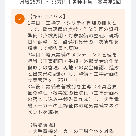
月給25万円～55万円＋各種手当＋賞与年2回
【キャリアパス】
1年目：工場ファシリティ管理の補助と
して、電気設備の点検・作業計画の資料
準備（点検周期・対象設備の整理、現場
日程調整）と、設備不具合の一次情報を
収集して報告書へ反映
2年目：電気設備のメンテナンス管理を
担当（工事範囲・手順・外部業者の作業
段取りの管理、現地での安全確認、進捗
と出来形の記録）し、整備・工事計画の
立案管理を一部リード
3年後：設備改善検討を主導（不具合要
因の整理→改善案の仕様化→工事計画へ
の落とし込み→報告書作成）し、大手電
機メーカーの工場全体の電気設備マネジ
メントを統括
【職場環境】
・大手電機メーカーの工場全体を対象