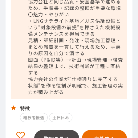
協力会社と同じ品質・安全基準で進める
ため、手順書・記録の整備が重要な環境
〇魅力・やりがい
・LNGサテライト基地／ガス供給設備と
いう“対象設備の前提”を押さえた機械設
備メンテナンスを担当できる
見積・詳細計画・発注・現場施工管理・
まとめ報告を一貫して行えるため、手戻
りの原因を自分で潰せる
図面（P&ID等）→計画→現場管理→検査
結果の整理まで、技術判断が工程に直結
する
協力会社の作業が“仕様通りに完了する
状態”を作る役割が明確で、施工管理の実
力が積み上がる
特徴
経験者優遇
土日休み