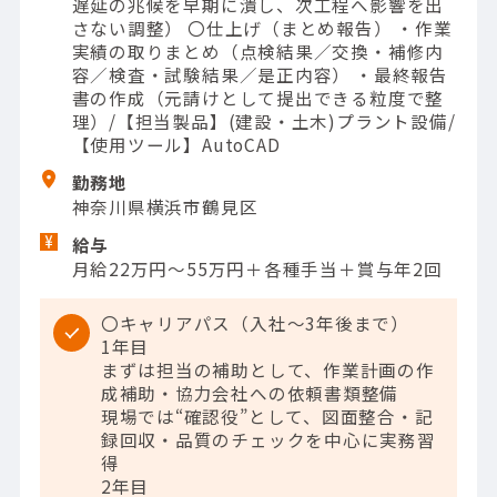
遅延の兆候を早期に潰し、次工程へ影響を出
さない調整） 〇仕上げ（まとめ報告） ・作業
実績の取りまとめ（点検結果／交換・補修内
容／検査・試験結果／是正内容） ・最終報告
書の作成（元請けとして提出できる粒度で整
理）/【担当製品】(建設・土木)プラント設備/
【使用ツール】AutoCAD
勤務地
神奈川県横浜市鶴見区
給与
月給22万円～55万円＋各種手当＋賞与年2回
〇キャリアパス（入社～3年後まで）
1年目
まずは担当の補助として、作業計画の作
成補助・協力会社への依頼書類整備
現場では“確認役”として、図面整合・記
録回収・品質のチェックを中心に実務習
得
2年目