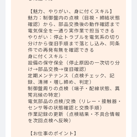
【魅力、やりがい、身に付くスキル】
魅力：制御盤内の点検（目視・締結状態
確認）から、部品交換後の動作確認まで
電気保全を一通り実作業で担当できる
やりがい：停止トラブルを電気系の切り
分けから復旧手順まで落とし込み、同条
件での再発有無を確認できる
身に付くスキル：
設備の保守保全（停止原因の一次切り分
け→部品交換→復旧確認）
定期メンテナンス（点検チェック、記
録、清掃・増し締め、判定）
制御盤周りの点検（端子・配線状態、異
常兆候の特定）
電気部品の点検/交換（リレー・接触器・
センサ等の状態確認と交換手順）
作業記録の更新（点検結果・不具合情報
を次回点検へ反映）
【お仕事のポイント】