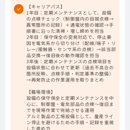
【キャリアパス】
1年目：定期メンテナンスとして、設備
の点検チェック（制御盤内の目視点検→
異常箇所の記録）＋通電状態の確認→手
順書に沿った清掃・増し締めを担当
2年目：保守保全の突発対応で、停止要
因を電気系から切り分け（配線/端子・リ
レー/接触器・センサ系の点検）→該当部
品交換→復旧後の動作確認を担当
3年後：定期メンテナンスの点検項目を
設備状態に合わせて更新（過去不具合の
箇所反映、点検手順・判定基準の整備）
→再発防止の作業運用を取りまとめ
【職場環境】
設備の保守保全と定期メンテナンスを中
心に、制御盤・電気部品の点検～復旧ま
でを現場作業で完結させる運用
アルミ製品の工場設備として、量産ライ
ン停止を避けるための手順・記録を重視
した進め方