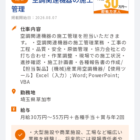
管理
掲載開始日：2026.08.07
仕事内容
空調関連機器の施工管理を担当いただきま
す。 ・空調関連機器の施工管理業務 ・工事の
工程・品質・安全・原価管理 ・協力会社との
打ち合わせ・作業調整 ・現場での施工状況・
進捗確認 ・施工計画書・各種報告書の作成/
【担当製品】(機械)産業用空調機器/【使用ツ
ール】Excel（入力）; Word; PowerPoint;
VBA
勤務地
埼玉県草加市
給与
月給30万円～55万円＋各種手当＋賞与年2回
・大型施設や商業施設、工場など幅広い
業務を経験し、将来的には現場責任者や