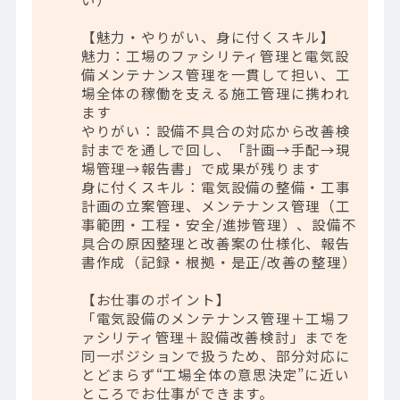
【魅力・やりがい、身に付くスキル】
魅力：工場のファシリティ管理と電気設
備メンテナンス管理を一貫して担い、工
場全体の稼働を支える施工管理に携われ
ます
やりがい：設備不具合の対応から改善検
討までを通しで回し、「計画→手配→現
場管理→報告書」で成果が残ります
身に付くスキル：電気設備の整備・工事
計画の立案管理、メンテナンス管理（工
事範囲・工程・安全/進捗管理）、設備不
具合の原因整理と改善案の仕様化、報告
書作成（記録・根拠・是正/改善の整理）
【お仕事のポイント】
「電気設備のメンテナンス管理＋工場フ
ァシリティ管理＋設備改善検討」までを
同一ポジションで扱うため、部分対応に
とどまらず“工場全体の意思決定”に近い
ところでお仕事ができます。