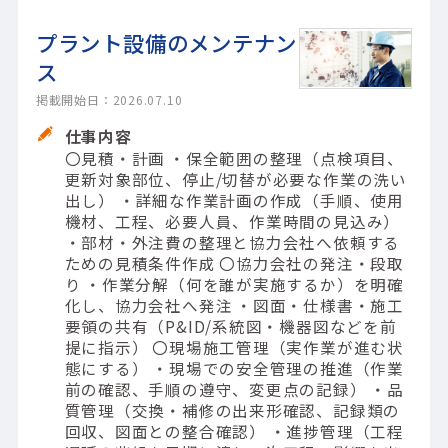
プラント設備のメンテナン
ス
掲載開始日：2026.07.10
仕事内容
〇見積・計画 ・保全範囲の整理（点検項目、
更新対象部位、停止/切替が必要な作業の洗い
出し） ・詳細な作業計画の作成（手順、使用
機材、工程、必要人員、作業時間の見込み）
・部材・外注費の整理と協力会社へ依頼する
ための見積条件作成 〇協力会社の発注・段取
り ・作業分解（何を誰が実施するか）を明確
化し、協力会社へ発注 ・図面・仕様書・施工
要領の共有（P&ID/系統図・機器図などを前
提に指示） 〇現場施工管理（実作業が進む状
態にする） ・現場での安全管理の推進（作業
前の確認、手順の遵守、変更点の記録） ・品
質管理（交換・補修の出来形確認、記録類の
回収、図面との整合確認） ・進捗管理（工程