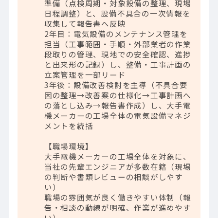
準備（点検周期・対象設備の整理、現場
日程調整）と、設備不具合の一次情報を
収集して報告書へ反映
2年目：電気設備のメンテナンス管理を
担当（工事範囲・手順・外部業者の作業
段取りの管理、現地での安全確認、進捗
と出来形の記録）し、整備・工事計画の
立案管理を一部リード
3年後：設備改善検討を主導（不具合要
因の整理→改善案の仕様化→工事計画へ
の落とし込み→報告書作成）し、大手電
機メーカーの工場全体の電気設備マネジ
メントを統括
【職場環境】
大手電機メーカーの工場全体を対象に、
当社の先輩エンジニアが多数在籍（現場
の判断や書類レビューの相談がしやす
い）
職場の雰囲気が良く働きやすい体制（報
告・相談の動線が明確、作業が進めやす
い）