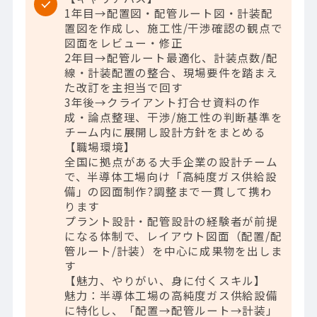
1年目→配置図・配管ルート図・計装配
置図を作成し、施工性/干渉確認の観点で
図面をレビュー・修正
2年目→配管ルート最適化、計装点数/配
線・計装配置の整合、現場要件を踏まえ
た改訂を主担当で回す
3年後→クライアント打合せ資料の作
成・論点整理、干渉/施工性の判断基準を
チーム内に展開し設計方針をまとめる
【職場環境】
全国に拠点がある大手企業の設計チーム
で、半導体工場向け「高純度ガス供給設
備」の図面制作?調整まで一貫して携わ
ります
プラント設計・配管設計の経験者が前提
になる体制で、レイアウト図面（配置/配
管ルート/計装）を中心に成果物を出しま
す
【魅力、やりがい、身に付くスキル】
魅力：半導体工場の高純度ガス供給設備
に特化し、「配置→配管ルート→計装」