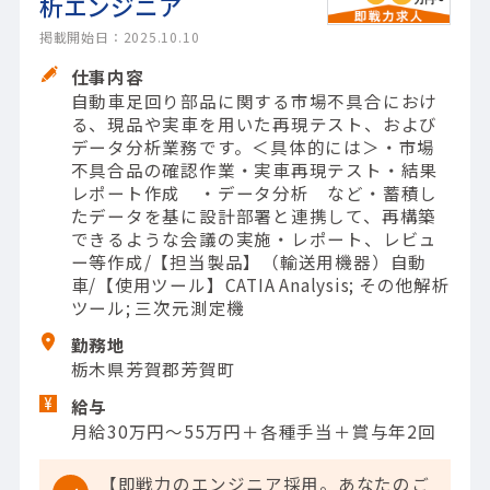
析エンジニア
掲載開始日：2025.10.10
仕事内容
自動車足回り部品に関する市場不具合におけ
る、現品や実車を用いた再現テスト、および
データ分析業務です。＜具体的には＞・市場
不具合品の確認作業・実車再現テスト・結果
レポート作成 ・データ分析 など・蓄積し
たデータを基に設計部署と連携して、再構築
できるような会議の実施・レポート、レビュ
ー等作成/【担当製品】（輸送用機器）自動
車/【使用ツール】CATIA Analysis; その他解析
ツール; 三次元測定機
勤務地
栃木県芳賀郡芳賀町
給与
月給30万円～55万円＋各種手当＋賞与年2回
【即戦力のエンジニア採用。あなたのご