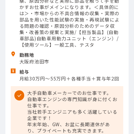
験、原因分析など実際に部品を触って手を動
かすお仕事がメインになります。＜具体的に
は＞・市場からの不具合情報の収集・実際の
部品を用いた性能試験の実施・再現試験によ
る問題の確認・原因分析のためのデータ収
集・改善策の提案と実施/【担当製品】(自動
車部品)自動車用動力ユニット（エンジン）/
【使用ツール】一般工具、テスタ
勤務地
大阪府池田市
給与
月給30万円～55万円＋各種手当＋賞与年2回
大手自動車メーカーでのお仕事です。
自動車エンジンの専門知識が身に付くお
仕事です。
当社若手エンジニアも多く活躍している
企業です！
年末年始、GW、お盆に長期連休があ
り、プライベートも充実できます。