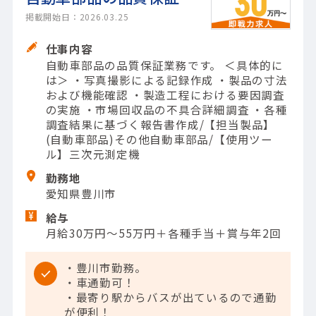
掲載開始日：2026.03.25
仕事内容
自動車部品の品質保証業務です。 ＜具体的に
は＞ ・写真撮影による記録作成 ・製品の寸法
および機能確認 ・製造工程における要因調査
の実施 ・市場回収品の不具合詳細調査 ・各種
調査結果に基づく報告書作成/【担当製品】
(自動車部品)その他自動車部品/【使用ツー
ル】三次元測定機
勤務地
愛知県豊川市
給与
月給30万円～55万円＋各種手当＋賞与年2回
・豊川市勤務。
・車通勤可！
・最寄り駅からバスが出ているので通勤
が便利！