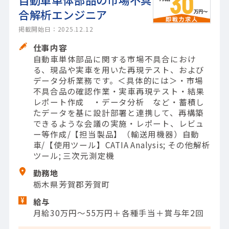
合解析エンジニア
掲載開始日：2025.12.12
仕事内容
自動車単体部品に関する市場不具合におけ
る、現品や実車を用いた再現テスト、および
データ分析業務です。＜具体的には＞・市場
不具合品の確認作業・実車再現テスト・結果
レポート作成 ・データ分析 など・蓄積し
たデータを基に設計部署と連携して、再構築
できるような会議の実施・レポート、レビュ
ー等作成/【担当製品】（輸送用機器）自動
車/【使用ツール】CATIA Analysis; その他解析
ツール; 三次元測定機
勤務地
栃木県芳賀郡芳賀町
給与
月給30万円～55万円＋各種手当＋賞与年2回