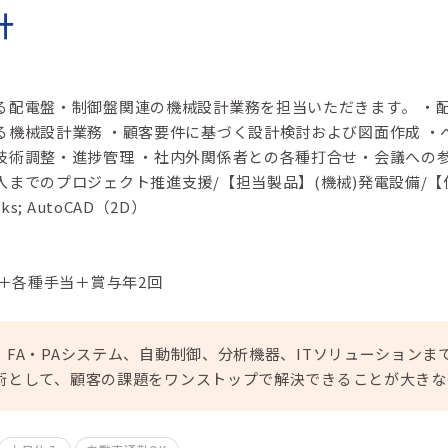
計
る配電盤・制御盤関連の機械設計業務を担当いただきます。 ・
る機械設計業務 ・顧客要件に基づく設計検討および図面作成 ・
技術調整・進捗管理 ・社内外関係者との各種打合せ・会議への
までのプロジェクト推進支援/【担当製品】(機械)発電設備/【
s; AutoCAD（2D）
円＋各種手当＋賞与年2回
FA・PAシステム、自動制御、分析機器、ITソリューションま
術として、顧客の課題をワンストップで解決できることが大きな