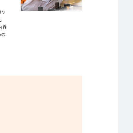
通り
化
内容
めの