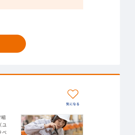
で組
（ユ
ラベ