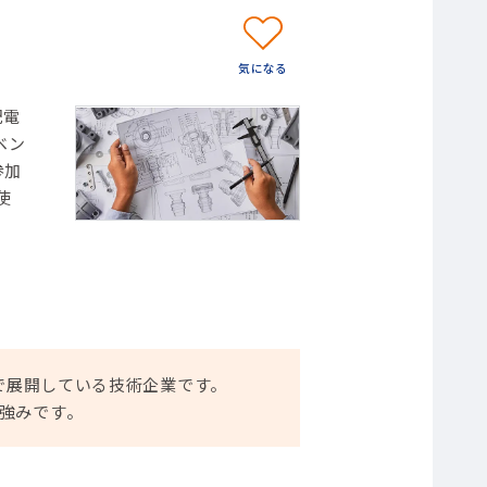
配電
ベン
参加
使
で展開している技術企業です。
強みです。