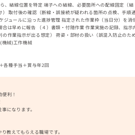
がら、結線位置を特定 端子への結線、必要箇所への配線固定（結
け） 取付後の確認（断線・誤接続が疑われる箇所の点検、手順
スケジュールに沿った進捗管理 指定された作業枠（当日分）を消
場合は早めに報告 （４）書類・付随作業 作業実施の記録、指示
別の作業指示が出る想定） 荷姿・部材の扱い（誤混入防止のた
(機械)工作機械
円＋各種手当＋賞与年2回
勤便利！
！
仕事になります。
かり教えてもらえる職場です。