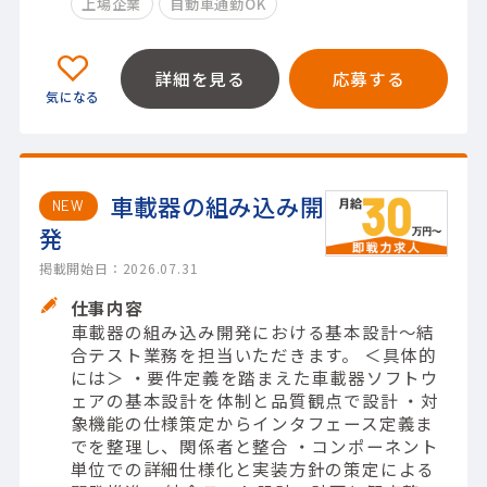
上場企業
自動車通勤OK
詳細を見る
応募する
車載器の組み込み開
NEW
発
掲載開始日：2026.07.31
仕事内容
車載器の組み込み開発における基本設計〜結
合テスト業務を担当いただきます。 ＜具体的
には＞ ・要件定義を踏まえた車載器ソフトウ
ェアの基本設計を体制と品質観点で設計 ・対
象機能の仕様策定からインタフェース定義ま
でを整理し、関係者と整合 ・コンポーネント
単位での詳細仕様化と実装方針の策定による