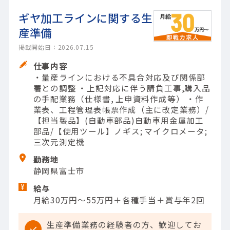
ギヤ加工ラインに関する生
産準備
掲載開始日：2026.07.15
仕事内容
・量産ラインにおける不具合対応及び関係部
署との調整 ・上記対応に伴う請負工事,購入品
の手配業務（仕様書, 上申資料作成等） ・作
業表、工程管理表帳票作成（主に改定業務）/
【担当製品】(自動車部品)自動車用金属加工
部品/【使用ツール】ノギス; マイクロメータ;
三次元測定機
勤務地
静岡県富士市
給与
月給30万円～55万円＋各種手当＋賞与年2回
生産準備業務の経験者の方、歓迎してお