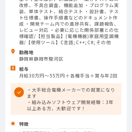
改修、不具合調査、機能追加 ・プログラム実
装、単体テスト、結合テスト ・設計書、テス
ト仕様書、操作手順書などのドキュメント作
成 ・開発チーム内での進捗共有、課題報告、
レビュー対応 ・必要に応じた関係部署との仕
様確認/【担当製品】(電機機器)家庭用空調機
器/【使用ツール】C言語; C++; C#; その他
勤務地
静岡県静岡市駿河区
給与
月給30万円～55万円＋各種手当＋賞与年2回
・大手総合電機メーカーでの就業になり
ます
・組み込みソフトウェア開発経験：3年
以上ある方、大歓迎です！
特徴