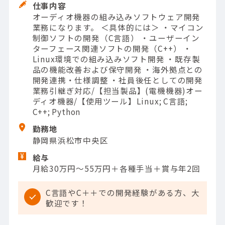
仕事内容
オーディオ機器の組み込みソフトウェア開発
業務になります。 ＜具体的には＞ ・マイコン
制御ソフトの開発（C言語） ・ユーザーイン
ターフェース関連ソフトの開発（C++） ・
Linux環境での組み込みソフト開発 ・既存製
品の機能改善および保守開発 ・海外拠点との
開発連携・仕様調整 ・社員後任としての開発
業務引継ぎ対応/【担当製品】(電機機器)オー
ディオ機器/【使用ツール】Linux; C言語;
C++; Python
勤務地
静岡県浜松市中央区
給与
月給30万円～55万円＋各種手当＋賞与年2回
C言語やC＋＋での開発経験がある方、大
歓迎です！