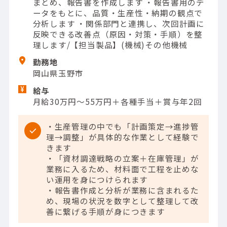
まとめ、報告書を作成します ・報告書用のデ
ータをもとに、品質・生産性・納期の観点で
分析します ・関係部門と連携し、次回計画に
反映できる改善点（原因・対策・手順）を整
理します/【担当製品】(機械)その他機械
勤務地
岡山県玉野市
給与
月給30万円～55万円＋各種手当＋賞与年2回
・生産管理の中でも「計画策定→進捗管
理→調整」が具体的な作業として経験で
きます
・「資材調達戦略の立案＋在庫管理」が
業務に入るため、材料面で工程を止めな
い運用を身につけられます
・報告書作成と分析が業務に含まれるた
め、現場の状況を数字として整理して改
善に繋げる手順が身につきます