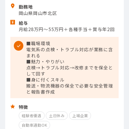
勤務地
岡山県岡山市北区
給与
月給28万円～55万円＋各種手当＋賞与年2回
■職場環境
電気系の点検・トラブル対応が業務に含
まれる
■魅力・やりがい
点検→トラブル対応→改修までを保全と
して回す
■身に付くスキル
搬送・物流機器の保全で必要な安全管理
と報告書作成
特徴
経験者優遇
土日休み
上場企業
自動車通勤OK