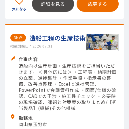
詳細を見る
応募する
造船工程の生産技術
NEW
掲載開始日：2026.07.31
仕事内容
造船向け生産計画・生産技術をご担当いただ
きます。 ＜具体的には＞ ・工程表・納期計画
の立案、進捗集計 ・作業手順・指示書の整
備、改善点整理 ・Excelで進捗管理、
PowerPointで会議資料作成 ・図面/仕様の確
認、CADでの干渉・施工性チェック ・必要時
の現場確認、課題と対策案の取りまとめ/【担
当製品】(機械)その他機械
勤務地
岡山県玉野市