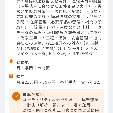
ティ設備の運転監視を実施 ・運転条件の調整
（現場状況に合わせた条件変更の実行） ・異
常発生時の対応（一次対応・記録） ・点検・
定期保守の実施 ・簡易修繕の実施および部品
手配 ・在庫管理（必要部品の管理・補充の段
取り） ・流量・圧力・温度などの計測、計測
データの解析 ・計測結果を報告書として作成
・改修工事での工程・品質・安全管理 ・協力
会社との調整、竣工確認への対応/【担当製
品】(機械)総合重機/【使用ツール】ノギス;
マイクロメータ; トルク計; 汎用工作機械
勤務地
岡山県岡山市北区
給与
月給22万円～55万円＋各種手当＋賞与年2回
■職場環境
ユーティリティ設備を対象に、運転監視
→計測→解析→報告まで一連で運用
点検・保守と改修工事管理が同じ業務内