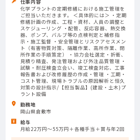
仕事内容
化学プラントの定期修繕における施工管理を
ご担当いただきます。 ＜具体的には＞ ・定期
修繕計画の作成、工程・資材、人員の調整と
スケジューリング ・配管、反応容器、熱交換
器、ポンプ、バルブ等の点検判定と補修指
示・施工監督 ・安全管理とリスクアセスメン
ト（有害物質対策、隔離作業、高所作業、閉
所作業の手順策定） ・協力会社選定・折衝、
見積り精査、発注管理および外注品質管理 ・
試験・耐圧検査立会い、竣工検査対応、工事
報告書および改修履歴の作成・管理 ・工期・
コスト管理、現場トラブルの原因解析と恒久
対策の設計指示/【担当製品】(建設・土木)プ
ラント設備
勤務地
岡山県倉敷市
給与
月給22万円～55万円＋各種手当＋賞与年2回