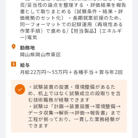
否/妥当性の論点を整理する ・評価結果を報告
書として取りまとめる（試験条件・結果・評
価根拠のセット化） ・長期就業前提のため、
同一フォーマットでの記録運用（再現性ある
作業手順）で進める/【担当製品】(エネルギ
ー)電気
勤務地
岡山県岡山市東区
給与
月給22万円～55万円＋各種手当＋賞与年2回
・試験装置の設置・環境整備があるた
め、机上ではなく試験成立の段取りを含
む技術職務が経験できます
・試験は「計画→装置設置→環境整備→
データ収集→解析→評価→報告書」まで
工程が揃っており、一貫した業務経験が
できます