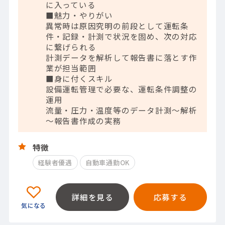
に入っている
■魅力・やりがい
異常時は原因究明の前段として運転条
件・記録・計測で状況を固め、次の対応
に繋げられる
計測データを解析して報告書に落とす作
業が担当範囲
■身に付くスキル
設備運転管理で必要な、運転条件調整の
運用
流量・圧力・温度等のデータ計測～解析
～報告書作成の実務
特徴
経験者優遇
自動車通勤OK
詳細を見る
応募する