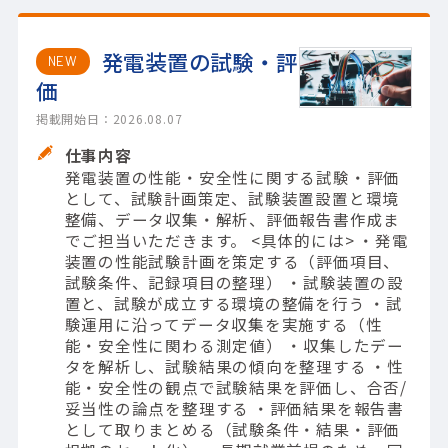
発電装置の試験・評
NEW
価
掲載開始日：2026.08.07
仕事内容
発電装置の性能・安全性に関する試験・評価
として、試験計画策定、試験装置設置と環境
整備、データ収集・解析、評価報告書作成ま
でご担当いただきます。 <具体的には> ・発電
装置の性能試験計画を策定する（評価項目、
試験条件、記録項目の整理） ・試験装置の設
置と、試験が成立する環境の整備を行う ・試
験運用に沿ってデータ収集を実施する（性
能・安全性に関わる測定値） ・収集したデー
タを解析し、試験結果の傾向を整理する ・性
能・安全性の観点で試験結果を評価し、合否/
妥当性の論点を整理する ・評価結果を報告書
として取りまとめる（試験条件・結果・評価