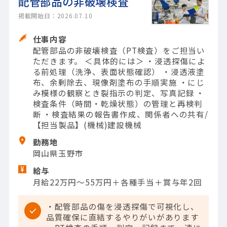
配管部品の非破壊検査
掲載開始日：2026.07.10
仕事内容
配管部品の非破壊検査（PT検査）をご担当い
ただきます。 ＜具体的には＞ ・浸透探傷によ
る前処理（洗浄、表面状態確認） ・浸透液塗
布、余剰除去、現像剤塗布の手順実施 ・にじ
み模様の観察とき裂指示の判定、写真記録 ・
検査条件（時間・乾燥状態）の管理と再検判
断 ・検査結果の報告書作成、関係者への共有/
【担当製品】(機械)建設機械
勤務地
岡山県玉野市
給与
月給22万円～55万円＋各種手当＋賞与年2回
・配管部品の傷を浸透探傷で可視化し、
品質確保に直結するやりがいがあります