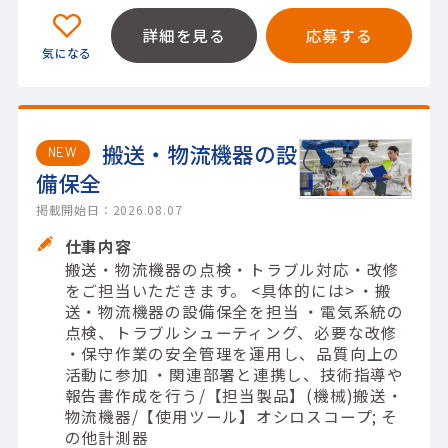
詳細を見る
応募する
搬送・物流機器の設
NEW
備保全
掲載開始日：2026.08.07
仕事内容
搬送・物流機器の点検・トラブル対応・改修
をご担当いただきます。 <具体的には> ・搬
送・物流機器の設備保全を担当 ・電気系統の
点検、トラブルシューティング、必要な改修
・保守作業の安全管理を運用し、品質向上の
活動に参加 ・関連部署と連携し、技術指導や
報告書作成を行う/【担当製品】(機械)搬送・
物流機器/【使用ツール】オシロスコープ; そ
の他計測器