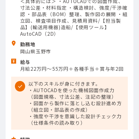
＜具体的には＞ ・AUTOCADでの図面作成、
寸法公差・材料指定 ・構造検討、強度/干渉確
認 ・部品表（BOM）整理、製作図の展開 ・組
立図、検査項目作成、見積用資料/【担当製
品】(輸送用機器)造船/【使用ツール】
AutoCAD（2D）
勤務地
岡山県玉野市
給与
月給22万円～55万円＋各種手当＋賞与年2回
以下のスキルが身に付きます。
・AUTOCADを使った機械図面作成力
（図面規格、寸法公差、注記の整理）
・図面から製作に落とし込む設計進め方
（組立図・部品表の作成）
・強度や干渉を意識した設計チェック力
（仕様条件の読み取り）