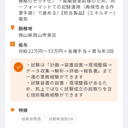
根拠のセット化） ・長期就業前提のため、同
一フォーマットでの記録運用（再現性ある作
業手順）で進める/【担当製品】(エネルギー)
電気
勤務地
岡山県岡山市東区
給与
月給22万円～55万円＋各種手当＋賞与年2回
・試験は「計画→装置設置→環境整備→
データ収集→解析→評価→報告書」まで
一連の業務経験ができます
・試験装置の設置・環境整備があるた
め、机上ではなく試験成立の段取りを含
む技術職務経験ができます
特徴
経験者優遇
自動車通勤OK