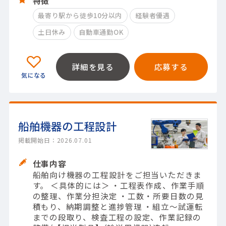
特徴
最寄り駅から徒歩10分以内
経験者優遇
土日休み
自動車通勤OK
詳細を見る
応募する
船舶機器の工程設計
掲載開始日：2026.07.01
仕事内容
船舶向け機器の工程設計をご担当いただきま
す。 ＜具体的には＞ ・工程表作成、作業手順
の整理、作業分担決定 ・工数・所要日数の見
積もり、納期調整と進捗管理 ・組立～試運転
までの段取り、検査工程の設定、作業記録の