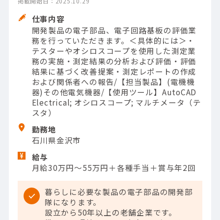
掲載開始日：2025.10.29
仕事内容
開発製品の電子部品、電子回路基板の評価業
務を行っていただきます。＜具体的には＞・
テスターやオシロスコープを使用した測定業
務の実施・測定結果の分析および評価・評価
結果に基づく改善提案・測定レポートの作成
および関係者への報告/【担当製品】(電機機
器)その他電気機器/【使用ツール】AutoCAD
Electrical; オシロスコープ; マルチメータ（テ
スタ）
勤務地
石川県金沢市
給与
月給30万円～55万円＋各種手当＋賞与年2回
暮らしに必要な製品の電子部品の開発部
隊になります。
設立から50年以上の老舗企業です。