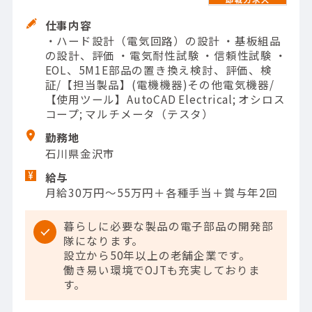
仕事内容
・ハード設計（電気回路）の設計 ・基板組品
の設計、評価 ・電気耐性試験 ・信頼性試験 ・
EOL、5M1E部品の置き換え検討、評価、検
証/【担当製品】(電機機器)その他電気機器/
【使用ツール】AutoCAD Electrical; オシロス
コープ; マルチメータ（テスタ）
勤務地
石川県金沢市
給与
月給30万円～55万円＋各種手当＋賞与年2回
暮らしに必要な製品の電子部品の開発部
隊になります。
設立から50年以上の老舗企業です。
働き易い環境でOJTも充実しておりま
す。