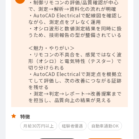
・制御リモコンの評価/品質確認が中心
で、測定→解析→資料化の流れが明確
・AutoCAD Electricalで配線図を確認し
ながら、測定点をブレなく運用
・オシロ波形と数値測定結果を同時に扱
うため、技術報告の型が整備されている
＜魅力・やりがい＞
・リモコンの不具合を、感覚ではなく波
形（オシロ）と電気特性（テスター）で
切り分けられる
・AutoCAD Electricalで測定点を根拠立
てして評価し、次の改善につながる証跡
を残せる
・測定→判定→レポート→改善提案まで
を担当し、品質向上の結果が見える
特徴
月給30万円以上
経験者優遇
自動車通勤OK