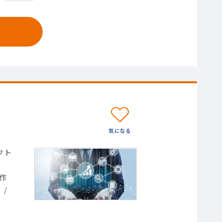
クト
）
作
/