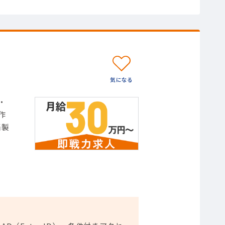
・
作
当製