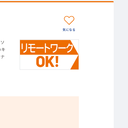
・ソ
のキ
トナ