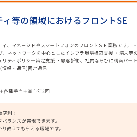
ティ等の領域におけるフロントSE
ティ、マネージドやスマートフォンのフロントＳＥ業務です。 
び、ネットワークを中心としたインフラ環境構築支援 ・端末等
ュリティポリシー策定支援 ・顧客折衝、社内ならびに構築パー
(情報・通信)固定通信
円＋各種手当＋賞与年2回
勤便利！
フバランスが実現できます。
かり教えてもらえる職場です。