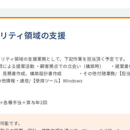
セキュリティ領域の支援
65セキュリティ領域の支援業務として、下記作業を担当頂く予定です。 
問による提案活動 ・顧客拠点での立会い（構築時） ・提案書
）、見積書作成、構築設計書作成 ・その他付随業務/【担
の他情報・通信/【使用ツール】Windows
円＋各種手当＋賞与年2回
が可能です。