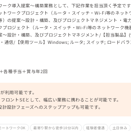
ワーク導入提案～構築業務として、下記作業を担当頂く予定です
トワークプロジェクト（ルータ・スイッチ・Wi-Fi等のネット
等）の提案～設計・構築、及びプロジェクトマネジメント ・電
プロジェクト（ルータ・スイッチ・Wi-Fi等のネットワーク機
案～設計・構築、及びプロジェクトマネジメント/【担当製品】(
通信/【使用ツール】Windows; ルータ; スイッチ; ロードバラ
円＋各種手当＋賞与年2回
クが利用可能です。
のフロントSEとして、幅広い業務に携わることが可能です。
設計設計フェーズへのステップアップも可能です。
モートワークOK
最寄り駅から徒歩10分以内
経験者優遇
土日休み