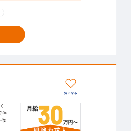
業
く
要件
ト作
】