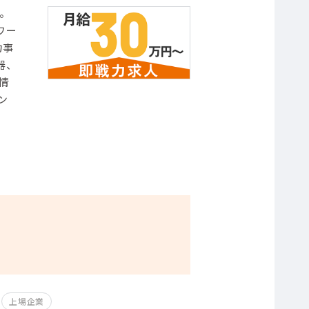
。
ワー
力事
器、
情
ン
上場企業