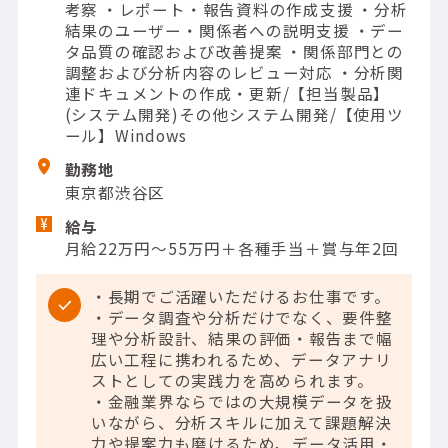
考察 ・レポート・報告資料の作成支援 ・分析
結果のユーザー・関係者への説明支援 ・デー
タ品質の確認および改善提案 ・関係部門との
調整および分析内容のレビュー対応 ・分析関
連ドキュメントの作成・更新/【担当製品】
(システム開発)その他システム開発/【使用ツ
ール】Windows
勤務地
東京都渋谷区
給与
月給22万円～55万円＋各種手当＋賞与年2回
・長期でご活躍いただけるお仕事です。
・データ調査や分析だけでなく、要件整
理や分析設計、結果の評価・報告まで幅
広い工程に携われるため、データアナリ
ストとしての実践力を高められます。
・金融業界ならではの大規模データを扱
いながら、分析スキルに加えて課題解決
力や提案力も磨けるため、データ活用・