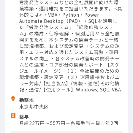
労務発注システムなどの全社展開に向けた環
境構築・運用維持をご担当いただきます。 <具
体的には> ・VBA・Python・Power
Automate Desktop（PAD）・SQLを活用し
た「労務発注システム」「総務庶務システ
ム」の構成・仕様理解 ・個別活用から全社展
開するため、本システムの開発チームと一緒
に環境構築、および設定変更 ・システムの運
用・エラー対応を通じたシステム習熟・運用
スキルの向上 ・各システム改善時の開発チー
ムとの連携・コア部分の開発サポート 【スケ
ジュールイメージ】 （１）全社展開のための
環境構築・設定変更 （２）運用維持およびエ
ラー対応/【担当製品】(情報・通信)その他情
報・通信/【使用ツール】Windows; SQL; VBA
勤務地
東京都中央区
給与
月給22万円～55万円＋各種手当＋賞与年2回