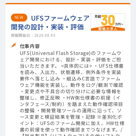
UFSファームウェア
NEW
開発の設計・実装・評価
掲載開始日：2026.08.05
仕事内容
UFS(Universal Flash Storage)のファームウ
ェア開発における、設計・実装・評価をご担
当いただきます。 <具体的には> ・UFS仕様書
を読み、入出力、状態遷移、例外条件を実装
要件へ落とし込み ・組込みC言語でファーム
ウェア機能を実装し、動作をログ/観測で確認
・変更点や不具合の切り分けに必要な情報を
整理し、修正反映 ・HW側仕様書の前提（イ
ンタフェース/制約）を踏まえた動作確認項目
の整備 ・開発管理ツールの運用に沿って、ソ
ース変更と検証結果を管理・記録 ※差別化ポ
イント：UFSのファーム開発に加え、HW仕様
書の前提を使って動作確認までつなげます。/
【担当製品】(ソフトウェア)その他ソフトウ