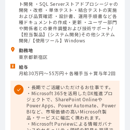
ト開発 ・SQL Serverストアドプロシージャの
開発・改修 ・単体テスト・結合テストの実施
および品質確認 ・設計書、運用手順書など各
種ドキュメントの作成・更新 ・ユーザー部門
や関係者との要件調整および技術サポート/
【担当製品】(システム開発)その他システム
開発/【使用ツール】Windows
勤務地
東京都新宿区
給与
月給30万円～55万円＋各種手当＋賞与年2回
・長期でご活躍いただけるお仕事です。
・Microsoft 365を活用したDX推進プロ
ジェクトで、SharePoint Onlineや
Power Apps、Power Automate、Power
BIなど、市場価値の高いMicrosoft製
品・サービスに幅広く携われます。
・Microsoft Purviewによる情報ガバナ
ンスやセキュリティ領域の知見も習得で