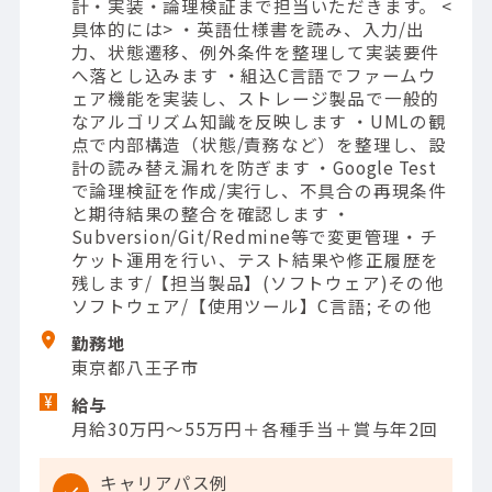
計・実装・論理検証まで担当いただきます。 <
具体的には> ・英語仕様書を読み、入力/出
力、状態遷移、例外条件を整理して実装要件
へ落とし込みます ・組込C言語でファームウ
ェア機能を実装し、ストレージ製品で一般的
なアルゴリズム知識を反映します ・UMLの観
点で内部構造（状態/責務など）を整理し、設
計の読み替え漏れを防ぎます ・Google Test
で論理検証を作成/実行し、不具合の再現条件
と期待結果の整合を確認します ・
Subversion/Git/Redmine等で変更管理・チ
ケット運用を行い、テスト結果や修正履歴を
残します/【担当製品】(ソフトウェア)その他
ソフトウェア/【使用ツール】C言語; その他
勤務地
東京都八王子市
給与
月給30万円～55万円＋各種手当＋賞与年2回
キャリアパス例