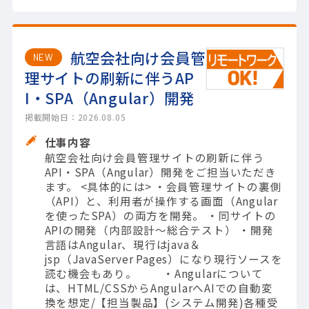
航空会社向け会員管
NEW
理サイトの刷新に伴うAP
I・SPA（Angular）開発
掲載開始日：2026.08.05
仕事内容
航空会社向け会員管理サイトの刷新に伴う
API・SPA（Angular）開発をご担当いただき
ます。 <具体的には> ・会員管理サイトの裏側
（API）と、利用者が操作する画面（Angular
を使ったSPA）の両方を開発。 ・同サイトの
APIの開発（内部設計～総合テスト） ・開発
言語はAngular、現行はjava＆
jsp（JavaServer Pages）になり現行ソースを
読む機会もあり。 ・Angularについて
は、HTML/CSSからAngularへAIでの自動変
換を想定/【担当製品】(システム開発)各種受