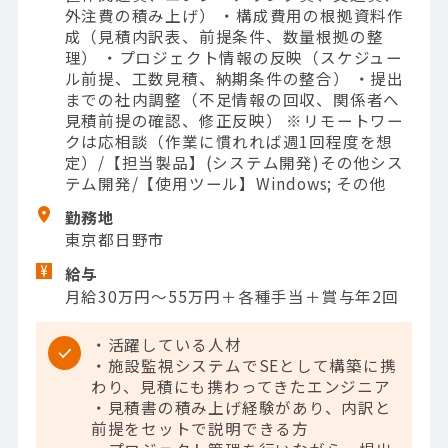
外注費の積み上げ） ・構成費用の根拠資料作
成（見積内訳表、前提条件、数量根拠の整
理） ・プロジェクト情報の反映（スケジュー
ル前提、工数見積、納期条件の整合） ・提出
までの社内調整（不足情報の回収、関係者へ
見積前提の確認、修正反映） ※リモートワー
クは応相談（作業に慣れれば週1回程度を想
定）/【担当製品】(システム開発)その他シス
テム開発/【使用ツール】Windows; その他
勤務地
東京都日野市
給与
月給30万円～55万円＋各種手当＋賞与年2回
・活躍している人材
・施設監視システムでSEとして構築に携
わり、見積にも携わってきたエンジニア
・見積書の積み上げ経験があり、内訳と
前提をセットで説明できる方