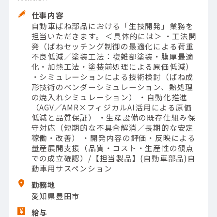
仕事内容
自動車ばね部品における「生技開発」業務を
担当いただきます。 ＜具体的には＞ ・工法開
発（ばねセッチング制御の最適化による荷重
不良低減／塗装工法：複雑部塗装・膜厚最適
化・加熱工法・塗装前処理による原価低減）
・シミュレーションによる技術検討（ばね成
形技術のベンダーシミュレーション、熱処理
の焼入れシミュレーション） ・自動化推進
（AGV／AMR×フィジカルAI活用による原価
低減と品質保証） ・生産設備の既存仕組み保
守対応（短期的な不具合解消／長期的な安定
稼働・改善） ・開発内容の評価・反映による
量産展開支援（品質・コスト・生産性の観点
での成立確認）/【担当製品】(自動車部品)自
動車用サスペンション
勤務地
愛知県豊田市
給与