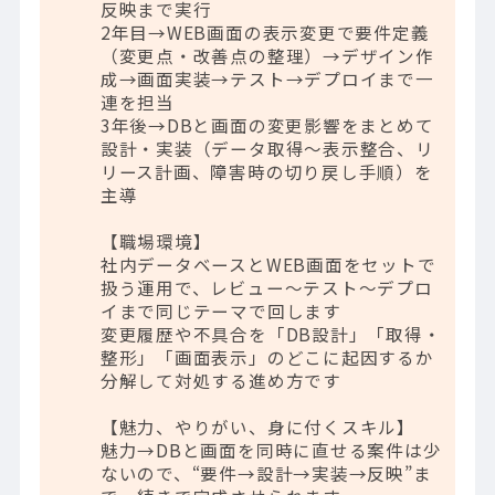
反映まで実行
2年目→WEB画面の表示変更で要件定義
（変更点・改善点の整理）→デザイン作
成→画面実装→テスト→デプロイまで一
連を担当
3年後→DBと画面の変更影響をまとめて
設計・実装（データ取得～表示整合、リ
リース計画、障害時の切り戻し手順）を
主導
【職場環境】
社内データベースとWEB画面をセットで
扱う運用で、レビュー～テスト～デプロ
イまで同じテーマで回します
変更履歴や不具合を「DB設計」「取得・
整形」「画面表示」のどこに起因するか
分解して対処する進め方です
【魅力、やりがい、身に付くスキル】
魅力→DBと画面を同時に直せる案件は少
ないので、“要件→設計→実装→反映”ま