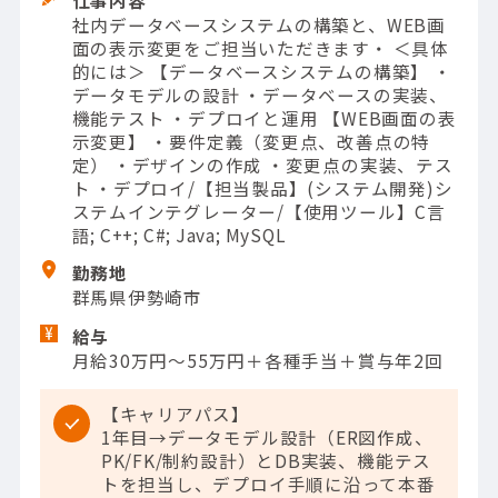
社内データベースシステムの構築と、WEB画
面の表示変更をご担当いただきます・ ＜具体
的には＞ 【データベースシステムの構築】 ・
データモデルの設計 ・データベースの実装、
機能テスト ・デプロイと運用 【WEB画面の表
示変更】 ・要件定義（変更点、改善点の特
定） ・デザインの作成 ・変更点の実装、テス
ト ・デプロイ/【担当製品】(システム開発)シ
ステムインテグレーター/【使用ツール】C言
語; C++; C#; Java; MySQL
勤務地
群馬県伊勢崎市
給与
月給30万円～55万円＋各種手当＋賞与年2回
【キャリアパス】
1年目→データモデル設計（ER図作成、
PK/FK/制約設計）とDB実装、機能テス
トを担当し、デプロイ手順に沿って本番