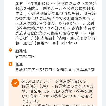
ます。 <具体的には> ・各プロジェクトの開発
状況を確認し、開発ルールへの適合性を評価
する ・不適合項目が検出された場合、改善策
の提案および是正完了までの追跡確認を行う
・運用実態に合わせた、既存開発ルール文書
の改善案検討および改訂対応 ・顧客担当者が
実施する関連業務の臨機応変なサポート（後
方支援）/【担当製品】(情報・通信)その他情
報・通信/【使用ツール】Windows
勤務地
東京都港区
給与
月給30万円～55万円＋各種手当＋賞与年2回
週3,4日のテレワーク利用が可能です。
品質保証（QA）・品質管理の実務スキル
や、開発ルール・SLAの策定・改善を通
じた業務プロセス標準化のスキルを習得
できます。
PMO・品質保証・ITコンサルタントなど