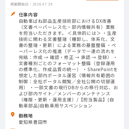
掲載開始日：2026.07.29
仕事内容
自動車ばね部品生産技術部におけるDX改善
（文書ペーパーレス化・部内情報共有）業務
を担当いただきます。 ＜具体的には＞ ・生産
技術に関わる文書整理（棚卸し、体系化、文
書の整理・更新）による業務の基盤整備 ・ペ
ーパーレス化の推進（データで一連の流れを
完結：作成 → 確認・修正 → 承認 → 登録） ・
文書種別ごとのフォーマット整備（登録運用
の標準化、作成品質の統一） ・SharePointを
想定した部内ポータル運営（情報共有範囲の
制御：全社ポータル閲覧／全社公開の切替運
用） ・一部文書の現行DBからの移行対応、お
よび部内サイト／メンバーのメンテナンス
（権限・更新・運用支援）/【担当製品】(自
動車部品)自動車用サスペンション
勤務地
愛知県豊田市