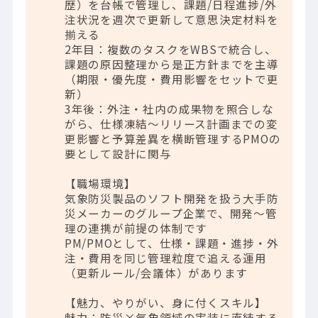
歴）を台帳で管理し、課題/日程進捗/外
注状況を週次で更新して意思決定材料を
揃える
2年目：複数のタスクをWBSで統合し、
課題の原因整理から是正方針までを主導
（期限・優先度・費用影響をセットで更
新）
3年後：外注・社内の成果物を照合しな
がら、仕様凍結～リリース計画までの変
更影響と予算差異を横断管理するPMOの
要として設計に関与
【職場環境】
気象防災製品のソフト開発を扱う大手防
災メーカーのグループ企業で、開発～管
理の連携が前提の体制です
PM/PMOとして、仕様・課題・進捗・外
注・費用を同じ管理粒度で追える運用
（更新ルール/会議体）があります
【魅力、やりがい、身に付くスキル】
魅力：防災×気象領域の実装に直結する