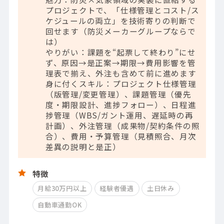
プロジェクトで、「仕様管理とコスト/ス
ケジュールの両立」を技術寄りの判断で
回せます（防災メーカーグループならで
は）
やりがい：課題を“起票して終わり”にせ
ず、原因→是正案→期限→費用影響を管
理表で揃え、外注も含めて前に進めます
身に付くスキル：プロジェクト仕様管理
（版管理/変更管理）、課題管理（優先
度・期限設計、進捗フォロー）、日程進
捗管理（WBS/ガント運用、遅延時の再
計画）、外注管理（成果物/契約条件の照
合）、費用・予算管理（見積照合、月次
差異の説明と是正）
特徴
月給30万円以上
経験者優遇
土日休み
自動車通勤OK