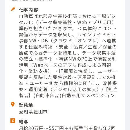
仕事内容
自動車ばね部品生産技術部における工場デジ
タル化（データ収集基盤・Webアプリ活用）
業務を担当いただきます。 ＜具体的には＞ ・
設備からデータを収集し、ラインサイドPC・
事務NW・DB（クラウド／オンプレ）へ連携
する仕組み構築 ・安全／品質／生産／保全の
観点で必要データを特定し、データ収集手法
の確立・標準化 ・事務NWのPC上で情報を利
活用（Webベースのアプリ作成による可視
化・業務支援） ・IT部署と協業し、ユーザー
要望を反映した要件定義〜運用設計までの推
進 ・ユーザー側から積極的に関与し、改善提
案・運用定着（デジタル活用の拡大）/【担当
製品】(自動車部品)自動車用サスペンション
勤務地
愛知県豊田市
給与
月給30万円～55万円＋各種手当＋賞与年2回