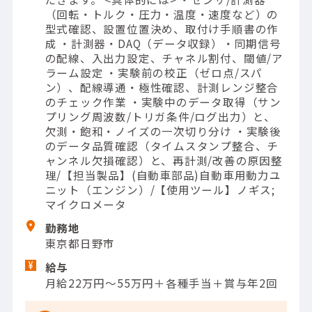
（回転・トルク・圧力・温度・速度など）の
型式確認、設置位置決め、取付け手順書の作
成 ・計測器・DAQ（データ収録）・同期信号
の配線、入出力設定、チャネル割付、閾値/ア
ラーム設定 ・実験前の校正（ゼロ点/スパ
ン）、配線導通・極性確認、計測レンジ整合
のチェック作業 ・実験中のデータ取得（サン
プリング周波数/トリガ条件/ログ出力）と、
欠測・飽和・ノイズの一次切り分け ・実験後
のデータ品質確認（タイムスタンプ整合、チ
ャンネル欠損確認）と、再計測/改善の原因整
理/【担当製品】(自動車部品)自動車用動力ユ
ニット（エンジン）/【使用ツール】ノギス;
マイクロメータ
勤務地
東京都日野市
給与
月給22万円～55万円＋各種手当＋賞与年2回