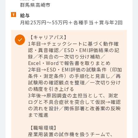
群馬県高崎市
給与
月給25万円～55万円＋各種手当＋賞与年2回
【キャリアパス】
1年目→チェックシートに基づく動作確
認・異音確認／ESD・EMI評価結果の記
録／不具合の一次切り分け補助／
Excel・Wordで報告書を取りまとめ
2年目→ESD・EMI評価の試験条件（印加
条件・測定条件）の手順化と見直し／再
試験用の確認観点を整理／一次切り分け
の精度を引き上げる
3年後→原因調査の主担当として、測定
ログと不具合症状を突合して仮説→確認
の流れを設計／関係部署と改善案の反映
まで推進
【職場環境】
産業用装置の試作機を扱うチームで、