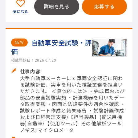
詳細を見る
応募する
自動車安全試験・評
NEW
価
掲載開始日：2026.07.29
仕事内容
大手自動車メーカーにて車両安全認証に関わ
る試験評価、実車を用いた検証業務を担当い
ただきます。 ＜具体的には＞ ・完成車および
部品の安全試験実施 ・計測機器を用いたデー
タ取得業務 ・図面と法規要件の適合性確認 ・
試験レポート作成と結果報告 ・試験計画作成
および日程管理支援/【担当製品】(輸送用機
器)自動車/【使用ツール】その他解析ツール;
ノギス; マイクロメータ