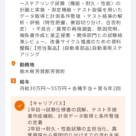
ーステアリング試験（機能・耐久・性能）の
計画と実施 ・測定機器・テスト設備を用いた
データ取得と計測条件管理 ・テスト結果の解
析・評価（特性把握、要因切り分け、合否判
定） ・不具合／異常の再現調査、原因究明、
報告書作成と是正提案 ・関係部門との試験結
果レビュー、改善サイクル推進のための資料
整備/【担当製品】(自動車部品)自動車用ステ
アリング
勤務地
栃木県芳賀郡芳賀町
給与
月給30万円～55万円＋各種手当＋賞与年2回
【キャリアパス】
1年目→試験仕様書の読解、テスト手順
書作成補助、計測データ取得と条件管理
の定着
2年目→耐久・性能試験の主担当化、異
常再現から原因切り分けまでの流れを完