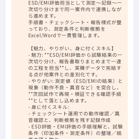
ESD/EMI評価担当として測定～記録～一
次切り分けまで同一案件内で連携しなが
ら進めます。
手順書・チェックシート・報告様式が整
っており、測定条件と判断根拠を
Excel/Wordで一貫管理します。
【魅力、やりがい、身に付くスキル】
- 魅力: **ESD/EMI評価から試験結果の一
次切り分け、報告書取りまとめまで一連
の工程を担当**し、実機データで完結す
る点が他案件との差別化です。
- やりがい: 測定値（ESD/EMIの結果）と
現象（動作不良・異音など）を突合し、
**次回試作で再現・検証できる確認手順
**として落とし込めます。
- 身に付くスキル:
- チェックシート運用での動作確認／異
音確認と、判断根拠を残す記録作成
- ESD評価・EMI評価の手順理解と、試験
条件（印加条件・測定条件）の整理／結