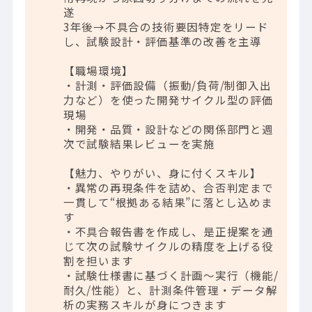
遂
3年後→不具合の技術要因特定をリード
し、試験設計・評価基準の改善を主導
【職場環境】
・計測・評価設備（振動/負荷/制御入出
力など）を使った開発サイクル型の評価
現場
・開発・品質・設計などの関係部門と週
次で試験結果レビューを実施
【魅力、やりがい、身に付くスキル】
・異常の再現条件を詰め、合否判定まで
一貫して“根拠ある結果”に落とし込めま
す
・不具合報告書を作成し、是正提案を通
じて次の試験サイクルの精度を上げる役
割を担います
・試験仕様書に基づく計画～実行（機能/
耐久/性能）と、計測条件管理・データ解
析の実務スキルが身につきます