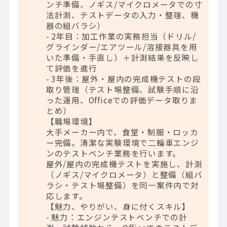
ンチ準備、ノギス/マイクロメータでの寸
法計測、テストデータの入力・整理、機
器の組バラシ）
- 2年目：加工作業の実務担当（ドリル/
グラインダー/エアツール/溶接器具を用
いた準備・手直し）＋計測結果を反映し
て評価を進行
- 3年後：屋外・屋内の完成機テストの段
取り管理（テスト場整備、試験手順に沿
った運用、Officeでの評価データ取りま
とめ）
【職場環境】
大手メーカー内で、食堂・制服・ロッカ
ー完備。清潔な実験環境で二輪車エンジ
ンのテストベンチ業務を行います。
屋外/屋内の完成機テストを実施し、計測
（ノギス/マイクロメータ）と整備（組バ
ラシ・テスト場整備）を同一案件内で対
応します。
【魅力、やりがい、身に付くスキル】
- 魅力：エンジンテストベンチでの計