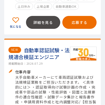
土日休み
上場企業
自動車通勤OK
詳細を見る
応募する
自動車認証試験・法
NEW
規適合検証エンジニア
掲載開始日：2026.07.29
仕事内容
大手自動車メーカーにて車両認証試験および
法規検証業務をご担当いただきます。 ＜具体
的には＞ ・認証取得向け試験計画の作成 ・完
成車や部品の試験 ・性能評価 ・図面と法規要
件の適合性確認 ・試験データ集計と報告書作
成 ・申請用資料作成と社内調整対応/【担当製