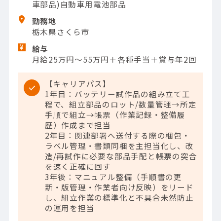
車部品)自動車用電池部品
勤務地
栃木県さくら市
給与
月給25万円～55万円＋各種手当＋賞与年2回
【キャリアパス】
1年目：バッテリー試作品の組み立て工
程で、組立部品のロット/数量管理→所定
手順で組立→帳票（作業記録・整備履
歴）作成まで担当
2年目：関連部署へ送付する際の梱包・
ラベル管理・書類同梱を主担当化し、改
造/再試作に必要な部品手配と帳票の突合
を速く正確に回す
3年後：マニュアル整備（手順書の更
新・版管理・作業者向け反映）をリード
し、組立作業の標準化と不具合未然防止
の運用を担当