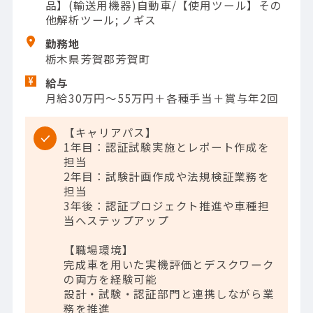
品】(輸送用機器)自動車/【使用ツール】その
他解析ツール; ノギス
勤務地
栃木県芳賀郡芳賀町
給与
月給30万円～55万円＋各種手当＋賞与年2回
【キャリアパス】
1年目：認証試験実施とレポート作成を
担当
2年目：試験計画作成や法規検証業務を
担当
3年後：認証プロジェクト推進や車種担
当へステップアップ
【職場環境】
完成車を用いた実機評価とデスクワーク
の両方を経験可能
設計・試験・認証部門と連携しながら業
務を推進