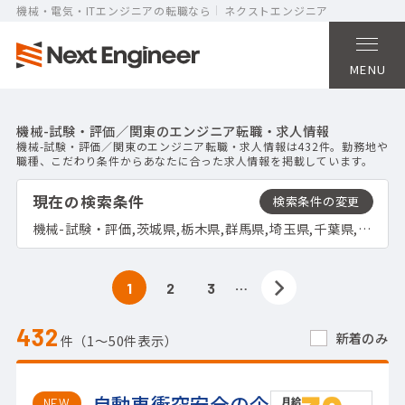
機械・電気・ITエンジニアの転職なら
ネクストエンジニア
MENU
機械-試験・評価／関東のエンジニア転職・求人情報
機械-試験・評価／関東のエンジニア転職・求人情報は432件。勤務地や
職種、こだわり条件からあなたに合った求人情報を掲載しています。
現在の検索条件
機械-試験・評価,茨城県,栃木県,群馬県,埼玉県,千葉県,東京都,神奈川県
…
1
2
3
432
新着のみ
件（1〜50件表示）
自動車衝突安全の企
NEW