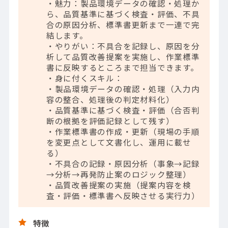
・魅力：製品環境データの確認・処理か
ら、品質基準に基づく検査・評価、不具
合の原因分析、標準書更新まで一連で完
結します。
・やりがい：不具合を記録し、原因を分
析して品質改善提案を実施し、作業標準
書に反映するところまで担当できます。
・身に付くスキル：
・製品環境データの確認・処理（入力内
容の整合、処理後の判定材料化）
・品質基準に基づく検査・評価（合否判
断の根拠を評価記録として残す）
・作業標準書の作成・更新（現場の手順
を変更点として文書化し、運用に載せ
る）
・不具合の記録・原因分析（事象→記録
→分析→再発防止案のロジック整理）
・品質改善提案の実施（提案内容を検
査・評価・標準書へ反映させる実行力）
特徴