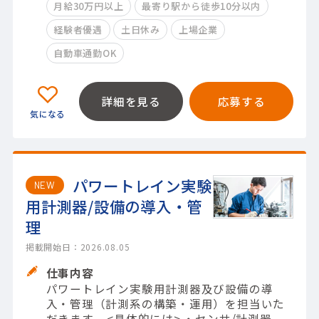
月給30万円以上
最寄り駅から徒歩10分以内
経験者優遇
土日休み
上場企業
自動車通勤OK
詳細を見る
応募する
パワートレイン実験
NEW
用計測器/設備の導入・管
理
掲載開始日：2026.08.05
仕事内容
パワートレイン実験用計測器及び設備の導
入・管理（計測系の構築・運用）を担当いた
だきます。 <具体的には> ・センサ/計測器