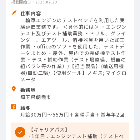
掲載開始日：2026.07.29
仕事内容
二輪車エンジンのテストベンチを利用した実
験評価業務です。 ＜具体的には＞ ・エンジン
テスト及びテスト補助業務 ・ドリル、グライ
ンダー、エアツール、溶接器具を用いた加工
作業 ・officeのソフトを使用した、テストデ
ータまとめ ・屋外、屋内での完成機テスト作
業 ・テスト補助作業（テスト場整備、機器の
組バラシ等の作業）/【担当製品】(輸送用機
器)自動二輪/【使用ツール】ノギス; マイクロ
メータ
勤務地
埼玉県朝霞市
給与
月給30万円～55万円＋各種手当＋賞与年2回
【キャリアパス】
- 1年目：エンジンテスト補助（テストベ