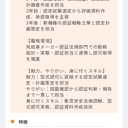
計画書作成を担当
2年目：認定試験選定から評価資料作
成、承認取得を主導
3年後：新機種の認証戦略立案と認定計
画策定を担当
【職場環境】
完成車メーカー認証法規部門での勤務
設計・実験・認証担当と連携し認可取得
を推進
【魅力、やりがい、身に付くスキル】
魅力：型式認可に直結する認定試験選
定・計画策定を担当
やりがい：図面確認から認証判断・報告
まで一貫して担当
身に付くスキル：衝突安全法規読解、型
式認可実務、認証資料作成技術
特徴