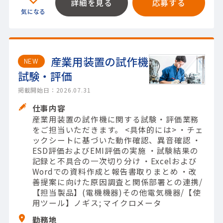
詳細を見る
応募する
産業用装置の試作機
NEW
試験・評価
掲載開始日：2026.07.31
仕事内容
産業用装置の試作機に関する試験・評価業務
をご担当いただきます。 <具体的には> ・チェ
ックシートに基づいた動作確認、異音確認 ・
ESD評価およびEMI評価の実施 ・試験結果の
記録と不具合の一次切り分け ・Excelおよび
Wordでの資料作成と報告書取りまとめ ・改
善提案に向けた原因調査と関係部署との連携/
【担当製品】(電機機器)その他電気機器/【使
用ツール】ノギス; マイクロメータ
勤務地