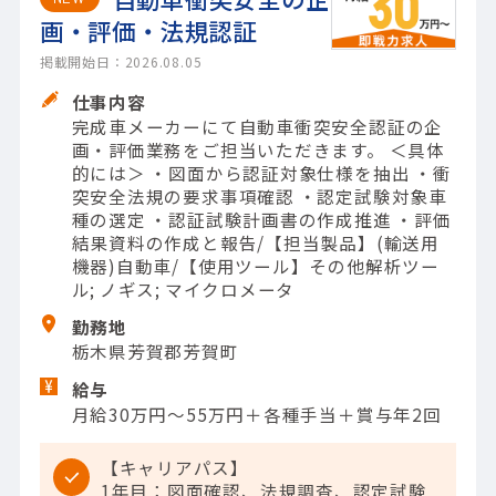
画・評価・法規認証
掲載開始日：2026.08.05
仕事内容
完成車メーカーにて自動車衝突安全認証の企
画・評価業務をご担当いただきます。 ＜具体
的には＞ ・図面から認証対象仕様を抽出 ・衝
突安全法規の要求事項確認 ・認定試験対象車
種の選定 ・認証試験計画書の作成推進 ・評価
結果資料の作成と報告/【担当製品】(輸送用
機器)自動車/【使用ツール】その他解析ツー
ル; ノギス; マイクロメータ
勤務地
栃木県芳賀郡芳賀町
給与
月給30万円～55万円＋各種手当＋賞与年2回
【キャリアパス】
1年目：図面確認、法規調査、認定試験