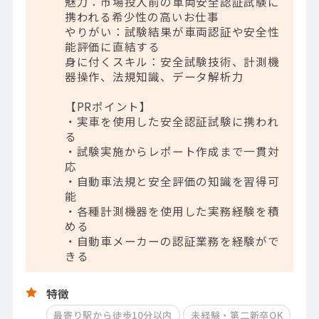
魅力：市場投入前の車両安全認証試験に
携われる希少性の高いお仕事
やりがい：試験結果が車両認証や安全性
能評価に直結する
身に付くスキル：安全試験技術、計測機
器操作、法規知識、データ解析力
【PRポイント】
・実車を使用した安全認証試験に携われ
る
・試験実施からレポート作成まで一貫対
応
・自動車法規と安全評価の知識を習得可
能
・各種計測機器を使用した実務経験を積
める
・自動車メーカーの認証業務を経験がで
きる
特徴
最寄り駅から徒歩10分以内
未経験・第二新卒OK