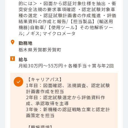
的には＞ ・図面から認証対象仕様を抽出 ・衝
突安全法規の要求事項確認 ・認定試験対象車
種の選定 ・認証試験計画書の作成推進 ・評価
結果資料の作成と報告/【担当製品】(輸送用
機器)自動車/【使用ツール】その他解析ツー
ル; ノギス; マイクロメータ
勤務地
栃木県芳賀郡芳賀町
給与
月給30万円～55万円＋各種手当＋賞与年2回
【キャリアパス】
1年目：図面確認、法規調査、認定試験
計画書作成を担当
2年目：認定試験選定から評価資料作
成、承認取得を主導
3年後：新機種の認証戦略立案と認定計
画策定を担当
【職場環境】