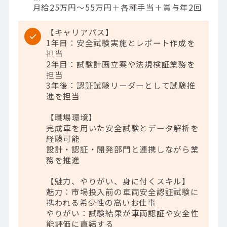
月給25万円～55万円＋各種手当＋賞与年2回
【キャリアパス】
1年目：安全試験実施とレポート作成を
担当
2年目：試験計画立案や法規検証業務を
担当
3年後：認証試験リーダーとして試験推
進を担当
【職場環境】
完成車を用いた安全試験とデータ解析を
経験可能
設計・認証・開発部門と連携しながら業
務を推進
【魅力、やりがい、身に付くスキル】
魅力：市場投入前の車両安全認証試験に
携われる希少性の高いお仕事
やりがい：試験結果が車両認証や安全性
能評価に直結する