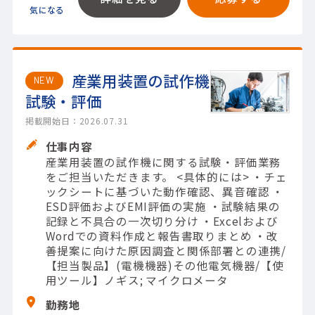
産業用装置の試作機
NEW
試験・評価
掲載開始日：2026.07.31
仕事内容
産業用装置の試作機に関する試験・評価業務
をご担当いただきます。 <具体的には> ・チェ
ックシートに基づいた動作確認、異音確認 ・
ESD評価およびEMI評価の実施 ・試験結果の
記録と不具合の一次切り分け ・Excelおよび
Wordでの資料作成と報告書取りまとめ ・改
善提案に向けた原因調査と関係部署との連携/
【担当製品】(電機機器)その他電気機器/【使
用ツール】ノギス; マイクロメータ
勤務地