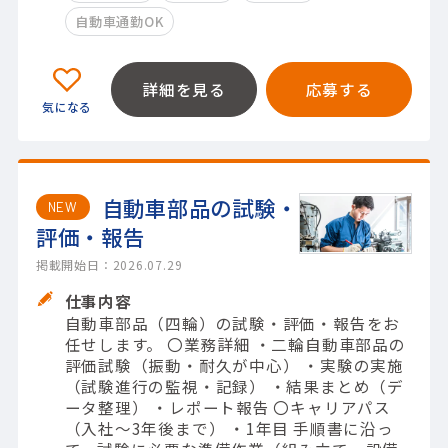
自動車通勤OK
詳細を見る
応募する
自動車部品の試験・
NEW
評価・報告
掲載開始日：2026.07.29
仕事内容
自動車部品（四輪）の試験・評価・報告をお
任せします。 〇業務詳細 ・二輪自動車部品の
評価試験（振動・耐久が中心） ・実験の実施
（試験進行の監視・記録） ・結果まとめ（デ
ータ整理） ・レポート報告 〇キャリアパス
（入社～3年後まで） ・1年目 手順書に沿っ