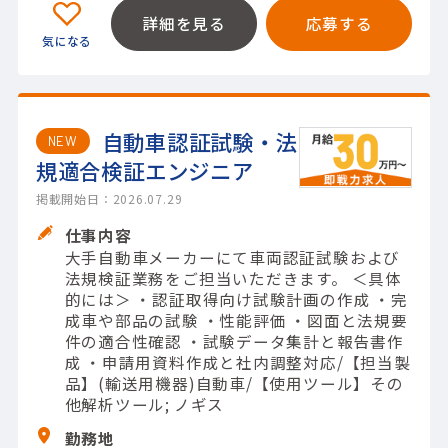
詳細を見る
応募する
自動車認証試験・法
NEW
規適合検証エンジニア
掲載開始日：2026.07.29
仕事内容
大手自動車メーカーにて車両認証試験および
法規検証業務をご担当いただきます。 ＜具体
的には＞ ・認証取得向け試験計画の作成 ・完
成車や部品の試験 ・性能評価 ・図面と法規要
件の適合性確認 ・試験データ集計と報告書作
成 ・申請用資料作成と社内調整対応/【担当製
品】(輸送用機器)自動車/【使用ツール】その
他解析ツール; ノギス
勤務地