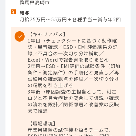
群馬県高崎市
給与
月給25万円～55万円＋各種手当＋賞与年2回
【キャリアパス】
1年目→チェックシートに基づく動作確
認・異音確認／ESD・EMI評価結果の記
録／不具合の一次切り分け補助／
Excel・Wordで報告書を取りまとめ
2年目→ESD・EMI評価の試験条件（印加
条件・測定条件）の手順化と見直し／再
試験用の確認観点を整理／一次切り分け
の精度を引き上げる
3年後→原因調査の主担当として、測定
ログと不具合症状を突合して仮説→確認
の流れを設計／関係部署と改善案の反映
まで推進
【職場環境】
産業用装置の試作機を扱うチームで、
ESD/EMI評価担当として測定～記録～一