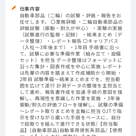
仕事内容
自動車部品（二輪）の試験・評価・報告をお
任せします。 〇業務詳細 ・二輪自動車部品の
評価試験（振動・耐久が中心） ・実験の実施
（試験進行の監視・記録） ・結果まとめ（デ
ータ整理） ・レポート報告 〇キャリアパス
（入社～3年後まで） ・1年目 手順書に沿っ
て、試験に必要な準備作業（組み立て・設備
セット）を担当 データ整理はフォーマットに
沿った集計・図表作成を中心に実施 レポート
は先輩の内容を踏まえて作成補助から開始 ・
2年目 試験準備～結果まとめまでを、担当範
囲を広げて遂行 計測データの整理を主担当と
して進め、報告書作成を加速 手順の意図を理
解し、再現性を意識した作業を実施 ・3年後
振動/耐久の評価フローを理解し、試験の準備
～レポート取りまとめを主軸に担当 OJTで指
示を受けながら磨いた手順をベースに、自分
で段取りを組んで進行できる状態/【担当製
品】(自動車部品)自動車用排気系部品/【使用