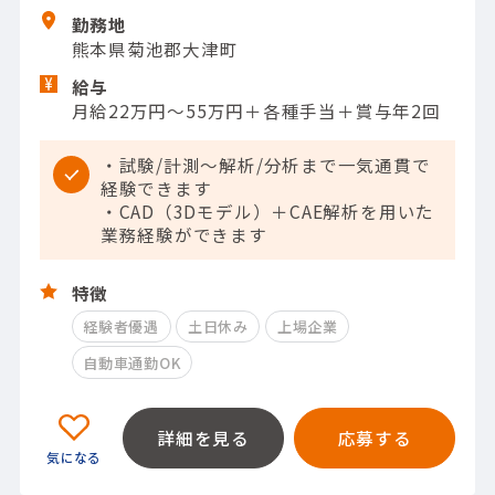
勤務地
熊本県菊池郡大津町
給与
月給22万円～55万円＋各種手当＋賞与年2回
・試験/計測～解析/分析まで一気通貫で
経験できます
・CAD（3Dモデル）＋CAE解析を用いた
業務経験ができます
特徴
経験者優遇
土日休み
上場企業
自動車通勤OK
詳細を見る
応募する