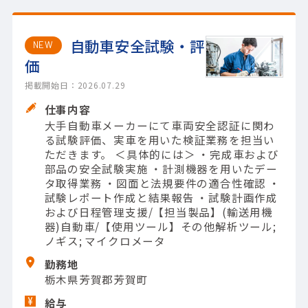
自動車安全試験・評
NEW
価
掲載開始日：2026.07.29
仕事内容
大手自動車メーカーにて車両安全認証に関わ
る試験評価、実車を用いた検証業務を担当い
ただきます。 ＜具体的には＞ ・完成車および
部品の安全試験実施 ・計測機器を用いたデー
タ取得業務 ・図面と法規要件の適合性確認 ・
試験レポート作成と結果報告 ・試験計画作成
および日程管理支援/【担当製品】(輸送用機
器)自動車/【使用ツール】その他解析ツール;
ノギス; マイクロメータ
勤務地
栃木県芳賀郡芳賀町
給与