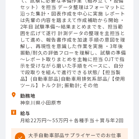
て、試験に必要な準備作業（組み立て・設備
セット）を担当 データ整理はフォーマットに
沿った集計・図表作成を中心に実施 レポート
は先輩の内容を踏まえて作成補助から開始 ・
2年目 試験準備～結果まとめまでを、担当範
囲を広げて遂行 計測データの整理を主担当と
して進め、報告書作成を加速 手順の意図を理
解し、再現性を意識した作業を実施 ・3年後
振動/耐久の評価フローを理解し、試験の準備
～レポート取りまとめを主軸に担当 OJTで指
示を受けながら磨いた手順をベースに、自分
で段取りを組んで進行できる状態/【担当製
品】(自動車部品)自動車用排気系部品/【使用
ツール】トルク計; 振動計; その他
勤務地
神奈川県小田原市
給与
月給22万円～55万円＋各種手当＋賞与年2回
大手自動車部品サプライヤーでのお仕事