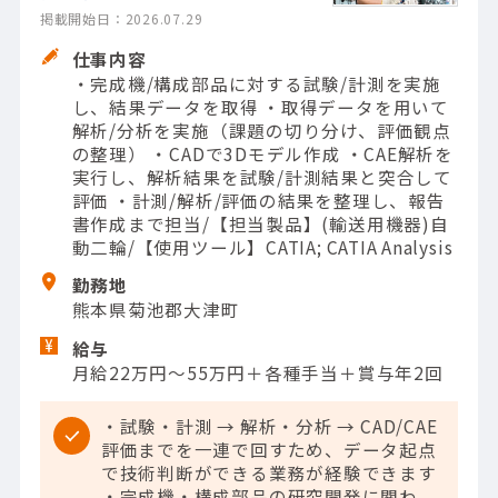
掲載開始日：2026.07.29
仕事内容
・完成機/構成部品に対する試験/計測を実施
し、結果データを取得 ・取得データを用いて
解析/分析を実施（課題の切り分け、評価観点
の整理） ・CADで3Dモデル作成 ・CAE解析を
実行し、解析結果を試験/計測結果と突合して
評価 ・計測/解析/評価の結果を整理し、報告
書作成まで担当/【担当製品】(輸送用機器)自
動二輪/【使用ツール】CATIA; CATIA Analysis
勤務地
熊本県菊池郡大津町
給与
月給22万円～55万円＋各種手当＋賞与年2回
・試験・計測 → 解析・分析 → CAD/CAE
評価までを一連で回すため、データ起点
で技術判断ができる業務が経験できます
・完成機・構成部品の研究開発に関わ