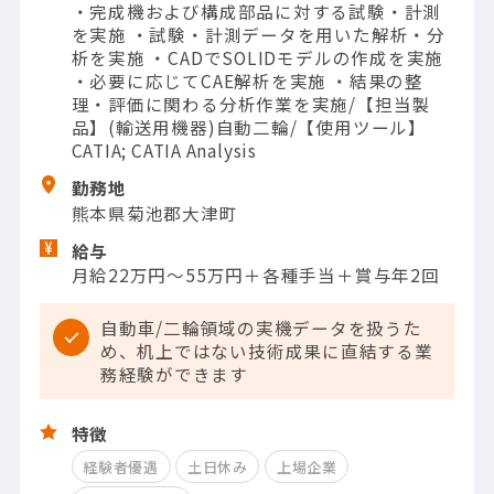
・完成機および構成部品に対する試験・計測
を実施 ・試験・計測データを用いた解析・分
析を実施 ・CADでSOLIDモデルの作成を実施
・必要に応じてCAE解析を実施 ・結果の整
理・評価に関わる分析作業を実施/【担当製
品】(輸送用機器)自動二輪/【使用ツール】
CATIA; CATIA Analysis
勤務地
熊本県菊池郡大津町
給与
月給22万円～55万円＋各種手当＋賞与年2回
自動車/二輪領域の実機データを扱うた
め、机上ではない技術成果に直結する業
務経験ができます
特徴
経験者優遇
土日休み
上場企業