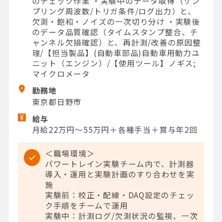
のチェック作業 ・実験中のデータ取得（サン
プリング周波数/トリガ条件/ログ出力）と、
欠測・飽和・ノイズの一次切り分け ・実験後
のデータ品質確認（タイムスタンプ整合、チ
ャンネル欠損確認）と、再計測/改善の原因整
理/【担当製品】(自動車部品)自動車用動力ユ
ニット（エンジン）/【使用ツール】ノギス;
マイクロメータ
勤務地
東京都日野市
給与
月給22万円～55万円＋各種手当＋賞与年2回
＜職場環境＞
パワートレイン実験チーム内で、計測器
導入・運用と実験計画のすり合わせを実
施
実験前：校正・配線・DAQ設定のチェッ
ク手順をチームで運用
実験中：計測ログ/欠測状況の監視、一次