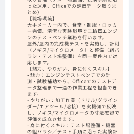
った運用、Officeでの評価データ取りま
とめ）
【職場環境】
大手メーカー内で、食堂・制服・ロッカ
ー完備。清潔な実験環境で二輪車エンジ
ンのテストベンチ業務を行います。
屋外/屋内の完成機テストを実施し、計測
（ノギス/マイクロメータ）と整備（組バ
ラシ・テスト場整備）を同一案件内で対
応します。
【魅力、やりがい、身に付くスキル】
- 魅力：エンジンテストベンチでの計
測・試験補助から、Officeでのテストデ
ータ整理まで一連の作業工程を担当でき
ます。
- やりがい：加工作業（ドリル/グライン
ダー/エアツール/溶接）を実機側で反映
し、ノギス/マイクロメータの寸法確認で
評価を成立させます。
- 身に付くスキル：テスト場整備・機器
の組バラシ／テスト手順に沿った実験評