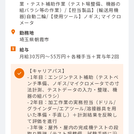
業 ・テスト補助作業（テスト場整備、機器の
組バラシ等の作業）/【担当製品】(輸送用機
器)自動二輪/【使用ツール】ノギス; マイクロ
メータ
勤務地
埼玉県朝霞市
給与
月給30万円～55万円＋各種手当＋賞与年2回
【キャリアパス】
- 1年目：エンジンテスト補助（テストベ
ンチ準備、ノギス/マイクロメータでの寸
法計測、テストデータの入力・整理、機
器の組バラシ）
- 2年目：加工作業の実務担当（ドリル/
グラインダー/エアツール/溶接器具を用
いた準備・手直し）＋計測結果を反映し
て評価を進行
- 3年後：屋外・屋内の完成機テストの段
取り管理（テスト場整備、試験手順に沿