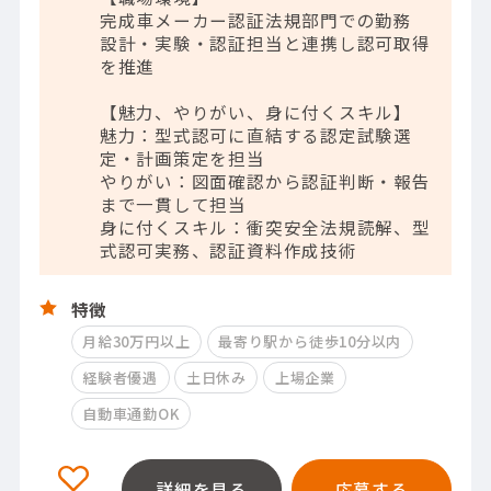
完成車メーカー認証法規部門での勤務
設計・実験・認証担当と連携し認可取得
を推進
【魅力、やりがい、身に付くスキル】
魅力：型式認可に直結する認定試験選
定・計画策定を担当
やりがい：図面確認から認証判断・報告
まで一貫して担当
身に付くスキル：衝突安全法規読解、型
式認可実務、認証資料作成技術
特徴
月給30万円以上
最寄り駅から徒歩10分以内
経験者優遇
土日休み
上場企業
自動車通勤OK
詳細を見る
応募する