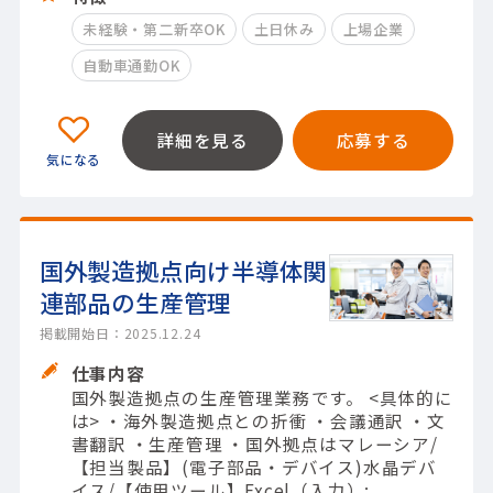
未経験・第二新卒OK
土日休み
上場企業
自動車通勤OK
詳細を見る
応募する
国外製造拠点向け半導体関
連部品の生産管理
掲載開始日：2025.12.24
仕事内容
国外製造拠点の生産管理業務です。 <具体的に
は> ・海外製造拠点との折衝 ・会議通訳 ・文
書翻訳 ・生産管理 ・国外拠点はマレーシア/
【担当製品】(電子部品・デバイス)水晶デバ
イス/【使用ツール】Excel（入力）;