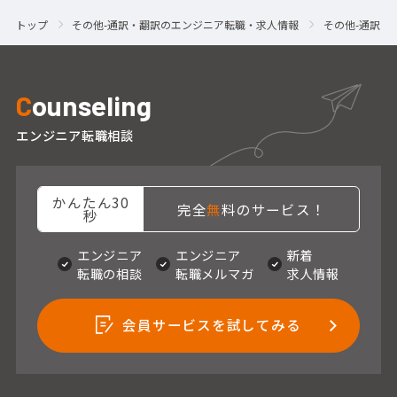
トップ
その他-通訳・翻訳のエンジニア転職・求人情報
その他-通訳・
C
ounseling
エンジニア転職相談
かんたん30
完全
無
料のサービス！
秒
エンジニア
エンジニア
新着
転職の相談
転職メルマガ
求人情報
会員サービスを試してみる