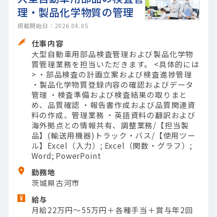
理・製品化学物質の管理
掲載開始日：2026.06.05
仕事内容
大型自動車用部品検査管理および製品化学物
質管理業務を担当いただきます。 <具体的には
> ・部品検査の計画立案および検査進捗管理
・製品化学物質登録内容の確認およびデータ
管理 ・検査準備および検査結果の取りまと
め、品質確認 ・報告書作成および品質関連資
料の作成、管理業務 ・英語資料の翻訳および
海外拠点との情報共有、調整業務/【担当製
品】(輸送用機器)トラック・バス/【使用ツー
ル】Excel（入力）; Excel（関数・グラフ）;
Word; PowerPoint
勤務地
茨城県古河市
給与
月給22万円～55万円＋各種手当＋賞与年2回