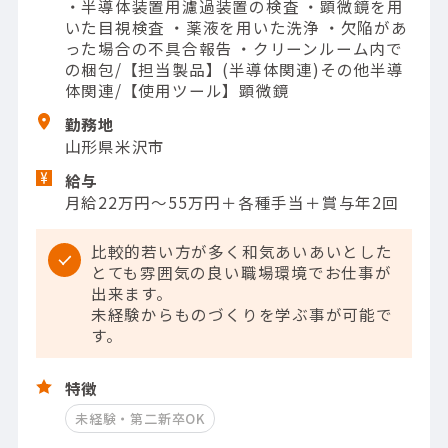
・半導体装置用濾過装置の検査 ・顕微鏡を用
いた目視検査 ・薬液を用いた洗浄 ・欠陥があ
った場合の不具合報告 ・クリーンルーム内で
の梱包/【担当製品】(半導体関連)その他半導
体関連/【使用ツール】顕微鏡
勤務地
山形県米沢市
給与
月給22万円～55万円＋各種手当＋賞与年2回
比較的若い方が多く和気あいあいとした
とても雰囲気の良い職場環境でお仕事が
出来ます。
未経験からものづくりを学ぶ事が可能で
す。
特徴
未経験・第二新卒OK