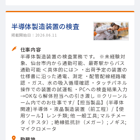
半導体製造装置の検査
掲載開始日：2026.06.11
仕事内容
半導体製造装置の検査業務です。 ※未経験対
象、仙台市内から通勤可能、最寄駅からバス
通勤可能 ＜具体的には＞ ・出荷予定の装置の
仕様書に沿った通電、測定 ・配管配線経路確
認 ・ガス、水の吸入循環確認 ・タッチパネル
操作での装置の試運転 ・PCへの検査結果入力
→OKなら解体担当への引き渡し ※クリーンル
ーム内でのお仕事です/【担当製品】(半導体
関連)半導体・液晶製造装置（前工程）/【使
用ツール】レンチ類; 他 一般工具; マルチメー
タ（テスタ）; 絶縁抵抗計（メガー）; ノギス;
マイクロメータ
勤務地