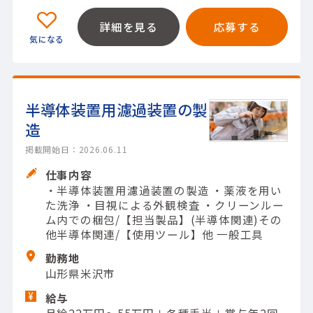
詳細を見る
応募する
半導体装置用濾過装置の製
造
掲載開始日：2026.06.11
仕事内容
・半導体装置用濾過装置の製造 ・薬液を用い
た洗浄 ・目視による外観検査 ・クリーンルー
ム内での梱包/【担当製品】(半導体関連)その
他半導体関連/【使用ツール】他 一般工具
勤務地
山形県米沢市
給与
月給22万円～55万円＋各種手当＋賞与年2回