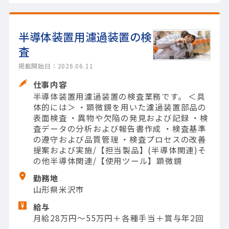
半導体装置用濾過装置の検
査
掲載開始日：2026.06.11
仕事内容
半導体装置用濾過装置の検査業務です。 ＜具
体的には＞ ・顕微鏡を用いた濾過装置部品の
表面検査 ・異物や欠陥の発見および記録 ・検
査データの分析および報告書作成 ・検査基準
の遵守および品質管理 ・検査プロセスの改善
提案および実施/【担当製品】(半導体関連)そ
の他半導体関連/【使用ツール】顕微鏡
勤務地
山形県米沢市
給与
月給28万円～55万円＋各種手当＋賞与年2回