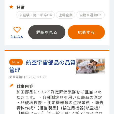
特徴
未経験・第二新卒OK
上場企業
自動車通勤OK
詳細を見る
応募する
航空宇宙部品の品質
NEW
管理
掲載開始日：2026.07.29
仕事内容
加工部品について測定評価業務をご担当いた
だきます。 ・各種測定器を用いた部品の測定
・非破壊検査 ・測定機器類の点検業務 ・報告
資料作成/【担当製品】(輸送用機器)航空機/
【使用ツール】他 一般工具; ノギス; マイクロ