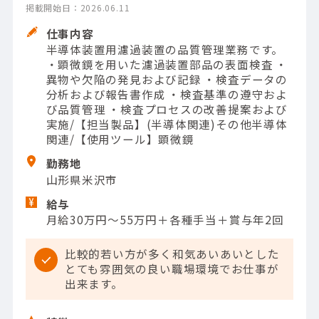
掲載開始日：2026.06.11
仕事内容
半導体装置用濾過装置の品質管理業務です。
・顕微鏡を用いた濾過装置部品の表面検査 ・
異物や欠陥の発見および記録 ・検査データの
分析および報告書作成 ・検査基準の遵守およ
び品質管理 ・検査プロセスの改善提案および
実施/【担当製品】(半導体関連)その他半導体
関連/【使用ツール】顕微鏡
勤務地
山形県米沢市
給与
月給30万円～55万円＋各種手当＋賞与年2回
比較的若い方が多く和気あいあいとした
とても雰囲気の良い職場環境でお仕事が
出来ます。