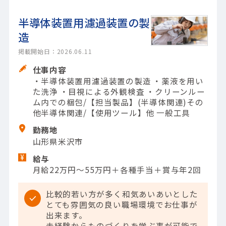
半導体装置用濾過装置の製
造
掲載開始日：2026.06.11
仕事内容
・半導体装置用濾過装置の製造 ・薬液を用い
た洗浄 ・目視による外観検査 ・クリーンルー
ム内での梱包/【担当製品】(半導体関連)その
他半導体関連/【使用ツール】他 一般工具
勤務地
山形県米沢市
給与
月給22万円～55万円＋各種手当＋賞与年2回
比較的若い方が多く和気あいあいとした
とても雰囲気の良い職場環境でお仕事が
出来ます。
未経験からものづくりを学ぶ事が可能で