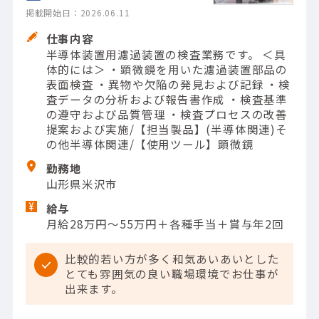
掲載開始日：2026.06.11
仕事内容
半導体装置用濾過装置の検査業務です。 ＜具
体的には＞ ・顕微鏡を用いた濾過装置部品の
表面検査 ・異物や欠陥の発見および記録 ・検
査データの分析および報告書作成 ・検査基準
の遵守および品質管理 ・検査プロセスの改善
提案および実施/【担当製品】(半導体関連)そ
の他半導体関連/【使用ツール】顕微鏡
勤務地
山形県米沢市
給与
月給28万円～55万円＋各種手当＋賞与年2回
比較的若い方が多く和気あいあいとした
とても雰囲気の良い職場環境でお仕事が
出来ます。