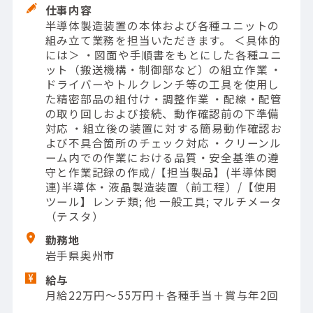
仕事内容
半導体製造装置の本体および各種ユニットの
組み立て業務を担当いただきます。 ＜具体的
には＞ ・図面や手順書をもとにした各種ユニ
ット（搬送機構・制御部など）の組立作業 ・
ドライバーやトルクレンチ等の工具を使用し
た精密部品の組付け・調整作業 ・配線・配管
の取り回しおよび接続、動作確認前の下準備
対応 ・組立後の装置に対する簡易動作確認お
よび不具合箇所のチェック対応 ・クリーンル
ーム内での作業における品質・安全基準の遵
守と作業記録の作成/【担当製品】(半導体関
連)半導体・液晶製造装置（前工程）/【使用
ツール】レンチ類; 他 一般工具; マルチメータ
（テスタ）
勤務地
岩手県奥州市
給与
月給22万円～55万円＋各種手当＋賞与年2回