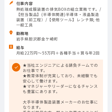
仕事内容
熱処理成膜装置の排気BOXの組立業務です。/
【担当製品】(半導体関連)半導体・液晶製造
装置（前工程）/【使用ツール】レンチ類; 他
一般工具
勤務地
岩手県胆沢郡金ケ崎町
給与
月給22万円〜55万円＋各種手当＋賞与年2回
★当社エンジニアによる請負チームでの
お仕事です。
★教育体制が充実しており、未経験でも
安心して働けます。
★マネジャーやリーダーになるチャンス
も豊富にあります。
大手半導体製造装置メーカーのお仕事に
なります。