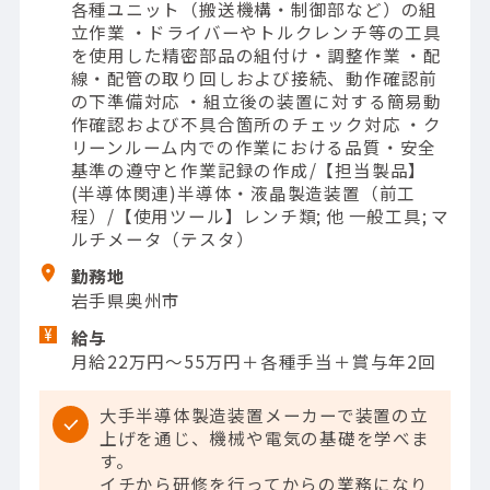
各種ユニット（搬送機構・制御部など）の組
立作業 ・ドライバーやトルクレンチ等の工具
を使用した精密部品の組付け・調整作業 ・配
線・配管の取り回しおよび接続、動作確認前
の下準備対応 ・組立後の装置に対する簡易動
作確認および不具合箇所のチェック対応 ・ク
リーンルーム内での作業における品質・安全
基準の遵守と作業記録の作成/【担当製品】
(半導体関連)半導体・液晶製造装置（前工
程）/【使用ツール】レンチ類; 他 一般工具; マ
ルチメータ（テスタ）
勤務地
岩手県奥州市
給与
月給22万円～55万円＋各種手当＋賞与年2回
大手半導体製造装置メーカーで装置の立
上げを通じ、機械や電気の基礎を学べま
す。
イチから研修を行ってからの業務になり