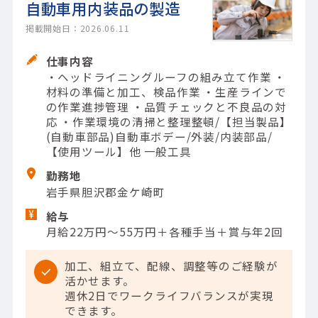
自動車用内装品の製造
掲載開始日：2026.06.11
仕事内容
・ヘッドライニングルーフの組み立て作業 ・
材料の準備と加工、検品作業 ・生産ラインで
の作業進捗管理 ・品質チェックと不良品の対
応 ・作業環境の清掃と整理整頓/【担当製品】
(自動車部品)自動車ボデー/外装/内装部品/
【使用ツール】他 一般工具
勤務地
岩手県胆沢郡金ケ崎町
給与
月給22万円～55万円＋各種手当＋賞与年2回
加工、組立て、配線、調整等のご経験が
活かせます。
週休2日でワークライフバランスが実現
できます。