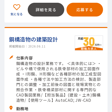
詳細を見る
応募する
鋼構造物の建築設計
掲載開始日：2026.06.11
仕事内容
鋼構造物の設計業務です。 ＜具体的には＞ ・
ビルや橋で使用される鉄骨部材の加工図面作
成 ・I形鋼、H形鋼など各種部材の加工成型図
面作成 ・各種寸法や加工方法の検討、製造部
門との調整 ・加工前後の図面と現場実物との
照合作業 ・鉄骨橋梁部材に関する専門的な
CAD製図業務/【担当製品】(建設・土木)鋼構
造物/【使用ツール】AutoCAD; JW-CAD
勤務地