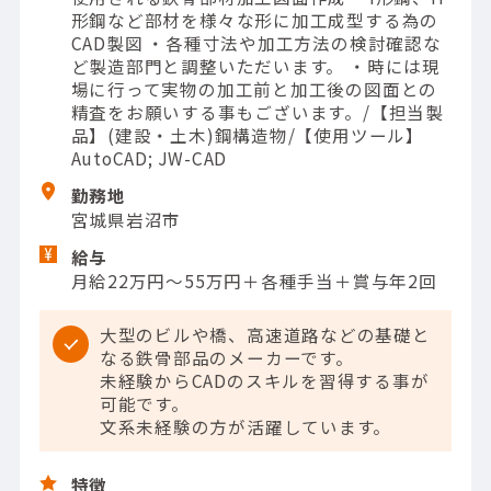
形鋼など部材を様々な形に加工成型する為の
CAD製図 ・各種寸法や加工方法の検討確認な
ど製造部門と調整いただいます。 ・時には現
場に行って実物の加工前と加工後の図面との
精査をお願いする事もございます。/【担当製
品】(建設・土木)鋼構造物/【使用ツール】
AutoCAD; JW-CAD
勤務地
宮城県岩沼市
給与
月給22万円～55万円＋各種手当＋賞与年2回
大型のビルや橋、高速道路などの基礎と
なる鉄骨部品のメーカーです。
未経験からCADのスキルを習得する事が
可能です。
文系未経験の方が活躍しています。
特徴