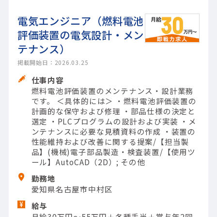
電気エンジニア（燃料電池
評価装置の電気設計・メン
テナンス）
掲載開始日：2026.03.25
仕事内容
燃料電池評価装置のメンテナンス・設計業務
です。 ＜具体的には＞ ・燃料電池評価装置の
計画的な保守および修理 ・部品仕様の決定と
選定 ・PLCプログラムの設計および実装 ・メ
ンテナンスに必要な見積資料の作成 ・装置の
性能維持および改善に関する提案/【担当製
品】(機械)電子部品製造・検査装置/【使用ツ
ール】AutoCAD（2D）; その他
勤務地
愛知県名古屋市中村区
給与
月給30万円～55万円＋各種手当＋賞与年2回