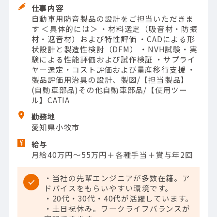
仕事内容
自動車用防音製品の設計をご担当いただきま
す ＜具体的には＞ ・材料選定（吸音材・防振
材・遮音材）および特性評価 ・CADによる形
状設計と製造性検討（DFM） ・NVH試験・実
験による性能評価および試作検証 ・サプライ
ヤー選定・コスト評価および量産移行支援 ・
製品評価用治具の設計、製図/【担当製品】
(自動車部品)その他自動車部品/【使用ツー
ル】CATIA
勤務地
愛知県小牧市
給与
月給40万円～55万円＋各種手当＋賞与年2回
・当社の先輩エンジニアが多数在籍。ア
ドバイスをもらいやすい環境です。
・20代・30代・40代が活躍しています。
・土日祝休み。ワークライフバランスが