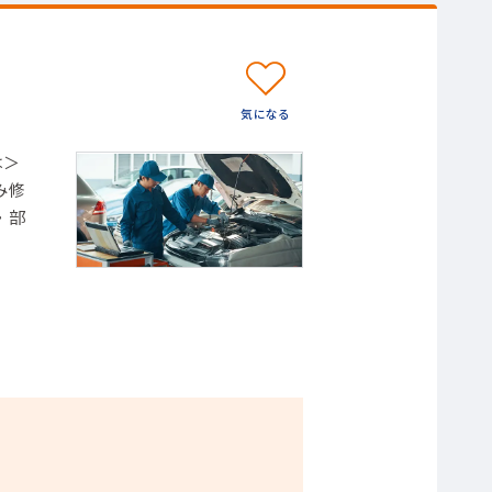
は＞
み修
・部