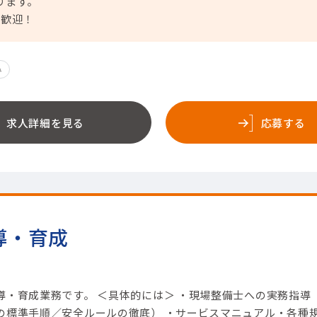
ります。
大歓迎！
み
求人詳細を見る
応募する
導・育成
導・育成業務です。 ＜具体的には＞ ・現場整備士への実務指導
の標準手順／安全ルールの徹底） ・サービスマニュアル・各種