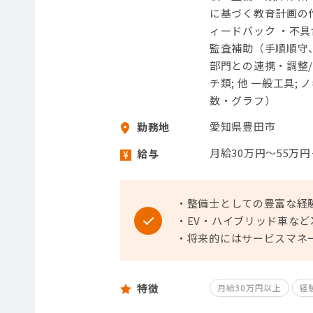
に基づく教育計画の
ィードバック ・不
監査補助（手順順守
部門との連携・調整/
チ類; 他 一般工具; ノ
数・グラフ）
愛知県豊田市
勤務地
月給30万円～55万
給与
・整備士としての豊富な経
・EV・ハイブリッド車な
・将来的にはサービスマネ
特徴
月給30万円以上
経