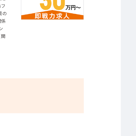
価フ
質の
関係
ン
（関