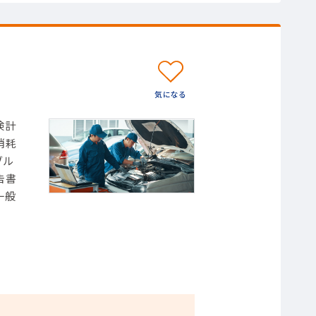
検計
消耗
ブル
告書
一般