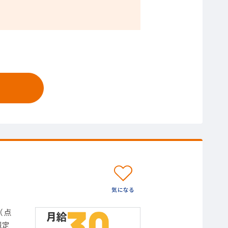
（点
規定