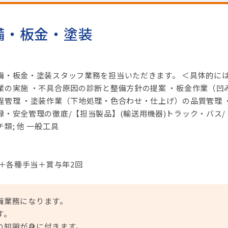
備・板金・塗装
備・板金・塗装スタッフ業務を担当いただきます。 ＜具体的に
業の実施 ・不具合原因の診断と整備方針の提案 ・板金作業（凹
程管理 ・塗装作業（下地処理・色合わせ・仕上げ）の品質管理 
・安全管理の徹底/【担当製品】(輸送用機器)トラック・バス/
類; 他 一般工具
円＋各種手当＋賞与年2回
備業務になります。
す。
の知識が身に付きます。