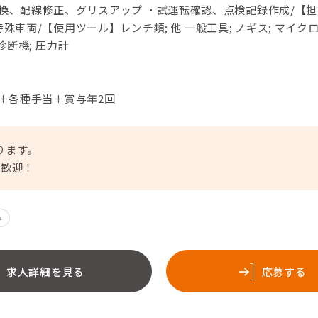
交換、配線修正、グリスアップ ・試運転確認、点検記録作成/【担
殊車両/【使用ツール】レンチ類; 他 一般工具; ノギス; マイク
診断機; 圧力計
円＋各種手当＋賞与年2回
ります。
大歓迎！
み
求人詳細を見る
応募する