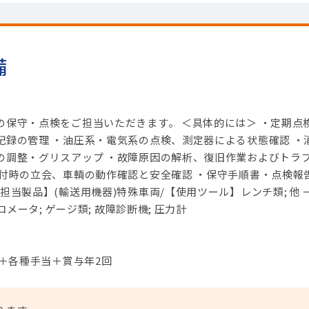
備
の保守・点検をご担当いただきます。 ＜具体的には＞ ・定期点
記録の管理 ・油圧系・電気系の点検、測定器による状態確認 ・
の調整・グリスアップ ・故障原因の解析、復旧作業およびトラ
据付時の立会、車輌の動作確認と安全確認 ・保守手順書・点検報
担当製品】(輸送用機器)特殊車両/【使用ツール】レンチ類; 他 
ロメータ; ゲージ類; 故障診断機; 圧力計
円＋各種手当＋賞与年2回