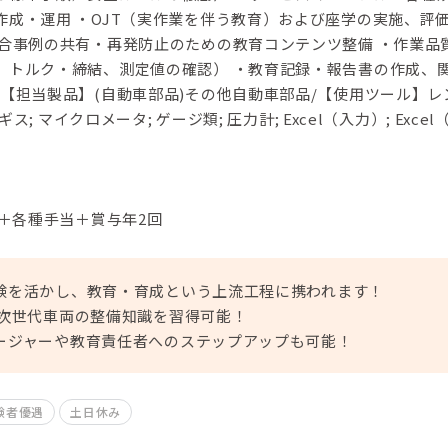
作成・運用 ・OJT（実作業を伴う教育）および座学の実施、評
具合事例の共有・再発防止のための教育コンテンツ整備 ・作業品
、トルク・締結、測定値の確認） ・教育記録・報告書の作成、
【担当製品】(自動車部品)その他自動車部品/【使用ツール】レ
ギス; マイクロメータ; ゲージ類; 圧力計; Excel（入力）; Excel
円＋各種手当＋賞与年2回
験を活かし、教育・育成という上流工程に携われます！
ど次世代車両の整備知識を習得可能！
ージャーや教育責任者へのステップアップも可能！
験者優遇
土日休み