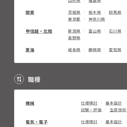
山形県
福島県
関東
茨城県
栃木県
群馬県
東京都
神奈川県
甲信越・北陸
新潟県
富山県
石川県
長野県
東海
岐阜県
静岡県
愛知県
職種
機械
仕様検討
基本設計
試験・評価
生産技術
電気・電子
仕様検討
基本設計