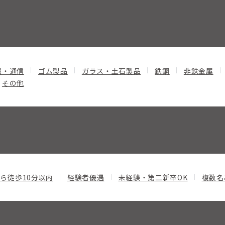
報・通信
ゴム製品
ガラス・土石製品
鉄鋼
非鉄金属
その他
ら徒歩10分以内
経験者優遇
未経験・第二新卒OK
複数名