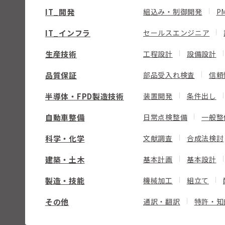
IT_開発
組込み・制御開発
P
IT_インフラ
セールスエンジニア
生産技術
工程設計
設備設計
品質保証
部品受入れ検査
信頼
半導体・FPD製造技術
装置開発
条件出し
自動車整備
日常点検整備
一般整
科学・化学
文献調査
合成法検討
建築・土木
基本計画
基本設計
製造・技能
機械加工
組立て
その他
通訳・翻訳
特許・知