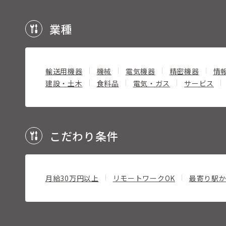
業種
輸送用機器
機械
電気機器
精密機器
情
建設・土木
食料品
電気・ガス
サービス
こだわり条件
月給30万円以上
リモートワークOK
最寄り駅か