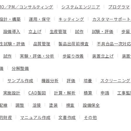
MO／PM／コンサルティング
システムエンジニア
プログラマ
設計・構築
運用・保守
キッティング
カスタマーサポート
設備導入
立上げ
生産管理
試作
試験・評価
歩留
性試験・評価
品質管理
製品出荷前検査
不具合品一次対
試作
実験・評価・分析
歩留り改善
装置立上げ
装置
備
分解整備
サンプル作成
機器分析
評価
培養
スクリーニング
実施設計
CAD製図
計算・解析
積算
申請
工事監
配線
調整
溶接
塗装
検査
設備保全
的財産
マニュアル作成
文書作成
その他