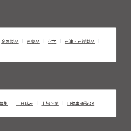
金属製品
医薬品
化学
石油・石炭製品
募集
土日休み
上場企業
自動車通勤OK