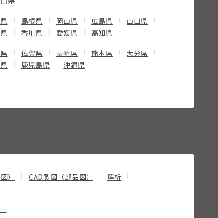
歌山県
取県
島根県
岡山県
広島県
山口県
島県
香川県
愛媛県
高知県
岡県
佐賀県
長崎県
熊本県
大分県
崎県
鹿児島県
沖縄県
立図）
CAD製図（部品図）
解析
ー