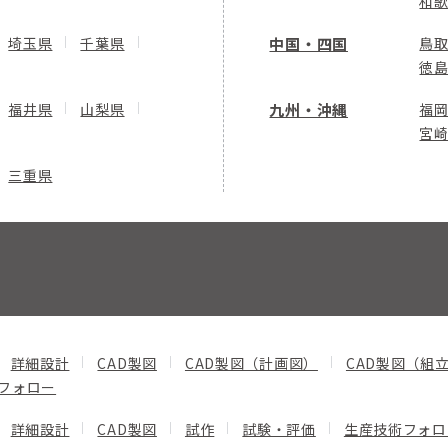
和
埼玉県
千葉県
中国・四国
鳥
徳
福井県
山梨県
九州・沖縄
福
宮
三重県
詳細設計
CAD製図
CAD製図（計画図）
CAD製図（組
フォロー
詳細設計
CAD製図
試作
試験・評価
生産技術フォロ