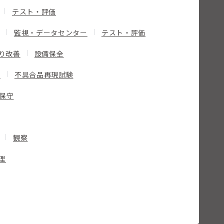
テスト・評価
監視・データセンター
テスト・評価
り改善
設備保全
応
不具合品再現試験
保守
観察
理