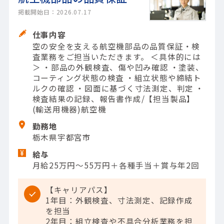
掲載開始日：2026.07.17
仕事内容
空の安全を支える航空機部品の品質保証・検
査業務をご担当いただきます。 ＜具体的には
＞ ・部品の外観検査、傷や凹み確認 ・塗装、
コーティング状態の検査 ・組立状態や締結ト
ルクの確認 ・図面に基づく寸法測定、判定 ・
検査結果の記録、報告書作成/【担当製品】
(輸送用機器)航空機
勤務地
栃木県宇都宮市
給与
月給25万円～55万円＋各種手当＋賞与年2回
【キャリアパス】
1年目：外観検査、寸法測定、記録作成
を担当
2年目：組立検査や不具合分析業務を担