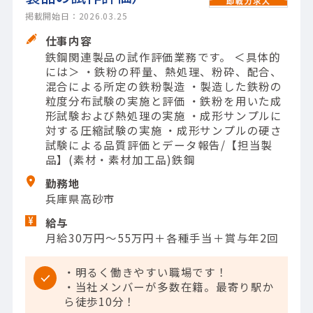
掲載開始日：2026.03.25
仕事内容
鉄鋼関連製品の試作評価業務です。 ＜具体的
には＞ ・鉄粉の秤量、熱処理、粉砕、配合、
混合による所定の鉄粉製造 ・製造した鉄粉の
粒度分布試験の実施と評価 ・鉄粉を用いた成
形試験および熱処理の実施 ・成形サンプルに
対する圧縮試験の実施 ・成形サンプルの硬さ
試験による品質評価とデータ報告/【担当製
品】(素材・素材加工品)鉄鋼
勤務地
兵庫県高砂市
給与
月給30万円～55万円＋各種手当＋賞与年2回
・明るく働きやすい職場です！
・当社メンバーが多数在籍。最寄り駅か
ら徒歩10分！