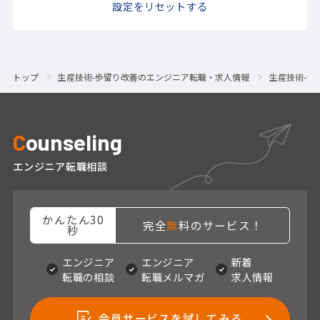
設定をリセットする
トップ
生産技術-歩留り改善のエンジニア転職・求人情報
生産技術-歩
C
ounseling
エンジニア転職相談
かんたん30
完全
無
料のサービス！
秒
エンジニア
エンジニア
新着
転職の相談
転職メルマガ
求人情報
会員サービスを試してみる