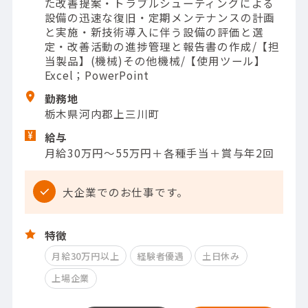
た改善提案・トラブルシューティングによる
設備の迅速な復旧・定期メンテナンスの計画
と実施・新技術導入に伴う設備の評価と選
定・改善活動の進捗管理と報告書の作成/【担
当製品】(機械)その他機械/【使用ツール】
Excel；PowerPoint
勤務地
栃木県河内郡上三川町
給与
月給30万円～55万円＋各種手当＋賞与年2回
大企業でのお仕事です。
特徴
月給30万円以上
経験者優遇
土日休み
上場企業